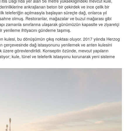
Titlis Dağı’nda yer alan 56 metre yüksekliğindeki mevcut kule,
derinliklerine ankrajlanan beton bir çekirdek ve ince çelik bir
 ilk teleferiğin açılmasıyla başlayan süreçte dağ, onlarca yıl
 sahne olmuş. Restoranlar, mağazalar ve buzul mağarası gibi
yapı zamanla sınırlarına ulaşarak günümüzün kapasite ve ziyaretçi
ir yenileme ihtiyacını gündeme taşımış.
ten kulesi, bu dönüşümün çıkış noktası oluyor. 2017 yılında Herzog
an çerçevesinde dağ istasyonunu yenilemek ve anten kulesini
k üzere görevlendirildi. Konseptin özünde, mevcut yapıların
 yatıyor; kule, tünel ve teleferik istasyonu korunarak yeni sisteme