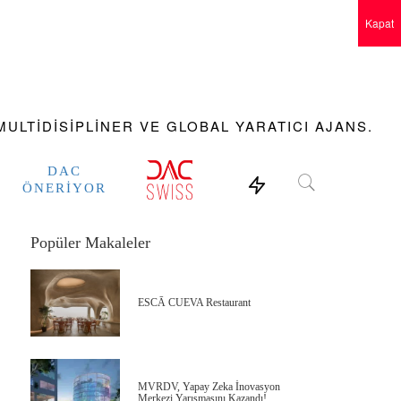
Kapat
ULTIDISIPLINER VE GLOBAL YARATICI AJANS.
DAC
ÖNERIYOR
Popüler Makaleler
ESCĀ CUEVA Restaurant
MVRDV, Yapay Zeka İnovasyon
Merkezi Yarışmasını Kazandı!