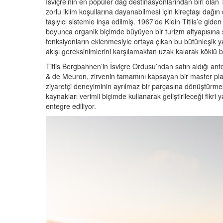
İsviçre’nin en popüler dağ destinasyonlarından biri olan 
zorlu iklim koşullarına dayanabilmesi için kireçtaşı dağın 
taşıyıcı sistemle inşa edilmiş. 1967’de Klein Titlis’e giden
boyunca organik biçimde büyüyen bir turizm altyapısına
fonksiyonların eklenmesiyle ortaya çıkan bu bütünleşik 
akışı gereksinimlerini karşılamaktan uzak kalarak köklü b
Titlis Bergbahnen’in İsviçre Ordusu’ndan satın aldığı an
& de Meuron, zirvenin tamamını kapsayan bir master pl
ziyaretçi deneyiminin ayrılmaz bir parçasına dönüştürme
kaynakları verimli biçimde kullanarak geliştirileceği fikri
entegre ediliyor.