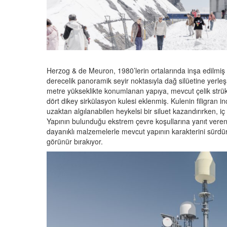
Herzog & de Meuron, 1980’lerin ortalarında inşa edilmiş 
derecelik panoramik seyir noktasıyla dağ silüetine yerle
metre yükseklikte konumlanan yapıya, mevcut çelik strükt
dört dikey sirkülasyon kulesi eklenmiş. Kulenin filigran i
uzaktan algılanabilen heykelsi bir siluet kazandırırken,
Yapının bulunduğu ekstrem çevre koşullarına yanıt veren 
dayanıklı malzemelerle mevcut yapının karakterini sürdü
görünür bırakıyor.