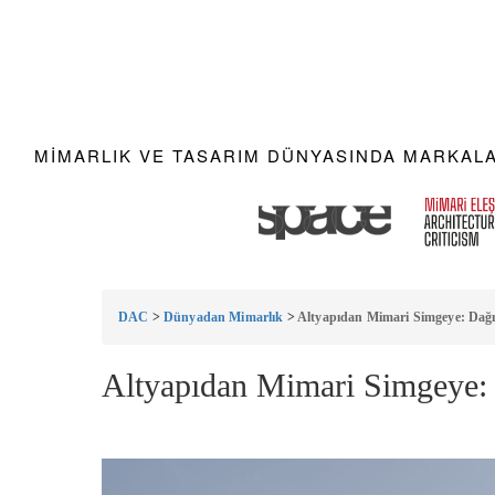
MIMARLIK VE TASARIM DÜNYASINDA MARKALAR
DAC
>
Dünyadan Mimarlık
>
Altyapıdan Mimari Simgeye: Dağın
Altyapıdan Mimari Simgeye: D