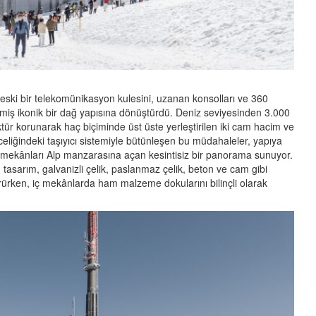
eski bir telekomünikasyon kulesini, uzanan konsolları ve 360
şmiş ikonik bir dağ yapısına dönüştürdü. Deniz seviyesinden 3.000
ür korunarak haç biçiminde üst üste yerleştirilen iki cam hacim ve
nceliğindeki taşıyıcı sistemiyle bütünleşen bu müdahaleler, yapıya
 iç mekânları Alp manzarasına açan kesintisiz bir panorama sunuyor.
tasarım, galvanizli çelik, paslanmaz çelik, beton ve cam gibi
rürken, iç mekânlarda ham malzeme dokularını bilinçli olarak