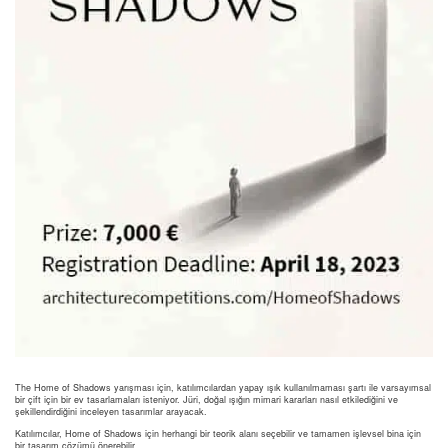
The Home of Shadows yarışması için, katılımcılardan yapay ışık kullanılmaması şartı ile varsayımsal
bir çift için bir ev tasarlamaları isteniyor. Jüri, doğal ışığın mimari kararları nasıl etkilediğini ve
şekillendirdiğini inceleyen tasarımlar arayacak.
Katılımcılar, Home of Shadows için herhangi bir teorik alanı seçebilir ve tamamen işlevsel bina için
bir tasarım çözümü önerebilir.