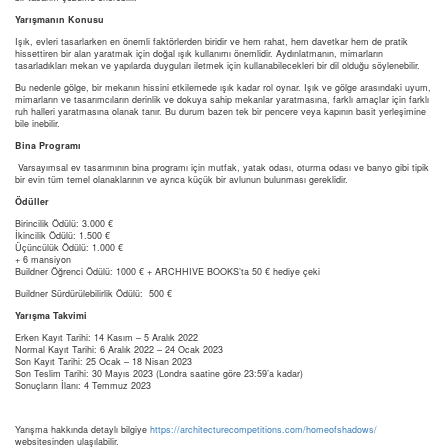
Yarışmanın Konusu
Işık, evleri tasarlarken en önemli faktörlerden biridir ve hem rahat, hem davetkar hem de pratik
hissettiren bir alan yaratmak için doğal ışık kullanımı önemlidir. Aydınlatmanın, mimarların
tasarladıkları mekan ve yapılarda duyguları iletmek için kullanabilecekleri bir dil olduğu söylenebilir.
Bu nedenle gölge, bir mekanın hissini etkilemede ışık kadar rol oynar. Işık ve gölge arasındaki uyum,
mimarların ve tasarımcıların derinlik ve dokuya sahip mekanlar yaratmasına, farklı amaçlar için farklı
ruh halleri yaratmasına olanak tanır. Bu durum bazen tek bir pencere veya kapının basit yerleşimine
bile inebilir.
Bina Programı
Varsayımsal ev tasarımının bina programı için mutfak, yatak odası, oturma odası ve banyo gibi tipik
bir evin tüm temel olanaklarının ve ayrıca küçük bir avlunun bulunması gereklidir.
Ödüller
Birincilik Ödülü: 3.000 €
İkincilik Ödülü: 1.500 €
Üçüncülük Ödülü: 1.000 €
+ 6 mansiyon
Buildner Öğrenci Ödülü: 1000 € + ARCHHIVE BOOKS’ta 50 € hediye çeki
Buildner Sürdürülebilirlik Ödülü: 500 €
Yarışma Takvimi
Erken Kayıt Tarihi: 14 Kasım – 5 Aralık 2022
Normal Kayıt Tarihi: 6 Aralık 2022 – 24 Ocak 2023
Son Kayıt Tarihi: 25 Ocak – 18 Nisan 2023
Son Teslim Tarihi: 30 Mayıs 2023 (Londra saatine göre 23:59’a kadar)
Sonuçların İlanı: 4 Temmuz 2023
Yarışma hakkında detaylı bilgiye
https://architecturecompetitions.com/homeofshadows/
websitesinden ulaşılabilir.