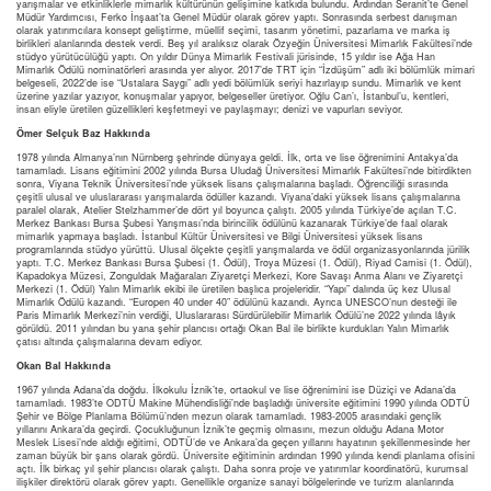
yarışmalar ve etkinliklerle mimarlık kültürünün gelişimine katkıda bulundu. Ardından Seranit’te Genel
Müdür Yardımcısı, Ferko İnşaat’ta Genel Müdür olarak görev yaptı. Sonrasında serbest danışman
olarak yatırımcılara konsept geliştirme, müellif seçimi, tasarım yönetimi, pazarlama ve marka iş
birlikleri alanlarında destek verdi. Beş yıl aralıksız olarak Özyeğin Üniversitesi Mimarlık Fakültesi’nde
stüdyo yürütücülüğü yaptı. On yıldır Dünya Mimarlık Festivali jürisinde, 15 yıldır ise Ağa Han
Mimarlık Ödülü nominatörleri arasında yer alıyor. 2017’de TRT için “İzdüşüm” adlı iki bölümlük mimari
belgeseli, 2022’de ise “Ustalara Saygı” adlı yedi bölümlük seriyi hazırlayıp sundu. Mimarlık ve kent
üzerine yazılar yazıyor, konuşmalar yapıyor, belgeseller üretiyor. Oğlu Can’ı, İstanbul’u, kentleri,
insan eliyle üretilen güzellikleri keşfetmeyi ve paylaşmayı; denizi ve vapurları seviyor.
Ömer Selçuk Baz Hakkında
1978 yılında Almanya’nın Nürnberg şehrinde dünyaya geldi. İlk, orta ve lise öğrenimini Antakya’da
tamamladı. Lisans eğitimini 2002 yılında Bursa Uludağ Üniversitesi Mimarlık Fakültesi’nde bitirdikten
sonra, Viyana Teknik Üniversitesi’nde yüksek lisans çalışmalarına başladı. Öğrenciliği sırasında
çeşitli ulusal ve uluslararası yarışmalarda ödüller kazandı. Viyana’daki yüksek lisans çalışmalarına
paralel olarak, Atelier Stelzhammer’de dört yıl boyunca çalıştı. 2005 yılında Türkiye’de açılan T.C.
Merkez Bankası Bursa Şubesi Yarışması’nda birincilik ödülünü kazanarak Türkiye’de faal olarak
mimarlık yapmaya başladı. İstanbul Kültür Üniversitesi ve Bilgi Üniversitesi yüksek lisans
programlarında stüdyo yürüttü. Ulusal ölçekte çeşitli yarışmalarda ve ödül organizasyonlarında jürilik
yaptı. T.C. Merkez Bankası Bursa Şubesi (1. Ödül), Troya Müzesi (1. Ödül), Riyad Camisi (1. Ödül),
Kapadokya Müzesi, Zonguldak Mağaraları Ziyaretçi Merkezi, Kore Savaşı Anma Alanı ve Ziyaretçi
Merkezi (1. Ödül) Yalın Mimarlık ekibi ile üretilen başlıca projeleridir. “Yapı” dalında üç kez Ulusal
Mimarlık Ödülü kazandı. “Europen 40 under 40” ödülünü kazandı. Ayrıca UNESCO’nun desteği ile
Paris Mimarlık Merkezi’nin verdiği, Uluslararası Sürdürülebilir Mimarlık Ödülü’ne 2022 yılında lâyık
görüldü. 2011 yılından bu yana şehir plancısı ortağı Okan Bal ile birlikte kurdukları Yalın Mimarlık
çatısı altında çalışmalarına devam ediyor.
Okan Bal Hakkında
1967 yılında Adana’da doğdu. İlkokulu İznik’te, ortaokul ve lise öğrenimini ise Düziçi ve Adana’da
tamamladı. 1983’te ODTÜ Makine Mühendisliği’nde başladığı üniversite eğitimini 1990 yılında ODTÜ
Şehir ve Bölge Planlama Bölümü’nden mezun olarak tamamladı. 1983-2005 arasındaki gençlik
yıllarını Ankara’da geçirdi. Çocukluğunun İznik’te geçmiş olmasını, mezun olduğu Adana Motor
Meslek Lisesi’nde aldığı eğitimi, ODTÜ’de ve Ankara’da geçen yıllarını hayatının şekillenmesinde her
zaman büyük bir şans olarak gördü. Üniversite eğitiminin ardından 1990 yılında kendi planlama ofisini
açtı. İlk birkaç yıl şehir plancısı olarak çalıştı. Daha sonra proje ve yatırımlar koordinatörü, kurumsal
ilişkiler direktörü olarak görev yaptı. Genellikle organize sanayi bölgelerinde ve turizm alanlarında