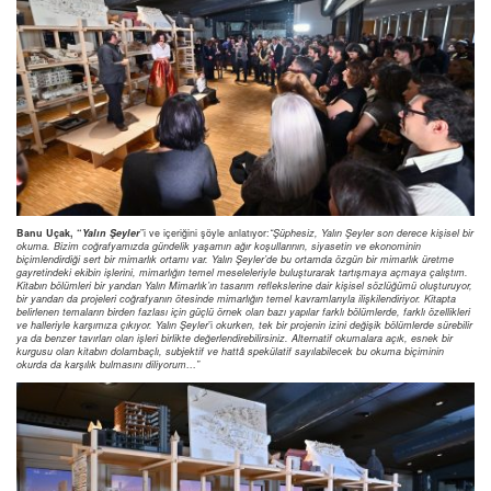
Banu Uçak, “
Yalın Şeyler
”i ve içeriğini şöyle anlatıyor:
“Şüphesiz, Yalın Şeyler son derece kişisel bir
okuma. Bizim coğrafyamızda gündelik yaşamın ağır koşullarının, siyasetin ve ekonominin
biçimlendirdiği sert bir mimarlık ortamı var. Yalın Şeyler’de bu ortamda özgün bir mimarlık üretme
gayretindeki ekibin işlerini, mimarlığın temel meseleleriyle buluşturarak tartışmaya açmaya çalıştım.
Kitabın bölümleri bir yandan Yalın Mimarlık’ın tasarım reflekslerine dair kişisel sözlüğümü oluşturuyor,
bir yandan da projeleri coğrafyanın ötesinde mimarlığın temel kavramlarıyla ilişkilendiriyor. Kitapta
belirlenen temaların birden fazlası için güçlü örnek olan bazı yapılar farklı bölümlerde, farklı özellikleri
ve halleriyle karşımıza çıkıyor. Yalın Şeyler
’i
okurken, tek bir projenin izini değişik bölümlerde sürebilir
ya da benzer tavırları olan işleri birlikte değerlendirebilirsiniz. Alternatif okumalara açık, esnek bir
kurgusu olan kitabın dolambaçlı, subjektif ve hattâ spekülatif sayılabilecek bu okuma biçiminin
okurda da karşılık bulmasını diliyorum…”