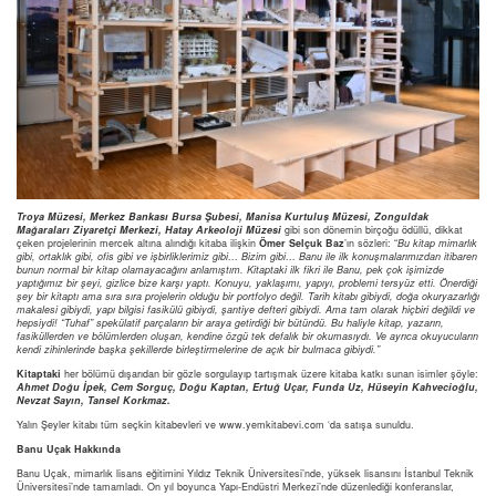
Troya Müzesi, Merkez Bankası Bursa Şubesi, Manisa Kurtuluş Müzesi,
Zonguldak
Mağaraları Ziyaretçi Merkezi, Hatay Arkeoloji Müzesi
gibi son dönemin birçoğu ödüllü, dikkat
çeken projelerinin mercek altına alındığı kitaba ilişkin
Ömer Selçuk Baz
’ın sözleri: “
Bu kitap mimarlık
gibi, ortaklık gibi, ofis gibi ve işbirliklerimiz gibi… Bizim gibi… Banu ile ilk konuşmalarımızdan itibaren
bunun normal bir kitap olamayacağını anlamıştım. Kitaptaki ilk fikri ile Banu, pek çok işimizde
yaptığımız bir şeyi, gizlice bize karşı yaptı. Konuyu, yaklaşımı, yapıyı, problemi tersyüz etti. Önerdiği
şey bir kitaptı ama sıra sıra projelerin olduğu bir portfolyo değil. Tarih kitabı gibiydi, doğa okuryazarlığı
makalesi gibiydi, yapı bilgisi fasikülü gibiydi, şantiye defteri gibiydi. Ama tam olarak hiçbiri değildi ve
hepsiydi! “Tuhaf” spekülatif parçaların bir araya getirdiği bir bütündü. Bu haliyle kitap, yazarın,
fasiküllerden ve bölümlerden oluşan, kendine özgü tek defalık bir okumasıydı. Ve ayrıca okuyucuların
kendi zihinlerinde başka şekillerde birleştirmelerine de açık bir bulmaca gibiydi.”
Kitaptaki
her bölümü dışarıdan bir gözle sorgulayıp tartışmak üzere kitaba katkı sunan isimler şöyle:
Ahmet Doğu İpek, Cem Sorguç, Doğu Kaptan, Ertuğ Uçar, Funda Uz, Hüseyin Kahvecioğlu,
Nevzat Sayın, Tansel Korkmaz.
Yalın Şeyler kitabı tüm seçkin kitabevleri ve www.yemkitabevi.com ‘da satışa sunuldu.
Banu Uçak Hakkında
Banu Uçak, mimarlık lisans eğitimini Yıldız Teknik Üniversitesi’nde, yüksek lisansını İstanbul Teknik
Üniversitesi’nde tamamladı. On yıl boyunca Yapı-Endüstri Merkezi’nde düzenlediği konferanslar,