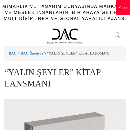
MIMARLIK VE TASARIM DÜNYASINDA MARKALAR
Kapat
VE MESLEK INSANLARINI BIR ARAYA GETIREN
MULTIDISIPLINER VE GLOBAL YARATICI AJANS.
DAC
>
DAC Öneriyor
>
“YALIN ŞEYLER” KİTAP LANSMANI
“YALIN ŞEYLER” KİTAP
LANSMANI