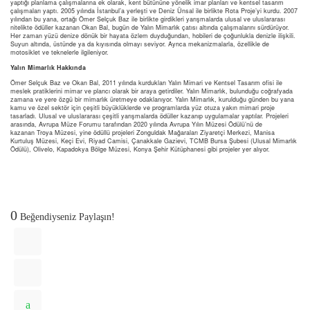
yaptığı planlama çalışmalarına ek olarak, kent bütününe yönelik imar planları ve kentsel tasarım
çalışmaları yaptı. 2005 yılında İstanbul’a yerleşti ve Deniz Ünsal ile birlikte Rota Proje’yi kurdu. 2007
yılından bu yana, ortağı Ömer Selçuk Baz ile birlikte girdikleri yarışmalarda ulusal ve uluslararası
nitelikte ödüller kazanan Okan Bal, bugün de Yalın Mimarlık çatısı altında çalışmalarını sürdürüyor.
Her zaman yüzü denize dönük bir hayata özlem duyduğundan, hobileri de çoğunlukla denizle ilişkili.
Suyun altında, üstünde ya da kıyısında olmayı seviyor. Ayrıca mekanizmalarla, özellikle de
motosiklet ve teknelerle ilgileniyor.
Yalın Mimarlık Hakkında
Ömer Selçuk Baz ve Okan Bal, 2011 yılında kurdukları Yalın Mimari ve Kentsel Tasarım ofisi ile
meslek pratiklerini mimar ve plancı olarak bir araya getirdiler. Yalın Mimarlık, bulunduğu coğrafyada
zamana ve yere özgü bir mimarlık üretmeye odaklanıyor. Yalın Mimarlık, kurulduğu günden bu yana
kamu ve özel sektör için çeşitli büyüklüklerde ve programlarda yüz otuza yakın mimari proje
tasarladı. Ulusal ve uluslararası çeşitli yarışmalarda ödüller kazanıp uygulamalar yaptılar. Projeleri
arasında, Avrupa Müze Forumu tarafından 2020 yılında Avrupa Yılın Müzesi Ödülü’nü de
kazanan Troya Müzesi, yine ödüllü projeleri Zonguldak Mağaraları Ziyaretçi Merkezi, Manisa
Kurtuluş Müzesi, Keçi Evi, Riyad Camisi, Çanakkale Gazievi, TCMB Bursa Şubesi (Ulusal Mimarlık
Ödülü), Olivelo, Kapadokya Bölge Müzesi, Konya Şehir Kütüphanesi gibi projeler yer alıyor.
0
Beğendiyseniz Paylaşın!