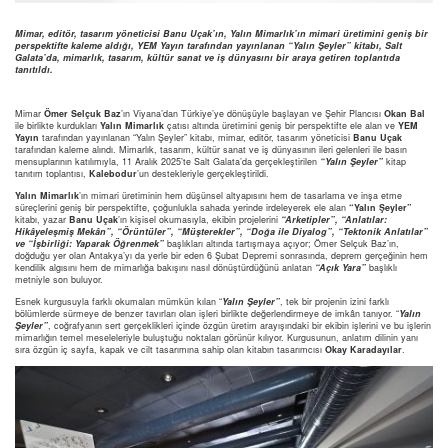
Mimar, editör, tasarım yöneticisi Banu Uçak’ın, Yalın Mimarlık’ın mimari üretimini geniş bir
perspektifte kaleme aldığı, YEM Yayın tarafından yayınlanan “
Yalın Şeyler” kitabı, Salt
Galata’da, mimarlık, tasarım, kültür sanat ve iş dünyasını bir araya getiren toplantıda
tanıtıldı.
Mimar
Ömer Selçuk Baz
’ın Viyana’dan Türkiye’ye dönüşüyle başlayan ve Şehir Plancısı
Okan Bal
ile birlikte kurdukları
Yalın Mimarlık
çatısı altında üretimini geniş bir perspektifte ele alan ve
YEM
Yayın
tarafından yayınlanan “Yalın Şeyler” kitabı, mimar, editör, tasarım yöneticisi
Banu Uçak
tarafından kaleme alındı. Mimarlık, tasarım, kültür sanat ve iş dünyasının ileri gelenleri ile basın
mensuplarının katılımıyla, 11 Aralık 2025’te Salt Galata’da gerçekleştirilen
“Yalın Şeyler”
kitap
tanıtım toplantısı,
Kalebodur
’un destekleriyle gerçekleştirildi.
Yalın Mimarlık
’ın mimari üretiminin hem düşünsel altyapısını hem de tasarlama ve inşa etme
süreçlerini geniş bir perspektifte, çoğunlukla sahada yerinde irdeleyerek ele alan
“
Yalın Şeyler”
kitabı, yazar
Banu Uçak
’ın kişisel okumasıyla, ekibin projelerini
“
Arketipler”, “
Anlatılar:
Hikâyeleşmiş Mekân”, “
Örüntüler”, “
Müşterekler”, “
Doğa ile Diyalog”, “
Tektonik
Anlatılar”
ve “
İşbirliği: Yaparak Öğrenmek”
başlıkları altında tartışmaya açıyor; Ömer Selçuk Baz’ın,
doğduğu yer olan Antakya’yı da yerle bir eden 6 Şubat Depremi sonrasında, deprem gerçeğinin hem
kendilik algısını hem de mimarlığa bakışını nasıl dönüştürdüğünü anlatan
“
Açık Yara”
başlıklı
metniyle son buluyor.
Esnek kurgusuyla farklı okumaları mümkün kılan “
Yalın Şeyler”
, tek bir projenin izini farklı
bölümlerde sürmeye de benzer tavırları olan işleri birlikte değerlendirmeye de imkân tanıyor. “
Yalın
Şeyler”
, coğrafyanın sert gerçeklikleri içinde özgün üretim arayışındaki bir ekibin işlerini ve bu işlerin
mimarlığın temel meseleleriyle buluştuğu noktaları görünür kılıyor. Kurgusunun, anlatım dilinin yanı
sıra özgün iç sayfa, kapak ve cilt tasarımına sahip olan kitabın tasarımcısı
Okay Karadayılar
.