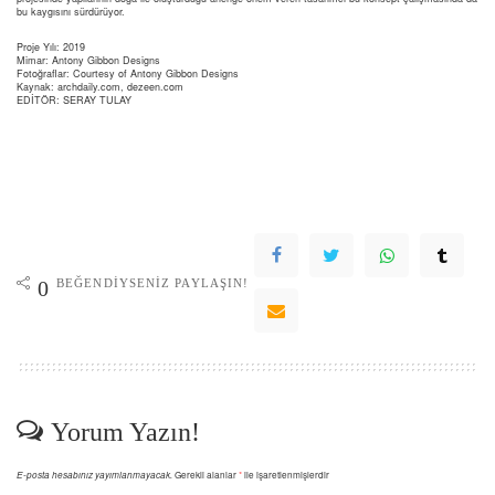
bu kaygısını sürdürüyor.
Proje Yılı: 2019
Mimar: Antony Gibbon Designs
Fotoğraflar: Courtesy of Antony Gibbon Designs
Kaynak: archdaily.com, dezeen.com
EDİTÖR: SERAY TULAY
BEĞENDIYSENIZ PAYLAŞIN!
0
Yorum Yazın!
E-posta hesabınız yayımlanmayacak.
Gerekli alanlar
*
ile işaretlenmişlerdir