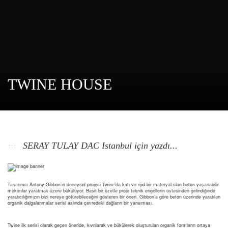
TWINE HOUSE
SERAY TULAY DAC Istanbul için yazdı...
Tasarımcı Antony Gibbon’ın deneysel projesi Twine’da katı ve rijid bir materyal olan beton yaşanabilir
mekanlar yaratmak üzere bükülüyor. Basit bir özetle proje teknik engellerin üstesinden gelindiğinde
yaratıcılığımızın bizi nereye götürebileceğini gösteren bir öneri. Gibbon’a göre beton üzerinde yaratılan
organik dalgalanmalar serisi aslında çevredeki dağların bir yansıması.
Twine ilk serisi olarak geçen öneride, kıvrılarak ve bükülerek oluşturulan organik formların ortaya