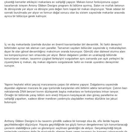
çıkardığı kemerler etkileyici mekanlara ev sahipliği yapıyor. Mekanı konut fonksiyonuna uygun
tasarlamak isteyen Antony Gibbon Designs programı iki bölüme ayırmış. Salon ve mutfak betonun
ilk dönüşünde yer alıyor ve dönüşte yere değen form kapalı bir mekan oluşturuyor. Yatak odaları bir
sonraki burulmada yer alıyor ve formun doğal sonucu olan bu sistem sayesinde mekanlar arasında
ayrıca bir bölücüye gerek kalmıyor.
İç ve dış mekanlarda üzerinde durulan en önemli kavramlardan biri devamlılık. İki farklı deneyimi
birbirinden ayıran tek eleman cam paneller. Tamamen saydam bölücüler sayesinde iç mekandayken
dışarı ile olan görsel devamlılığınız maksimum oranda korunuyor. Gömülü olan dairesel oturma alanı
ise kompozisyonun tam ortasında yer alıyor. Beton dalgaların yerden en uzaklaştığı bölümde
konumlanan mekan, tasarımın çizgisel ilerleyişini vurgularken aynı zamanda yarı açık yerleşimi ile
ziyaretçilere iç mekan, dış mekan olgularını sorgulatarak farklı ve merak uyandırıcı deneyimler
sunuyor.
Yapının heykelsi etkisi peyzaj manzarasına çarpıcı bir ekleme yapıyor. Dalgalanma sayesinde
dışarıdan algılanan manzara ile yapı içerisinde karşılanılan etki birbirini adeta tamamlıyor. Çatının bazı
noktalarında DNA benzeri kıvrım düzleşerek başka mekanlara ve fonksiyonlara imkan tanıyor.
Örneğin bir bölümde yatay bölüm evin enerji ihtiyacını karşılayacak olan güneş panellerine ev
sahipliği yaparken, sadece döner merdiven yardımıyla ulaşılabilen merkez düzlükte ise jakuzi
bulunuyor.
Anthony Gibbon Designs’ın bu tasarımı şimdilik sadece bir konsept olsa da, ofis ileride hayata
geçirilebileceğini düşünüyor. Hayata geçirildiğinde ise güçlü formun dengelenmesi için konumlanacağı
çevrenin olabildiğince yalın ve gösterişsiz seçilmesi gerektiğini de ekliyor. Gerçekleştirdiği birçok
projesinde yapılarının doğa ile oluşturduğu ahenge önem veren tasarımcı bu konsept çalışmasında da