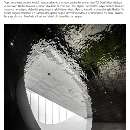
Yapı, etrafındaki nefes kesici manzaradan ve çevrede baskın bir unsur olan Tai Dağı’ndan oldukça
etkileniyor. Çıplak bırakılmış beton duvarlar ve zeminler, taş objeler, zemindeki kaya benzeri formlar,
tasarımı neredeyse dağın bir parçasıymış gibi hissettiriyor. Uyum, kalıcılık, sonsuzluk gibi Budizm’in
temel düşüncelerinden ve Taoizm’den gelen boşluk kavramlarından izler barındıran tasarım, mimari
bir yapı olmanın ötesinde şiirsel ve felsefi bir duyarlılık da taşıyor.