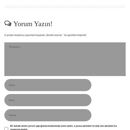
Yorum Yazın!
E-posta hesabınız yayımlanmayacak.
Gerekli alanlar
*
ile işaretlenmişlerdir
Bir dahaki sefere yorum yaptığımda kullanılmak üzere adımı, e-posta adresimi ve web site adresimi bu
tarayıcıya kaydet.