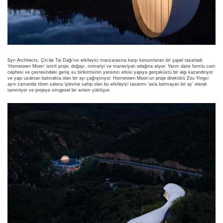
Syn Architects, Çin’de Tai Dağı’nın etkileyici manzarasına karşı konumlanan bir şapel tasarladı.
‘Hometown Moon’ isimli proje; doğayı, mimariyi ve maneviyatı odağına alıyor. Yarım daire formlu cam
cephesi ve çevresindeki geniş su birikintisinin yansıtıcı etkisi yapıya gerçeküstü bir algı kazandırıyor
ve yapı uzaktan batmakta olan bir ayı çağrıştırıyor. Hometown Moon’un proje direktörü Zou Yingxi
aynı zamanda tören salonu işlevine sahip olan bu etkileyici tasarımı ‘asla batmayan bir ay’ olarak
tanımlıyor ve projeye simgesel bir anlam yüklüyor.