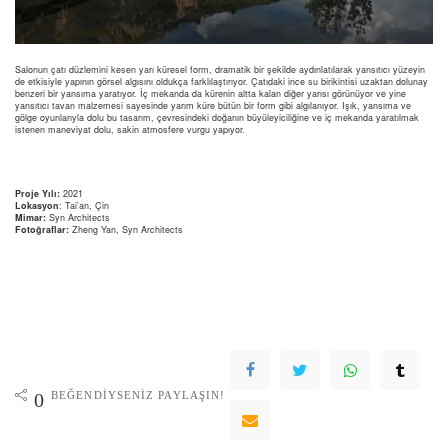
Salonun çatı düzlemini kesen yarı küresel form, dramatik bir şekilde aydınlatılarak yansıtıcı yüzeyin
de etkisiyle yapının görsel algısını oldukça farklılaştırıyor. Çatıdaki ince su birikintisi uzaktan dolunay
benzeri bir yansıma yaratıyor. İç mekanda da kürenin altta kalan diğer yarısı görünüyor ve yine
yansıtıcı tavan malzemesi sayesinde yarım küre bütün bir form gibi algılanıyor. Işık, yansıma ve
gölge oyunlarıyla dolu bu tasarım, çevresindeki doğanın büyüleyiciliğine ve iç mekanda yaratılmak
istenen maneviyat dolu, sakin atmosfere vurgu yapıyor.
Proje Yılı:
2021
Lokasyon
: Tai’an, Çin
Mimar:
Syn Architects
Fotoğraflar:
Zheng Yan, Syn Architects
BEĞENDIYSENIZ PAYLAŞIN!
0