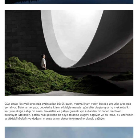
Güz ortası festivali sırasında aydınlatılan büyük balon, yapıya ilham veren başlıca unsurlar arasında
yer alıyor. Betonarme yapı, geceleri ışıkların etkisiyle masalsı görseller oluşturuyor. İç mekanda iki
kat yüksekliğe sahip bir salon, tuvaletler ve çatıya çıkmak için kullanılan bir döner merdiven
bulunuyor. Merdiven, çatıda hilal şeklinde bir seyir terasına ulaşımı sağlıyor ve bu teras, su üzerinden
aşağıdaki köylerin ve doğanın manzarasının deneyimlenmesine olanak sağlıyor.