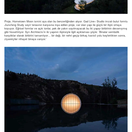
Proje, Hometown Moon ismini aya olan bu benzerliğinden alıyor. Gad Line+ Studio imzalı bulut formlu
Jiunvfeng Study seyir terasının karşısına inşa edilen proje, var olan yapı ile güçlü bir ilişki ortaya
koyuyor. Eğrisel formlar ve açık tonlar, pek de yakın sayılmayacak bu iki yapıyı birbirinin devamıymış
gibi hissettiriyor. Syn Architects’in iki yapının ilişkisiyle ilgili açıklaması şöyle: ‘Binalar sembolik
karşılıklar olarak birbirini tamamlıyor… bir dağı, bir nehri geçip birkaç kavisli yolu keşfettikten sonra,
ziyaretçiler nihayet binaya varıyor.’