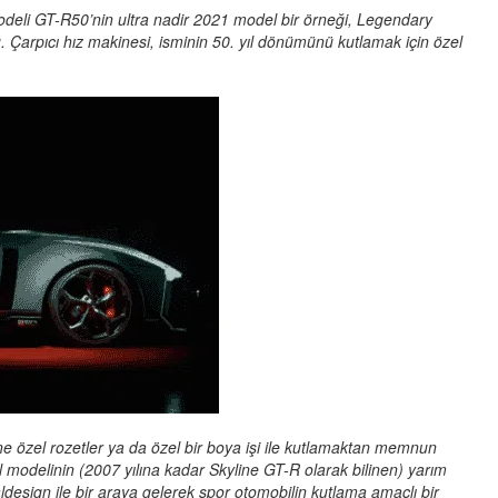
deli GT-R50’nin ultra nadir 2021 model bir örneği, Legendary
Çarpıcı hız makinesi, isminin 50. yıl dönümünü kutlamak için özel
ne özel rozetler ya da özel bir boya işi ile kutlamaktan memnun
el modelinin (2007 yılına kadar Skyline GT-R olarak bilinen) yarım
aldesign ile bir araya gelerek spor otomobilin kutlama amaçlı bir