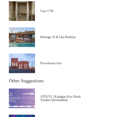
Casa 1736
Birdcage 33 & Lika Bodrum
Powerhouse Arts
Other Suggestions
ATÖLYE | Kızılağaç Köy Okulu
Yeniden İşlevlendirme