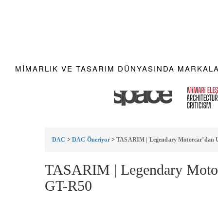
MIMARLIK VE TASARIM DÜNYASINDA MARKALAR
DAC
>
DAC Öneriyor
>
TASARIM | Legendary Motorcar’dan Ul
TASARIM | Legendary Motorc
GT-R50