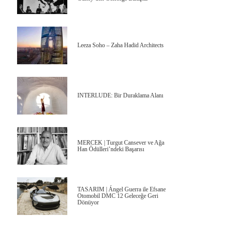
Leeza Soho – Zaha Hadid Architects
INTERLUDE: Bir Duraklama Alanı
MERCEK | Turgut Cansever ve Ağa
Han Ödülleri’ndeki Başarısı
TASARIM | Ángel Guerra ile Efsane
Otomobil DMC 12 Geleceğe Geri
Dönüyor