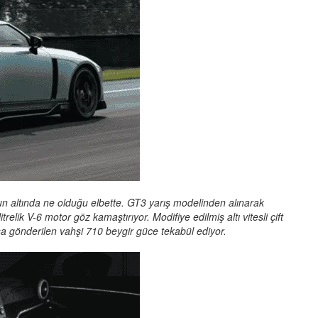
n altında ne olduğu elbette. GT3 yarış modelinden alınarak
trelik V-6 motor göz kamaştırıyor. Modifiye edilmiş altı vitesli çift
sa gönderilen vahşi 710 beygir güce tekabül ediyor.