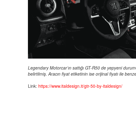
Legendary Motorcar’ın sattığı GT-R50 de yepyeni durumd
belirtilmiş. Aracın fiyat etiketinin ise orijinal fiyatı ile b
Link:
https://www.italdesign.it/gtr-50-by-italdesign/