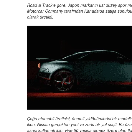
Road & Track’e göre, Japon markanın üst düzey spor mo
Motorcar Company tarafından Kanada’da satışa sunuldu. 
olarak üretildi.
Çoğu otomobil üreticisi, önemli yıldönümlerini bir modeli
iken, Nissan gerçekten yeni ve zorlu bir yol seçti. Bu öz
asrını kutlamak için, yine 50 yaşına girmek üzere olan It