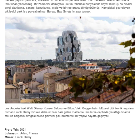
merkez yapının yanı sıra, alandaki bir dizi endüstriyel bina New York merkezli Selldorf Architects
tarafından yenilenmiş. Bir zamanlar demiryolu üretim fabrikası bünyesinde hayat bulmuş bu binalar
sergi alanlarına, sanatçı konutlarına, otele ve bir restorana dönüştürülmüş. Kompleksi çevreleyen
etkileyici park ise peyzaj mimarı Bureau Bas Smets imzası taşıyor.
Los Angeles’taki Walt Disney Konser Salonu ve Bilbao’daki Guggenheim Müzesi gibi ikonik yapıların
mimarı Frank Gehry bir kez daha imzası hale gelen malzeme tercihi ve cephede yarattığı dinamik
etki ile bölgenin simgesi haline gelmesi çok muhtemel bir yapıyı hayata geçiriyor.
Proje Yılı:
2021
Lokasyon:
Arles, Fransa
Mimar:
Frank Gehry