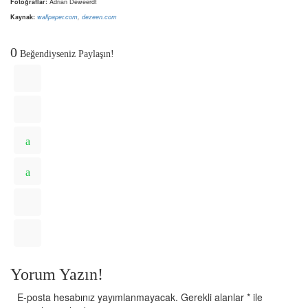
Fotoğraflar:
Adrian Deweerdt
Kaynak:
wallpaper.com
,
dezeen.com
0
Beğendiyseniz Paylaşın!
Yorum Yazın!
E-posta hesabınız yayımlanmayacak.
Gerekli alanlar
*
ile