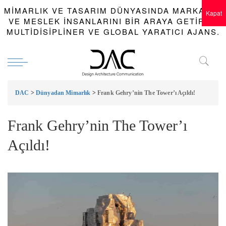
MIMARLIK VE TASARIM DÜNYASINDA MARKALAR
Kapat
VE MESLEK INSANLARINI BIR ARAYA GETIREN
MULTIDISIPLINER VE GLOBAL YARATICI AJANS.
DAC
>
Dünyadan Mimarlık
>
Frank Gehry’nin The Tower’ı Açıldı!
Frank Gehry’nin The Tower’ı
Açıldı!