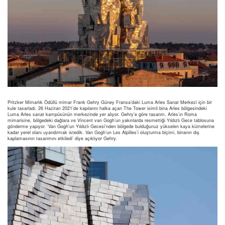
Pritzker Mimarlık Ödüllü mimar Frank Gehry Güney Fransa’daki Luma Arles Sanat Merkezi için bir
kule tasarladı. 26 Haziran 2021’de kapılarını halka açan The Tower isimli bina Arles bölgesindeki
Luma Arles sanat kampüsünün merkezinde yer alıyor. Gehry’e göre tasarım, Arles’ın Roma
mimarisine, bölgedeki dağlara ve Vincent van Gogh’un yakınlarda resmettiği Yıldızlı Gece tablosuna
gönderme yapıyor. ‘Van Gogh’un Yıldızlı Gecesi’nden bölgede bulduğunuz yükselen kaya kümelerine
kadar yerel olanı uyandırmak istedik. Van Gogh’un Les Alpilles’i oluşturma biçimi, binanın dış
kaplamasının tasarımını etkiledi’ diye açıklıyor Gehry.