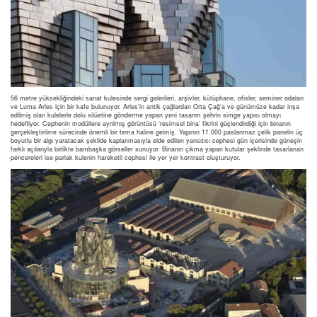
56 metre yüksekliğindeki sanat kulesinde sergi galerileri, arşivler, kütüphane, ofisler, seminer odaları
ve Luma Arles için bir kafe bulunuyor. Arles’in antik çağlardan Orta Çağ’a ve günümüze kadar inşa
edilmiş olan kulelerle dolu silüetine gönderme yapan yeni tasarım şehrin simge yapısı olmayı
hedefliyor. Cephenin modüllere ayrılmış görüntüsü ‘resimsel bina’ fikrini güçlendirdiği için binanın
gerçekleştirilme sürecinde önemli bir tema haline gelmiş. Yapının 11.000 paslanmaz çelik panelin üç
boyutlu bir algı yaratacak şekilde kaplanmasıyla elde edilen yansıtıcı cephesi gün içerisinde güneşin
farklı açılarıyla birlikte bambaşka görseller sunuyor. Binanın çıkma yapan kutular şeklinde tasarlanan
pencereleri ise parlak kulenin hareketli cephesi ile yer yer kontrast oluşturuyor.