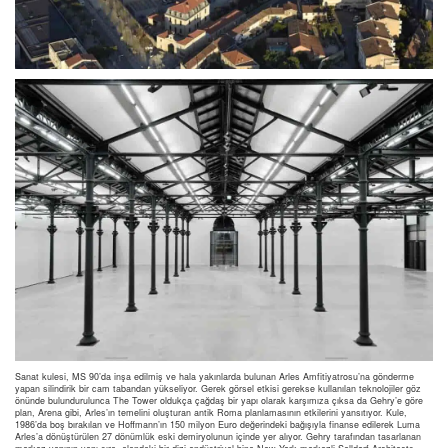
Sanat kulesi, MS 90’da inşa edilmiş ve hala yakınlarda bulunan Arles Amfitiyatrosu’na gönderme
yapan silindirik bir cam tabandan yükseliyor. Gerek görsel etkisi gerekse kullanılan teknolojiler göz
önünde bulundurulunca The Tower oldukça çağdaş bir yapı olarak karşımıza çıksa da Gehry’e göre
plan, Arena gibi, Arles’ın temelini oluşturan antik Roma planlamasının etkilerini yansıtıyor. Kule,
1986’da boş bırakılan ve Hoffmann’ın 150 milyon Euro değerindeki bağışıyla finanse edilerek Luma
Arles’a dönüştürülen 27 dönümlük eski demiryolunun içinde yer alıyor. Gehry tarafından tasarlanan