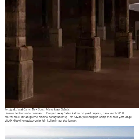
Fotoğraf: Jenni Carter, New South Wales Sanat Galerisi
Binanın bodrumunda bulunan II. Dünya Savaşı’ndan kalma bir yakıt deposu, Tank isimli 2200
metrekarelik bir sergileme alanına dönüştürülmüş. 7m tavan yüksekliğine sahip mekanın yere özgü
büyük ölçekli enstalasyonlar için kullanılması planlanıyor.