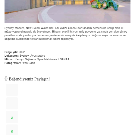
Sydney Modern, New South Wales’daki altı yıldızlı Green Star tasarım derecesine sahip olan ilk
müze yapısı olmasıyla da öne çıkıyor. Binanın enerji ihtiyacı giriş pavyonu çatısında yer alan güneş
panellerinin de yardımıyla tamamen yenilenebilir enerji ile karşılanıyor. Yağmur suyu da sulama ve
soğutma kulelerinde tekrar kullanılmak üzere toplanıyor.
Proje yılı:
2022
Lokasyon:
Sydney, Avusturalya
Mimar:
Kazuyo Sejima + Ryue Nishizawa / SANAA
Fotoğraflar:
Iwan Baan
0
Beğendiyseniz Paylaşın!