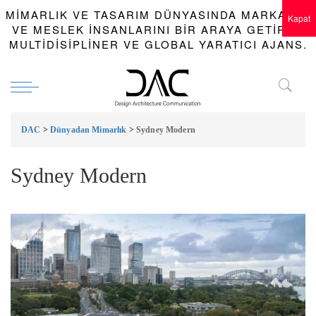
MIMARLIK VE TASARIM DÜNYASINDA MARKALAR
Kapat
VE MESLEK INSANLARINI BIR ARAYA GETIREN
MULTIDISIPLINER VE GLOBAL YARATICI AJANS.
DAC
>
Dünyadan Mimarlık
>
Sydney Modern
Sydney Modern