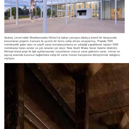
Sydney Limanı’ndaki Woolloomooloo Körfezi’ne bakan yamaçta oldukça önemli bir lokasyonda
konumlanan projenin manzara ile uyumlu bir forma sahip olması amaçlanmış. Projede 7000
metrekarelik galeri alanı ve çeşitli sanat enstalasyonlarına ev sahipliği yapabilecek toplamı 3400
metrekareyi bulan avlular ve çatı terasları yer alıyor. New South Wales Sanat Galerisi direktörü
Michael brand proje ile ilgili açıklamasında ‘vizyonlarının mevcut sanat galerisini sanat, mimari ve
peyzaj arasında kusursuz bağlantılara sahip bir sanat müzesi kampüsüne dönüştürmek olduğunu’
söylüyor.