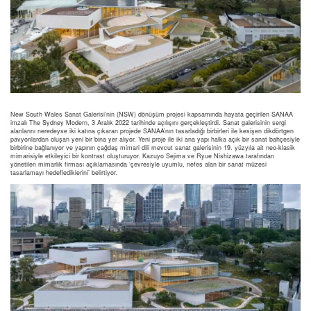
New South Wales Sanat Galerisi’nin (NSW) dönüşüm projesi kapsamında hayata geçirilen SANAA
imzalı The Sydney Modern, 3 Aralık 2022 tarihinde açılışını gerçekleştirdi. Sanat galerisinin sergi
alanlarını neredeyse iki katına çıkaran projede SANAA’nın tasarladığı birbirleri ile kesişen dikdörtgen
pavyonlardan oluşan yeni bir bina yer alıyor. Yeni proje ile iki ana yapı halka açık bir sanat bahçesiyle
birbirine bağlanıyor ve yapının çağdaş mimari dili mevcut sanat galerisinin 19. yüzyıla ait neo-klasik
mimarisiyle etkileyici bir kontrast oluşturuyor. Kazuyo Sejima ve Ryue Nishizawa tarafından
yönetilen mimarlık firması açıklamasında ‘çevresiyle uyumlu, nefes alan bir sanat müzesi
tasarlamayı hedeflediklerini’ belirtiyor.