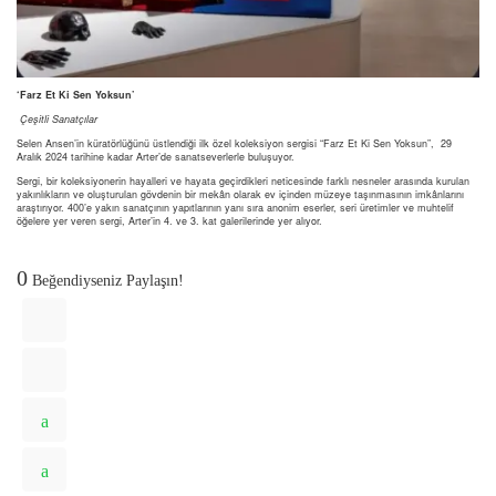
‘Farz Et Ki Sen Yoksun’
Çeşitli Sanatçılar
Selen Ansen’in küratörlüğünü üstlendiği ilk özel koleksiyon sergisi “Farz Et Ki Sen Yoksun”, 29
Aralık 2024 tarihine kadar Arter’de sanatseverlerle buluşuyor.
Sergi, bir koleksiyonerin hayalleri ve hayata geçirdikleri neticesinde farklı nesneler arasında kurulan
yakınlıkların ve oluşturulan gövdenin bir mekân olarak ev içinden müzeye taşınmasının imkânlarını
araştırıyor. 400’e yakın sanatçının yapıtlarının yanı sıra anonim eserler, seri üretimler ve muhtelif
öğelere yer veren sergi, Arter’in 4. ve 3. kat galerilerinde yer alıyor.
0
Beğendiyseniz Paylaşın!