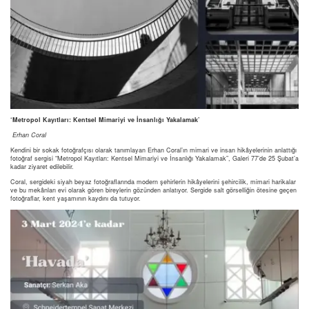
‘Metropol Kayıtları: Kentsel Mimariyi ve İnsanlığı Yakalamak’
Erhan Coral
Kendini bir sokak fotoğrafçısı olarak tanımlayan Erhan Coral’ın mimari ve insan hikâyelerinin anlattığı
fotoğraf sergisi “Metropol Kayıtları: Kentsel Mimariyi ve İnsanlığı Yakalamak”, Galeri 77’de 25 Şubat’a
kadar ziyaret edilebilir.
Coral, sergideki siyah beyaz fotoğraflarında modern şehirlerin hikâyelerini şehircilik, mimari harikalar
ve bu mekânları evi olarak gören bireylerin gözünden anlatıyor. Sergide salt görselliğin ötesine geçen
fotoğraflar, kent yaşamının kaydını da tutuyor.