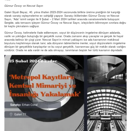
Günnur Özsoy ve Nevzat Sayın
Galeri Siyah Beyaz, 40. yılına ithafen 2023-2024 sezonunda birlikte üretme pratiğinin bir karşılığı
olarak sanatçı eşleşmelerine ev sahipliği yapıyor. Sanatçı ikililerinden Günnur Özsoy ve Nevzat
Sayın, “Ada” isimli sergisi ile 9 Şubat – 2 Mart 2024 tarihleri arasında sanatseverlerle buluşuyor.
Sergide, ada temasını işleyen Günnur Özsoy ve Nevzat Sayın, izleyicilerin bilinmeyen sınırlara doğru
bir keşfe çıkmalarını sağlıyor.
Günnur Özsoy, kelimelerle ifade edilemeyen, soyut bir düşüncenin imgelerine dönüşen adalarda,
varlık ve yokluğun buluştuğu bir gerçeklik sunar. Orada zamanın akışı yavaşlar ve gerçek ile hayal
arasında belirsiz bir çizgi çizer. Nevzat Sayın’ın mimari yaklaşımı ise ada kavramının mekânsal
boyutunu keşfetmeye olanak tanır, ada dünyanın labirentlerine inenler, soyut düşüncelerin imgelerine
dönüşen bir gerçeklikle karşılaşırlar ve bu soyut gerçeklik, kavranması güç bir mekân olarak varlığını
sürdürür. Orada ne ada vardır ne de ada olmayışı; tanımlanan boşluk her türlü kavramın dışındadır.