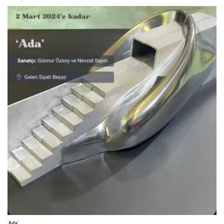
‘Ada’