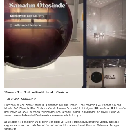
‘Dinamik Göz: Optik ve Kinetik Sanatın Ötesinde’
Tate Modern Koleksiyonu
Dünyanın en çok ziyaret edilen müzelerinden biri olan Tate’in “The Dynamic Eye: Beyond Op and
Kinetic Art” (Dinamik Göz: Optik ve Kinetik Sanatın Ötesinde) koleksiyonu İBB Kültür ve İBB Miras’ın
katkılarıyla 23 Ocak-19 Mayıs tarihleri arasında İstanbul’un kamusal alandaki en büyük kültür ve
sanat mekanı Artİstanbul Feshane’de sanatseverlerle buluşuyor.
21 ülkeden 57 sanatçının 95 eserinin yer aldığı yer aldığı serginin küratörlüğünü Londra merkezli
çağdaş sanat müzesi Tate Modern’in Sergiler ve Uluslararası Sanat Küratörü Valentina Ravaglia
üstleniyor.