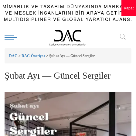
MIMARLIK VE TASARIM DÜNYASINDA MARKALAR
Kapat
VE MESLEK INSANLARINI BIR ARAYA GETIREN
MULTIDISIPLINER VE GLOBAL YARATICI AJANS.
DAC
>
DAC Öneriyor
>
Şubat Ayı — Güncel Sergiler
Şubat Ayı — Güncel Sergiler