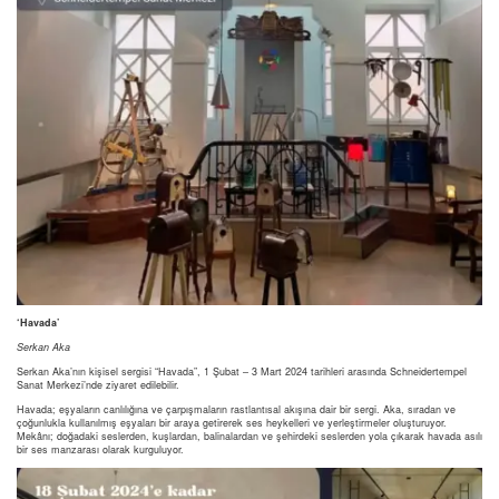
‘Havada’
Serkan Aka
Serkan Aka’nın kişisel sergisi “Havada”, 1 Şubat – 3 Mart 2024 tarihleri arasında Schneidertempel
Sanat Merkezi’nde ziyaret edilebilir.
Havada; eşyaların canlılığına ve çarpışmaların rastlantısal akışına dair bir sergi. Aka, sıradan ve
çoğunlukla kullanılmış eşyaları bir araya getirerek ses heykelleri ve yerleştirmeler oluşturuyor.
Mekânı; doğadaki seslerden, kuşlardan, balinalardan ve şehirdeki seslerden yola çıkarak havada asılı
bir ses manzarası olarak kurguluyor.