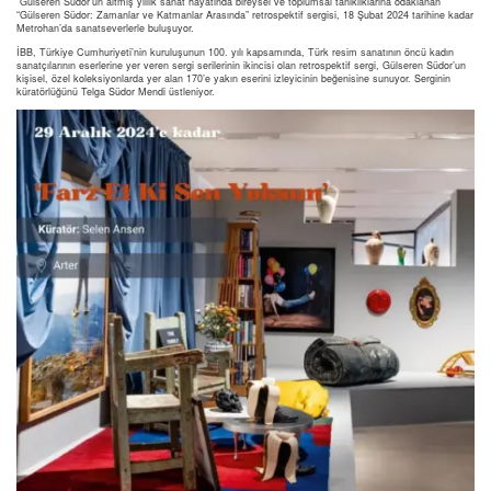
Gülseren Südor’un altmış yıllık sanat hayatında bireysel ve toplumsal tanıklıklarına odaklanan
“Gülseren Südor: Zamanlar ve Katmanlar Arasında” retrospektif sergisi, 18 Şubat 2024 tarihine kadar
Metrohan’da sanatseverlerle buluşuyor.
İBB, Türkiye Cumhuriyeti’nin kuruluşunun 100. yılı kapsamında, Türk resim sanatının öncü kadın
sanatçılarının eserlerine yer veren sergi serilerinin ikincisi olan retrospektif sergi, Gülseren Südor’un
kişisel, özel koleksiyonlarda yer alan 170’e yakın eserini izleyicinin beğenisine sunuyor. Serginin
küratörlüğünü Telga Südor Mendi üstleniyor.