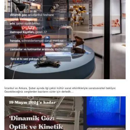
İstanbul ve Ankara, Şubat ayında ilgi çekici kültür sanat etkinlikleriyle sanatseverleri bekliyor.
Gezebileceğiniz sergilerden bazılarını sizler için derledik…