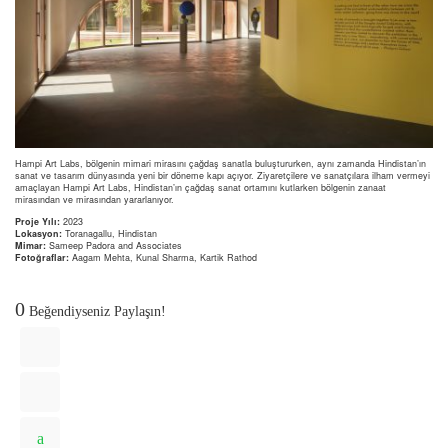
Hampi Art Labs, bölgenin mimari mirasını çağdaş sanatla buluştururken, aynı zamanda Hindistan’ın
sanat ve tasarım dünyasında yeni bir döneme kapı açıyor. Ziyaretçilere ve sanatçılara ilham vermeyi
amaçlayan Hampi Art Labs, Hindistan’ın çağdaş sanat ortamını kutlarken bölgenin zanaat
mirasından ve mirasından yararlanıyor.
Proje Yılı:
2023
Lokasyon:
Toranagallu, Hindistan
Mimar:
Sameep Padora and Associates
Fotoğraflar:
Aagam Mehta, Kunal Sharma, Kartik Rathod
0
Beğendiyseniz Paylaşın!