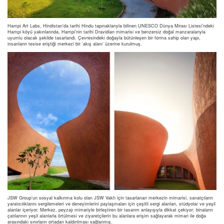
Hampi Art Labs, Hindistan’da tarihi Hindu tapınaklarıyla bilinen UNESCO Dünya Mirası Listesi’ndeki
Hampi köyü yakınlarında, Hampi’nin tarihi Dravidian mimarisi ve benzersiz doğal manzaralarıyla
uyumlu olacak şekilde tasarlandı. Çevresindeki doğayla bütünleşen bir forma sahip olan yapı,
insanların tesise eriştiği merkezi bir ‘akış alanı’ üzerine kurulmuş.
JSW Group’un sosyal kalkınma kolu olan JSW Vakfı için tasarlanan merkezin mimarisi, sanatçıların
yaratıcılıklarını sergilemeleri ve deneyimlerini paylaşmaları için çeşitli sergi alanları, stüdyolar ve yeşil
alanlar içeriyor. Merkez, peyzajı mimariyle birleştiren bir tasarım anlayışıyla dikkat çekiyor; binaların
çatılarının yeşil alanlarla örtülmesi ve ziyaretçilerin bu alanlara erişim sağlayarak mimari ile doğa
arasındaki sınırların ortadan kaldırılması sağlanmış.