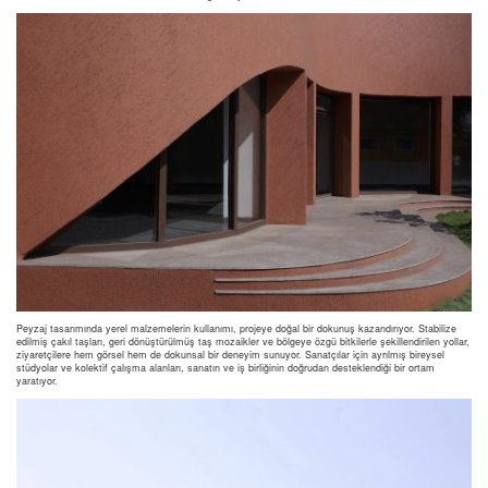
Peyzaj tasarımında yerel malzemelerin kullanımı, projeye doğal bir dokunuş kazandırıyor. Stabilize
edilmiş çakıl taşları, geri dönüştürülmüş taş mozaikler ve bölgeye özgü bitkilerle şekillendirilen yollar,
ziyaretçilere hem görsel hem de dokunsal bir deneyim sunuyor. Sanatçılar için ayrılmış bireysel
stüdyolar ve kolektif çalışma alanları, sanatın ve iş birliğinin doğrudan desteklendiği bir ortam
yaratıyor.