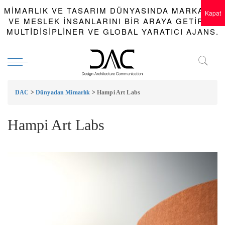
MIMARLIK VE TASARIM DÜNYASINDA MARKALAR
Kapat
VE MESLEK INSANLARINI BIR ARAYA GETIREN
MULTIDISIPLINER VE GLOBAL YARATICI AJANS.
DAC
>
Dünyadan Mimarlık
>
Hampi Art Labs
Hampi Art Labs