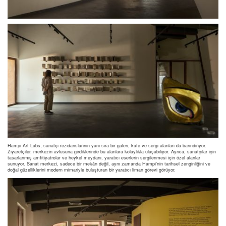
Hampi Art Labs, sanatçı rezidanslarının yanı sıra bir galeri, kafe ve sergi alanları da barındırıyor.
Ziyaretçiler, merkezin avlusuna girdiklerinde bu alanlara kolaylıkla ulaşabiliyor. Ayrıca, sanatçılar için
tasarlanmış amfitiyatrolar ve heykel meydanı, yaratıcı eserlerin sergilenmesi için özel alanlar
sunuyor. Sanat merkezi, sadece bir mekân değil, aynı zamanda Hampi’nin tarihsel zenginliğini ve
doğal güzelliklerini modern mimariyle buluşturan bir yaratıcı liman görevi görüyor.