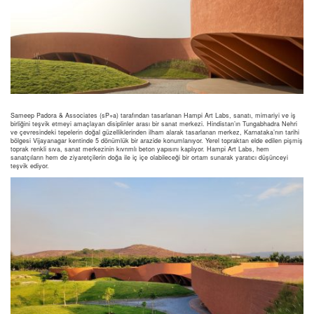
Sameep Padora & Associates (sP+a) tarafından tasarlanan Hampi Art Labs, sanatı, mimariyi ve iş
birliğini teşvik etmeyi amaçlayan disiplinler arası bir sanat merkezi. Hindistan’ın Tungabhadra Nehri
ve çevresindeki tepelerin doğal güzelliklerinden ilham alarak tasarlanan merkez, Karnataka’nın tarihi
bölgesi Vijayanagar kentinde 5 dönümlük bir arazide konumlanıyor. Yerel topraktan elde edilen pişmiş
toprak renkli sıva, sanat merkezinin kıvrımlı beton yapısını kaplıyor. Hampi Art Labs, hem
sanatçıların hem de ziyaretçilerin doğa ile iç içe olabileceği bir ortam sunarak yaratıcı düşünceyi
teşvik ediyor.