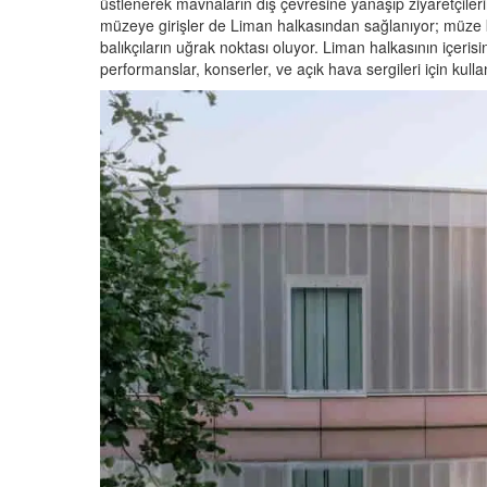
üstlenerek mavnaların dış çevresine yanaşıp ziyaretçile
müzeye girişler de Liman halkasından sağlanıyor; müze 
balıkçıların uğrak noktası oluyor. Liman halkasının içeri
performanslar, konserler, ve açık hava sergileri için kullan