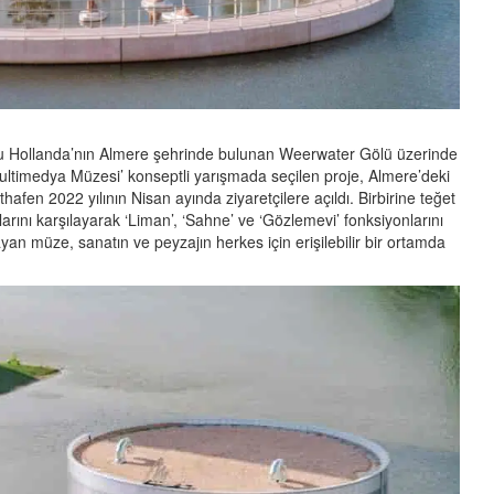
nu Hollanda’nın Almere şehrinde bulunan Weerwater Gölü üzerinde
ultimedya Müzesi’ konseptli yarışmada seçilen proje, Almere’deki
hafen 2022 yılının Nisan ayında ziyaretçilere açıldı. Birbirine teğet
arını karşılayarak ‘Liman’, ‘Sahne’ ve ‘Gözlemevi’ fonksiyonlarını
n müze, sanatın ve peyzajın herkes için erişilebilir bir ortamda