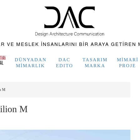
 VE MESLEK INSANLARINI BIR ARAYA GETIREN M
DÜNYADAN
DAC
TASARIM
MIMARI
MIMARLIK
EDITO
MARKA
PROJE
on M
ilion M