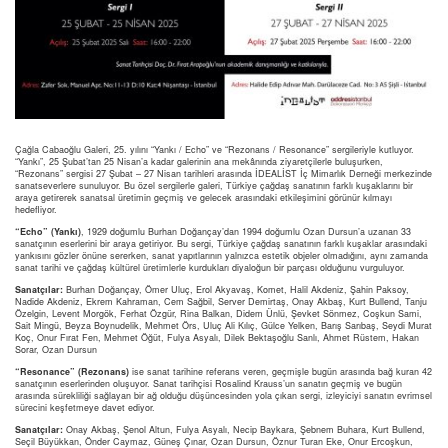
Çağla Cabaoğlu Galeri, 25. yılını “Yankı / Echo” ve “Rezonans / Resonance” sergileriyle kutluyor.
“Yankı”, 25 Şubat’tan 25 Nisan’a kadar galerinin ana mekânında ziyaretçilerle buluşurken,
“Rezonans” sergisi 27 Şubat – 27 Nisan tarihleri arasında İDEALİST İç Mimarlık Derneği merkezinde
sanatseverlere sunuluyor. Bu özel sergilerle galeri, Türkiye çağdaş sanatının farklı kuşaklarını bir
araya getirerek sanatsal üretimin geçmiş ve gelecek arasındaki etkileşimini görünür kılmayı
hedefliyor.
“Echo” (Yankı)
, 1929 doğumlu Burhan Doğançay’dan 1994 doğumlu Ozan Dursun’a uzanan 33
sanatçının eserlerini bir araya getiriyor. Bu sergi, Türkiye çağdaş sanatının farklı kuşaklar arasındaki
yankısını gözler önüne sererken, sanat yapıtlarının yalnızca estetik objeler olmadığını, aynı zamanda
sanat tarihi ve çağdaş kültürel üretimlerle kurdukları diyaloğun bir parçası olduğunu vurguluyor.
Sanatçılar:
Burhan Doğançay, Ömer Uluç, Erol Akyavaş, Komet, Halil Akdeniz, Şahin Paksoy,
Nadide Akdeniz, Ekrem Kahraman, Cem Sağbil, Server Demirtaş, Onay Akbaş, Kurt Bullend, Tanju
Özelgin, Levent Morgök, Ferhat Özgür, Rina Balkan, Didem Ünlü, Şevket Sönmez, Coşkun Sami,
Sait Mingü, Beyza Boynudelik, Mehmet Örs, Uluç Ali Kılıç, Gülce Yelken, Barış Sarıbaş, Seydi Murat
Koç, Onur Fırat Fen, Mehmet Öğüt, Fulya Asyalı, Dilek Bektaşoğlu Sanlı, Ahmet Rüstem, Hakan
Sorar, Ozan Dursun
“Resonance” (Rezonans)
ise sanat tarihine referans veren, geçmişle bugün arasında bağ kuran 42
sanatçının eserlerinden oluşuyor. Sanat tarihçisi Rosalind Krauss’un sanatın geçmiş ve bugün
arasında sürekliliği sağlayan bir ağ olduğu düşüncesinden yola çıkan sergi, izleyiciyi sanatın evrimsel
sürecini keşfetmeye davet ediyor.
Sanatçılar:
Onay Akbaş, Şenol Altun, Fulya Asyalı, Necip Baykara, Şebnem Buhara, Kurt Bullend,
Seçil Büyükkan, Önder Caymaz, Güneş Çınar, Ozan Dursun, Öznur Turan Eke, Onur Ercoşkun,