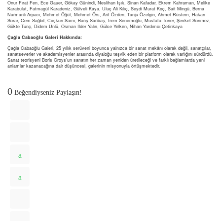
Onur Fırat Fen, Ece Gauer, Gökay Günindi, Neslihan Işık, Sinan Kafadar, Ekrem Kahraman, Melike
Karabulut, Fatmagül Karadeniz, Gülveli Kaya, Uluç Ali Kılıç, Seydi Murat Koç, Sait Mingü, Berna
Narmanlı Arpacı, Mehmet Öğüt, Mehmet Örs, Arif Özden, Tanju Özelgin, Ahmet Rüstem, Hakan
Sorar, Cem Sağbil, Coşkun Sami, Barış Sarıbaş, İrem Senemoğlu, Mustafa Toner, Şevket Sönmez,
Gökte Tunç, Didem Ünlü, Osman İlder Yalın, Gülce Yelken, Nihan Yardımcı Çetinkaya
Çağla Cabaoğlu Galeri Hakkında:
Çağla Cabaoğlu Galeri, 25 yıllık serüveni boyunca yalnızca bir sanat mekânı olarak değil, sanatçılar,
sanatseverler ve akademisyenler arasında diyaloğu teşvik eden bir platform olarak varlığını sürdürdü.
Sanat teorisyeni Boris Groys’un sanatın her zaman yeniden üretileceği ve farklı bağlamlarda yeni
anlamlar kazanacağına dair düşüncesi, galerinin misyonuyla örtüşmektedir.
0
Beğendiyseniz Paylaşın!