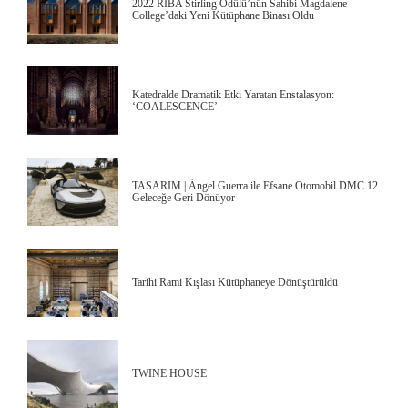
2022 RIBA Stirling Ödülü’nün Sahibi Magdalene
College’daki Yeni Kütüphane Binası Oldu
Katedralde Dramatik Etki Yaratan Enstalasyon:
‘COALESCENCE’
TASARIM | Ángel Guerra ile Efsane Otomobil DMC 12
Geleceğe Geri Dönüyor
Tarihi Rami Kışlası Kütüphaneye Dönüştürüldü
TWINE HOUSE