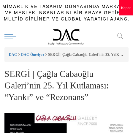
MIMARLIK VE TASARIM DÜNYASINDA MARKALAR
Kapat
VE MESLEK INSANLARINI BIR ARAYA GETIREN
MULTIDISIPLINER VE GLOBAL YARATICI AJANS.
DAC
>
DAC Öneriyor
>
SERGİ | Çağla Cabaoğlu Galeri’nin 25. Yıl Kutlaması: “Yankı” ve “Rezonans”
SERGİ | Çağla Cabaoğlu
Galeri’nin 25. Yıl Kutlaması:
“Yankı” ve “Rezonans”