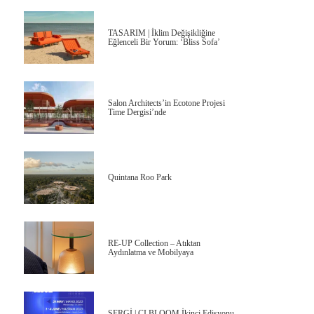
TASARIM | İklim Değişikliğine
Eğlenceli Bir Yorum: ‘Bliss Sofa’
Salon Architects’in Ecotone Projesi
Time Dergisi’nde
Quintana Roo Park
RE-UP Collection – Atıktan
Aydınlatma ve Mobilyaya
SERGİ | CI BLOOM İkinci Edisyonu