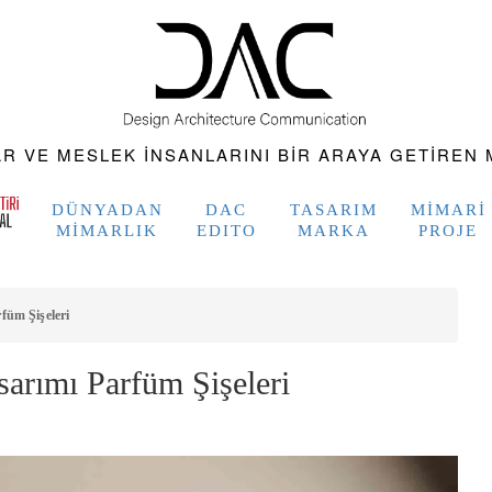
 VE MESLEK INSANLARINI BIR ARAYA GETIREN M
DÜNYADAN
DAC
TASARIM
MIMARI
MIMARLIK
EDITO
MARKA
PROJE
füm Şişeleri
arımı Parfüm Şişeleri