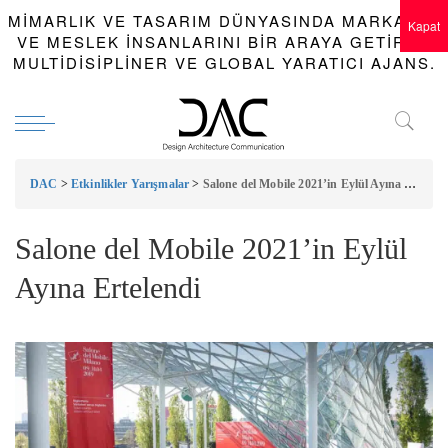
MIMARLIK VE TASARIM DÜNYASINDA MARKALAR
Kapat
VE MESLEK INSANLARINI BIR ARAYA GETIREN
MULTIDISIPLINER VE GLOBAL YARATICI AJANS.
DAC
>
Etkinlikler Yarışmalar
>
Salone del Mobile 2021’in Eylül Ayına Ertelendi
Salone del Mobile 2021’in Eylül
Ayına Ertelendi