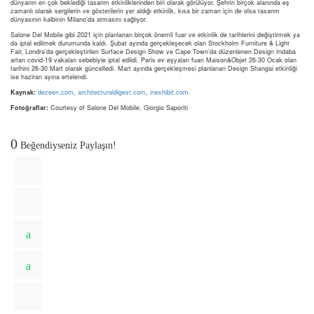
dünyanın en çok beklediği tasarım etkinliklerinden biri olarak görülüyor. Şehrin birçok alanında eş
zamanlı olarak sergilerin ve gösterilerin yer aldığı etkinlik, kısa bir zaman için de olsa tasarım
dünyasının kalbinin Milano’da atmasını sağlıyor.
Salone Del Mobile gibi 2021 için planlanan birçok önemli fuar ve etkinlik de tarihlerini değiştirmek ya
da iptal edilmek durumunda kaldı. Şubat ayında gerçekleşecek olan Stockholm Furniture & Light
Fair, Londra’da gerçekleştirilen Surface Design Show ve Cape Town’da düzenlenen Design Indaba
artan covid-19 vakaları sebebiyle iptal edildi. Paris ev eşyaları fuarı Maison&Objet 26-30 Ocak olan
tarihini 26-30 Mart olarak güncelledi. Mart ayında gerçekleşmesi planlanan Design Shangai etkinliği
ise haziran ayına ertelendi.
Kaynak:
dezeen.com
,
architecturaldigest.com
,
inexhibit.com
Fotoğraflar:
Courtesy of Salone Del Mobile, Giorgio Saporiti
0
Beğendiyseniz Paylaşın!