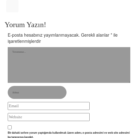
Yorum Yazın!
E-posta hesabınız yayımlanmayacak.
Gerekli alanlar
*
ile
işaretlenmişlerdir
Bir dahaki sefere yorum yaptığımda kullanılmak üzere adımı, e-posta adresimi ve web site adresimi
bu tarayıcıya kaydet.