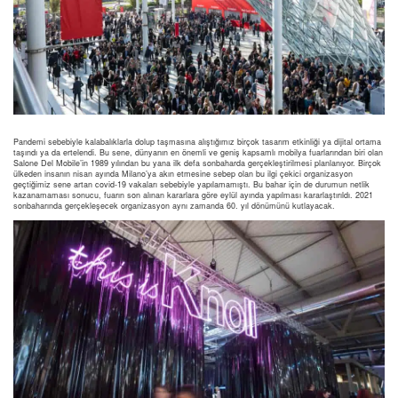
Pandemi sebebiyle kalabalıklarla dolup taşmasına alıştığımız birçok tasarım etkinliği ya dijital ortama
taşındı ya da ertelendi. Bu sene, dünyanın en önemli ve geniş kapsamlı mobilya fuarlarından biri olan
Salone Del Mobile’in 1989 yılından bu yana ilk defa sonbaharda gerçekleştirilmesi planlanıyor. Birçok
ülkeden insanın nisan ayında Milano’ya akın etmesine sebep olan bu ilgi çekici organizasyon
geçtiğimiz sene artan covid-19 vakaları sebebiyle yapılamamıştı. Bu bahar için de durumun netlik
kazanamaması sonucu, fuarın son alınan kararlara göre eylül ayında yapılması kararlaştırıldı. 2021
sonbaharında gerçekleşecek organizasyon aynı zamanda 60. yıl dönümünü kutlayacak.