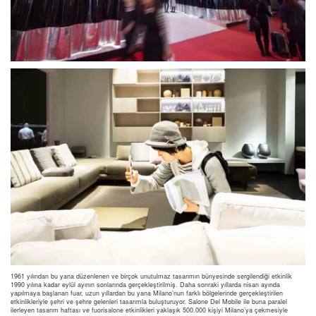
1961 yılından bu yana düzenlenen ve birçok unutulmaz tasarımın bünyesinde sergilendiği etkinlik
1990 yılına kadar eylül ayının sonlarında gerçekleştirilmiş. Daha sonraki yıllarda nisan ayında
yapılmaya başlanan fuar, uzun yıllardan bu yana Milano’nun farklı bölgelerinde gerçekleştirilen
etkinlikleriyle şehri ve şehre gelenleri tasarımla buluşturuyor. Salone Del Mobile ile buna paralel
ilerleyen tasarım haftası ve fuorisalone etkinlikleri yaklaşık 500.000 kişiyi Milano’ya çekmesiyle