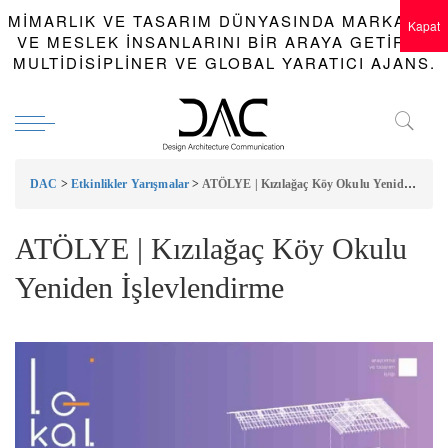
MIMARLIK VE TASARIM DÜNYASINDA MARKALAR
Kapat
VE MESLEK INSANLARINI BIR ARAYA GETIREN
MULTIDISIPLINER VE GLOBAL YARATICI AJANS.
DAC
>
Etkinlikler Yarışmalar
>
ATÖLYE | Kızılağaç Köy Okulu Yeniden İşlevlendirme
ATÖLYE | Kızılağaç Köy Okulu
Yeniden İşlevlendirme