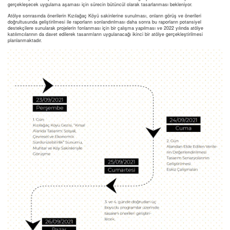
gerçekleşecek uygulama aşaması için sürecin bütüncül olarak tasarlanması bekleniyor.
Atölye sonrasında önerilerin Kızılağaç Köyü sakinlerine sunulması, onların görüş ve önerileri
doğrultusunda geliştirilmesi ile raporların sonlandırılması daha sonra bu raporların potansiyel
destekçilere sunularak projelerin fonlanması için bir çalışma yapılması ve 2022 yılında atölye
katılımcılarının da davet edilerek tasarımların uygulanacağı ikinci bir atölye gerçekleştirilmesi
planlanmaktadır.