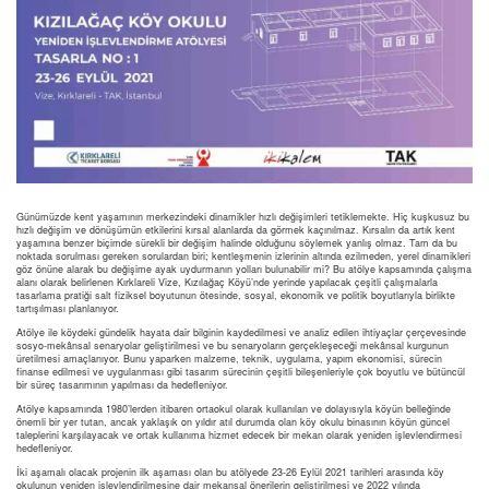
Günümüzde kent yaşamının merkezindeki dinamikler hızlı değişimleri tetiklemekte. Hiç kuşkusuz bu
hızlı değişim ve dönüşümün etkilerini kırsal alanlarda da görmek kaçınılmaz. Kırsalın da artık kent
yaşamına benzer biçimde sürekli bir değişim halinde olduğunu söylemek yanlış olmaz. Tam da bu
noktada sorulması gereken sorulardan biri; kentleşmenin izlerinin altında ezilmeden, yerel dinamikleri
göz önüne alarak bu değişime ayak uydurmanın yolları bulunabilir mi? Bu atölye kapsamında çalışma
alanı olarak belirlenen Kırklareli Vize, Kızılağaç Köyü’nde yerinde yapılacak çeşitli çalışmalarla
tasarlama pratiği salt fiziksel boyutunun ötesinde, sosyal, ekonomik ve politik boyutlarıyla birlikte
tartışılması planlanıyor.
Atölye ile köydeki gündelik hayata dair bilginin kaydedilmesi ve analiz edilen ihtiyaçlar çerçevesinde
sosyo-mekânsal senaryolar geliştirilmesi ve bu senaryoların gerçekleşeceği mekânsal kurgunun
üretilmesi amaçlanıyor. Bunu yaparken malzeme, teknik, uygulama, yapım ekonomisi, sürecin
finanse edilmesi ve uygulanması gibi tasarım sürecinin çeşitli bileşenleriyle çok boyutlu ve bütüncül
bir süreç tasarımının yapılması da hedefleniyor.
Atölye kapsamında 1980’lerden itibaren ortaokul olarak kullanılan ve dolayısıyla köyün belleğinde
önemli bir yer tutan, ancak yaklaşık on yıldır atıl durumda olan köy okulu binasının köyün güncel
taleplerini karşılayacak ve ortak kullanıma hizmet edecek bir mekan olarak yeniden işlevlendirmesi
hedefleniyor.
İki aşamalı olacak projenin ilk aşaması olan bu atölyede 23-26 Eylül 2021 tarihleri arasında köy
okulunun yeniden işlevlendirilmesine dair mekansal önerilerin geliştirilmesi ve 2022 yılında