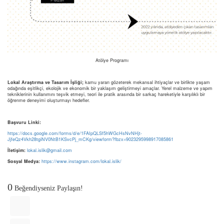
Atölye Programı
Lokal Araştırma ve Tasarım İşliği;
kamu yararı gözeterek mekansal ihtiyaçlar ve birlikte yaşam
odağında eşitlikçi, ekolojik ve ekonomik bir yaklaşım geliştirmeyi amaçlar. Yerel malzeme ve yapım
tekniklerinin kullanımını teşvik etmeyi, teori ile pratik arasında bir sarkaç hareketiyle karşılıklı bir
öğrenme deneyimi oluşturmayı hedefler.
Başvuru Linki:
https://docs.google.com/forms/d/e/1FAIpQLSf5hWGcHsNvNHjt-
JjfeQz4Vkh28tgiNV0NtB1KSvcPj_mCKg/viewform?fbzx=9023295998917085861
İletişim:
lokal.islik@gmail.com
Sosyal Medya:
https://www.instagram.com/lokal.islik/
0
Beğendiyseniz Paylaşın!