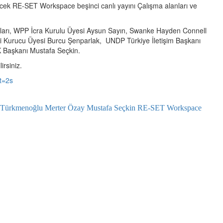
yecek RE-SET Workspace beşinci canlı yayını Çalışma alanları ve
ları, WPP İcra Kurulu Üyesi Aysun Sayın, Swanke Hayden Connell
 Kurucu Üyesi Burcu Şenparlak, UNDP Türkiye İletişim Başkanı
K Başkanı Mustafa Seçkin.
rsiniz.
t=2s
l Türkmenoğlu
Merter Özay
Mustafa Seçkin
RE-SET Workspace