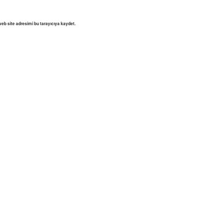
eb site adresimi bu tarayıcıya kaydet.