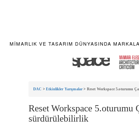
MIMARLIK VE TASARIM DÜNYASINDA MARKALAR
DAC
>
Etkinlikler Yarışmalar
>
Reset Workspace 5.oturumu Çalı
Reset Workspace 5.oturumu Ç
sürdürülebilirlik