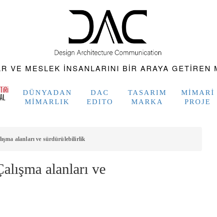
 VE MESLEK INSANLARINI BIR ARAYA GETIREN M
DÜNYADAN
DAC
TASARIM
MIMARI
MIMARLIK
EDITO
MARKA
PROJE
şma alanları ve sürdürülebilirlik
alışma alanları ve