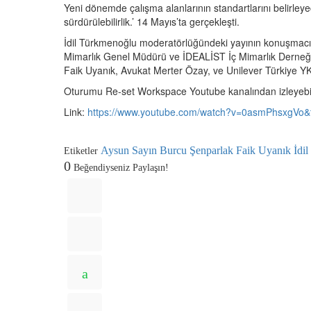
Yeni dönemde çalışma alanlarının standartlarını belirle
sürdürülebilirlik.’ 14 Mayıs’ta gerçekleşti.
İdil Türkmenoğlu moderatörlüğündeki yayının konuşmacı
Mimarlık Genel Müdürü ve İDEALİST İç Mimarlık Derneği
Faik Uyanık, Avukat Merter Özay, ve Unilever Türkiye Y
Oturumu Re-set Workspace Youtube kanalından izleyebili
Link:
https://www.youtube.com/watch?v=0asmPhsxgVo&
Aysun Sayın
Burcu Şenparlak
Faik Uyanık
İdi
Etiketler
0
Beğendiyseniz Paylaşın!