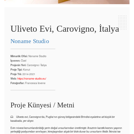
Uliveto Evi, Carovigno, İtalya
Noname Studio
Mimarlık Ofisi:
Noname Studio
İşveren:
Özel
Projenin Yeri:
Carovigno / İtalya
Proje Tipi:
Konut
Proje Yılı:
2014-2021
Web:
https://noname-studio.eu/
Fotoğraflar:
Francesca Iovene
Proje Künyesi / Metni
Uliveto evi, Carovigno'da, Puglia'nın güney bölgesindeki Brindisi eyaletine ait küçük bir
kasabada, yer alıyor.
Evin nüvesi konumlandırıldığı yerin doğal unsurlarından üretilmiştir. Arazinin karstik kısmını yapının
yerleştiği podyumdan sınırlayan, kireçtaşından alçak bir blok duvar bu unsurların ilkidir. İkincisi ise