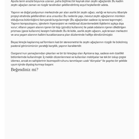
Apulia tarım arazisi boyunca uzanan, paha biçilmez bir kaynak olan zeytin ağaçlarıdır. Bu kadim
zeytin ağaçları zaman ve rüzgâr tarafından şekillendirilmiş soyut heykellerdir adeta.
Yapının ve doğal podyumun merkezinde yer alan asırlık bir zeytin ağacı, varlığı ve konumu itibariyle
projeyi etrafında şekillendiren ana unsurdur. Bu nedenle yapı, mevcut zeytin ağaçlarının mümkün
olduğunca bütünlüğünü koruyarak kurgulanmıştır (Bu ağaçlardan sadece üç tanesi taşınmıştır).
Yapının kompozisyonu, işlevlerin hiyerarşisini ve mekânsal düzenlemedeki ilişkilerini açıkça dışa
vurur; villanın yaşam alanını içeren bir küp (gündüz kullanımı) ile yatak odalarını içeren dikdörtgen
prizması (gece kullanımı) kesişim halindedir. Bu iki kütle, asırlık zeytin ağacını, açık terasın merkezini
ve ana yaşam alanının kalbini kucaklarcasına plan düzleminde hafifçe döndürülmüştür.
Beyaz kireçle kaplanmış saf formların katı bir stereometrisi ile zeytin ağaçlarının rüzgâr ile bükülmüş
pastoral görünümünün yarattığı karşıtlık, yapının karakteridir.
Gargano'nun yamaçlarından çıkarılan ve bir tür kireçtaşı olan Apricena taşı, sadece evin özellikli
bölümlerinde kullanılmıştır. İç mekân düzenlenmesi ve kullanılan mobilyalar ise tek bir üslup çizgisi
izlemez, ancak ev sahiplerinin kozmopolit ruhunu tanımlayan uzak "dünyalar" ile şaşırtıcı bir şekilde
uyum içinde diyalog kurmayı başarır.
Beğendiniz mi?