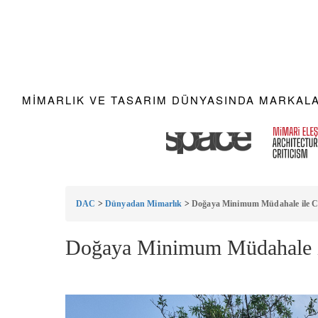
MIMARLIK VE TASARIM DÜNYASINDA MARKALAR
DAC
>
Dünyadan Mimarlık
>
Doğaya Minimum Müdahale ile C
Doğaya Minimum Müdahale il