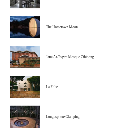
The Hometown Moon
Jami At-Taqwa Mosque Cibinong
La Folie
Longosphere Glamping