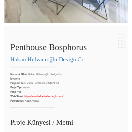
Penthouse Bosphorus
Hakan Helvacıoğlu Design Co.
Mimarlık Ofisi:
Hakan Helvacıoğlu Design Co.
İşveren:
Projenin Yeri:
Zorlu Residence / İSTANBUL
Proje Tipi:
Konut
Proje Yılı:
Web Sitesi:
https://www.hakanhelvacioglu.com/
Fotoğraflar:
Kadir Aşnaz
Proje Künyesi / Metni