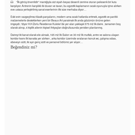
“İlk görüş önemlidir” mantığıyla sizi siyah-beyaz desenli zemine oturan pelesenk bir kutu
karşılıyor. Antrenin karşılıklı iki duvarı ve tavan, bu egzotik kaplamanın sıcak oyunuyla içine alırken
eve ustaca yerleştirilmiş sanat eserlerinin ilki size merhaba diyor…
Eski evin vazgeçilmez klasik parçalarını, modern ama sıcak hatlarda eritmek, egzotik ve parıltılı
malzemelerle desteklerken yeni bir Beaux Art yaratmak ilk anda gözümün önüne gelen
imgeydi..”diyor H.H Zorlu Residence Kuleler’de yer alan yaklaşık 575 m2 lik daire , tamamen boş
olarak alınıp, 4 kişilik ailenin kişisel ihtiyaçları doğrultusunda yeniden planlanmış.
Daireyi iki kanat olarak ele alırsak, 165 m2 lik Salon ve 30 m2 lik mutfak, antre ve salona ulaşan
koridor kısmı ilk kanatta yer alırken , arka koridor üzerinde sıralanan konuk wc, çalışma odası,
ebeveyn süiti, iki ayrı genç süiti ve personel bölümü yer alıyor…
Beğendiniz mi?