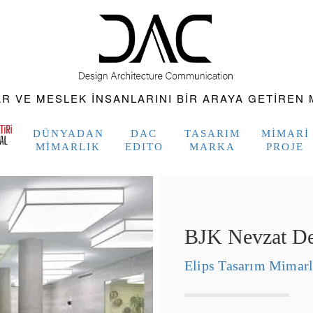
 VE MESLEK INSANLARINI BIR ARAYA GETIREN M
DÜNYADAN
DAC
TASARIM
MIMARI
MIMARLIK
EDITO
MARKA
PROJE
BJK Nevzat Dem
Elips Tasarım Mimarl