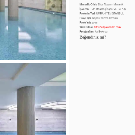
Mimarlık Ofisi:
Elips Tasarım Mimarlık
İşveren:
BJK Beşiktaş İnşaat ve Tic. A.Ş.
Projenin Yeri:
ÜMRANİYE / İSTANBUL
Proje Tipi:
Kapalı Yüzme Havuzu
Proje Yılı:
2016
Web Sitesi:
https://elipstasarim.com/
Fotoğraflar:
Ali Bekman
Beğendiniz mi?