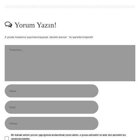
Yorum Yazın!
E-posta hesabınız yayımlanmayacak.
Gerekli alanlar
*
ile işaretlenmişlerdir
Bir dahaki sefere yorum yaptığımda kullanılmak üzere adımı, e-posta adresimi ve web site adresimi bu
tarayıcıya kaydet.