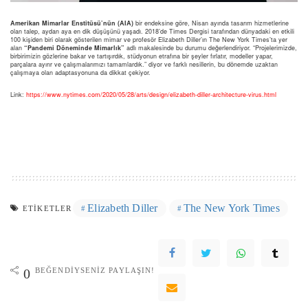
Amerikan Mimarlar Enstitüsü’nün (AIA)
bir endeksine göre, Nisan ayında tasarım hizmetlerine
olan talep, aydan aya en dik düşüşünü yaşadı. 2018’de Times Dergisi tarafından dünyadaki en etkili
100 kişiden biri olarak gösterilen mimar ve profesör Elizabeth Diller’ın The New York Times’ta yer
alan
“Pandemi Döneminde Mimarlık”
adlı makalesinde bu durumu değerlendiriyor. “Projelerimizde,
birbirimizin gözlerine bakar ve tartışırdık, stüdyonun etrafına bir şeyler fırlatır, modeller yapar,
parçalara ayırır ve çalışmalarımızı tamamlardık.” diyor ve farklı nesillerin, bu dönemde uzaktan
çalışmaya olan adaptasyonuna da dikkat çekiyor.
Link:
https://www.nytimes.com/2020/05/28/arts/design/elizabeth-diller-architecture-virus.html
Elizabeth Diller
The New York Times
ETIKETLER
BEĞENDIYSENIZ PAYLAŞIN!
0