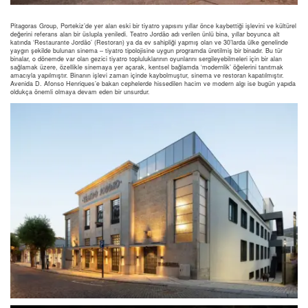
Pitagoras Group, Portekiz’de yer alan eski bir tiyatro yapısını yıllar önce kaybettiği işlevini ve kültürel
değerini referans alan bir üslupla yeniledi. Teatro Jordão adı verilen ünlü bina, yıllar boyunca alt
katında ‘Restaurante Jordão’ (Restoran) ya da ev sahipliği yapmış olan ve 30’larda ülke genelinde
yaygın şekilde bulunan sinema – tiyatro tipolojisine uygun programda üretilmiş bir binadır. Bu tür
binalar, o dönemde var olan gezici tiyatro topluluklarının oyunlarını sergileyebilmeleri için bir alan
sağlamak üzere, özellikle sinemaya yer açarak, kentsel bağlamda ‘modernlik’ öğelerini tanıtmak
amacıyla yapılmıştır.
Binanın işlevi zaman içinde kaybolmuştur, sinema ve restoran kapatılmıştır.
Avenida D. Afonso Henriques’e bakan cephelerde hissedilen hacim ve modern algı ise bugün yapıda
oldukça önemli olmaya devam eden bir unsurdur.