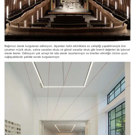
Bağımsız olarak kurgulanan oditoryum, dışarıdan farklı etkinliklere ev sahipliği yapabilmesiyle öne
çıkarken müzik okulu, sahne sanatları okulu ve görsel sanatlar okulu gibi önemli değerleri de işlevsel
olarak besler. Oditoryum çok amaçlı bir oda olarak tasarlanmıştır ve önerilen etkinliğin türüne uyum
sağlayabilecek şekilde esnek kurgulanmıştır.