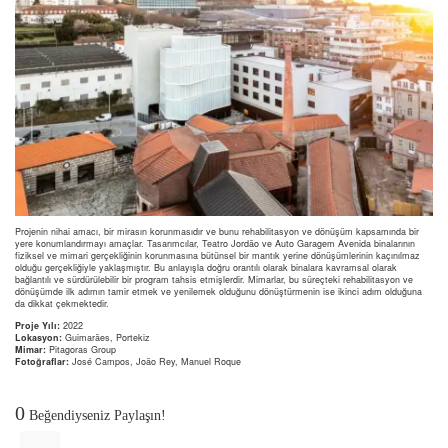
Projenin nihai amacı, bir mirasın korunmasıdır ve bunu rehabilitasyon ve dönüşüm kapsamında bir
yere konumlandırmayı amaçlar. Tasarımcılar, Teatro Jordão ve Auto Garagem Avenida binalarının
fiziksel ve mimari gerçekliğinin korunmasına bütünsel bir mantık yerine dönüşümlerinin kaçınılmaz
olduğu gerçekliğiyle yaklaşmıştır. Bu anlayışla doğru orantılı olarak binalara kavramsal olarak
bağlantılı ve sürdürülebilir bir program tahsis etmişlerdir. Mimarlar, bu süreçteki rehabilitasyon ve
dönüşümde ilk adımın tamir etmek ve yenilemek olduğunu dönüştürmenin ise ikinci adım olduğuna
da dikkat çekmektedir.
Proje Yılı:
2022
Lokasyon:
Guimarães, Portekiz
Mimar:
Pitagoras Group
Fotoğraflar:
José Campos
,
João Rey
,
Manuel Roque
0
Beğendiyseniz Paylaşın!