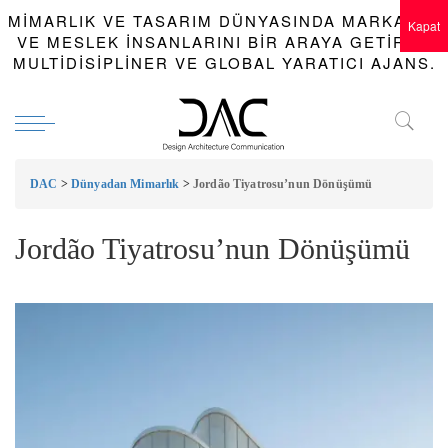
MIMARLIK VE TASARIM DÜNYASINDA MARKALAR
Kapat
VE MESLEK INSANLARINI BIR ARAYA GETIREN
MULTIDISIPLINER VE GLOBAL YARATICI AJANS.
DAC
>
Dünyadan Mimarlık
>
Jordão Tiyatrosu’nun Dönüşümü
Jordão Tiyatrosu’nun Dönüşümü