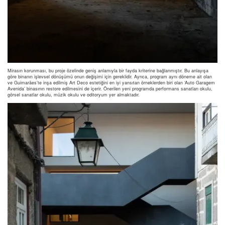
Mirasın korunması, bu proje özelinde geniş anlamıyla bir fayda kriterine bağlanmıştır. Bu anlayışa
göre binanın işlevsel dönüşümü onun değişimi için gereklidir. Ayrıca, program aynı döneme ait olan
ve Guimarães’te inşa edilmiş Art Deco estetiğini en iyi yansıtan örneklerden biri olan ‘Auto Garagem
Avenida’ binasının restore edilmesini de içerir. Önerilen yeni programda performans sanatları okulu,
görsel sanatlar okulu, müzik okulu ve oditoryum yer almaktadır.