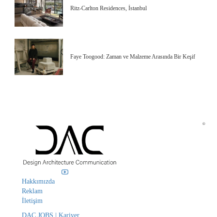
Ritz-Carlton Residences, İstanbul
Faye Toogood: Zaman ve Malzeme Arasında Bir Keşif
©
Hakkımızda
Reklam
İletişim
DAC JOBS | Kariyer