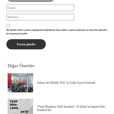
Bir dahaki sefere yorum yaptığımda kullanılmak üzere adımı, e-posta adresimi ve web site adresimi
bu tarayıcıya kaydet.
Diğer Öneriler
Salone del Mobile 2021’in Eylül Ayına Ertelendi
“Pasif Binaların Aktif İnsanları” 18 Şubat’ta Impact Hub
İstanbul’da!