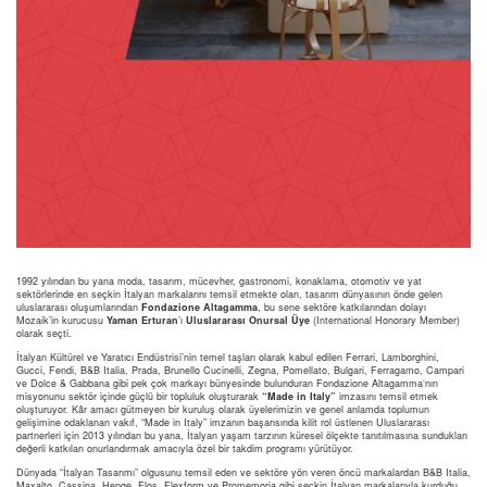
1992 yılından bu yana moda, tasarım, mücevher, gastronomi, konaklama, otomotiv ve yat
sektörlerinde en seçkin İtalyan markalarını temsil etmekte olan, tasarım dünyasının önde gelen
uluslararası oluşumlarından
Fondazione Altagamma
, bu sene sektöre katkılarından dolayı
Mozaik’in kurucusu
Yaman Erturan
’ı
Uluslararası Onursal Üye
(International Honorary Member)
olarak seçti.
İtalyan Kültürel ve Yaratıcı Endüstrisi’nin temel taşları olarak kabul edilen Ferrari, Lamborghini,
Gucci, Fendi, B&B Italia, Prada, Brunello Cucinelli, Zegna, Pomellato, Bulgari, Ferragamo, Campari
ve Dolce & Gabbana gibi pek çok markayı bünyesinde bulunduran Fondazione Altagamma‘nın
misyonunu sektör içinde güçlü bir topluluk oluşturarak
“Made in Italy”
imzasını temsil etmek
oluşturuyor. Kâr amacı gütmeyen bir kuruluş olarak üyelerimizin ve genel anlamda toplumun
gelişimine odaklanan vakıf, “Made in Italy” imzanın başarısında kilit rol üstlenen Uluslararası
partnerleri için 2013 yılından bu yana, İtalyan yaşam tarzının küresel ölçekte tanıtılmasına sundukları
değerli katkıları onurlandırmak amacıyla özel bir takdim programı yürütüyor.
Dünyada “İtalyan Tasarımı” olgusunu temsil eden ve sektöre yön veren öncü markalardan B&B Italia,
Maxalto, Cassina, Henge, Flos, Flexform ve Promemoria gibi seçkin İtalyan markalarıyla kurduğu