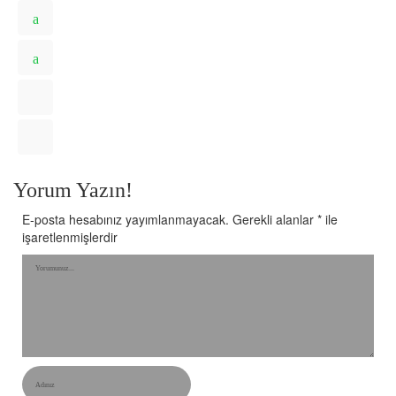
Yorum Yazın!
E-posta hesabınız yayımlanmayacak.
Gerekli alanlar
*
ile
işaretlenmişlerdir