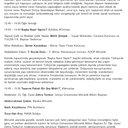
engelliler için kapsayıcı yaklaşımı ile artık bölgenin kalbi niteliğinde. Yaşanan deprem felaketinden
sonra sayısı binlere varan Hataylıya sapasağlam ayakta kalarak geçici barınma alanı olarak da
hizmet veren Reyhanlı Dünya Vatandaşları Merkezi, umut için, barış için, toplumsal refah ve esenlik
için mimarın ve mimarlığın üstlenebileceği rolün simgeleştiği çok önemli bir örnek olarak konferans
kapsamında yerini alıyor.
12:45 – 14:00 Öğle Yemeği
14:00 – 14:45
Başka Nasıl Yapılır?
#Utilitas #Firmitas
Yapısal Çelik ve Modüler Çelik Yapılar,
Melih Şimşek
– İnşaat Mühendisi, Consera Kurucusu ve
TUCSA Y.K. Başkan Yardımcısı
Milas Belediyesi,
Serter Karataban
– Mimar, Team Fores Kurucusu
Seddülbahir Kalesi,
Y. Burak Dolu
– Y. Mimar, Restorasyon Uzmanı, KOOP Mimarlık
Etkinlik kapsamında gerçekleşecek “Başka Nasıl Yapılır?” başlıklı bölümde, ortak noktaları Türkiye’de
maliyet, kültür, siyaset ve benzeri birçok sebepten kabul görmeyen betonarme dışı yapım
sistemleriyle veya betonarmenin Türkiye’de yapılagelen iptidai şeklinin dışında yöntemlerle inşa
edilmiş veya önerilmiş olan projelerin hikayelerine yer verilecek. Dolayısıyla konuşmacıların
sunumlarında yapı sektörünün ülkemizdeki tek boyutluluğu, sistemlerin kısırlığı, standartların
düşüklüğü veya yok olması, malzeme firmalarında inovasyon, Ar-Ge’ye yeterince kaynak
ayrılmaması gibi başlıklara, işverenle, müteahhit ve alt yüklenicilerle, tedarikçilerle ve onay mercileri
ile ilişkiler üzerinden değinmesi bekleniyor.
14:45 – 15:30
Tasarım Pahalı Bir Şey Midir?
*
#Venustas
Moderatör: Dr. Öğr. Üyesi
Zehra Tonbul
, İstinye Üniversitesi Mimarlık Bölüm Başkanı
Abdurrahman Çekim
, Baraka Mimarlık
Salih Küçüktuna
, PIN Architects
Tuna Han Koç
, RASA Stüdyo
Mimarlık alanında güzellik, estetik kavramı çok farklı yaklaşımları olan Türkiye mimarlığının farklı,
genç ve üretken aktörlerinin katılımı ile İstinye Üniversitesi Mimarlık Bölüm Başkanı Dr. Öğr. Üyesi
Zehra Tonbul’un moderasyonunda tartışılıyor. Bağlamın ürettiği estetik, dönüştürmenin estetiği,