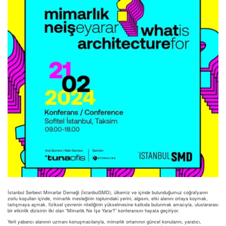
İstanbul Serbest Mimarlar Derneği (İstanbulSMD), ülkemiz ve içinde bulunduğumuz coğrafyanın
zorlu koşulları içinde, mimarlık mesleğinin toplumdaki yerini, algısını, etki alanını ortaya koymak,
tartışmaya açmak, fiziksel çevrenin niteliğinin yükselmesine katkıda bulunmak amacıyla, uluslararası
bir etkinlik dizisinin ilki olan “Mimarlık Ne İşe Yarar?” konferansını hayata geçiriyor.
Yerli yabancı alanının uzmanı konuşmacılarıyla, mimarlık ortamının güncel konularını, yaratıcı,