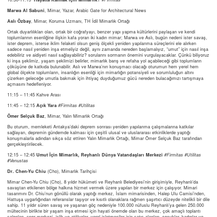
Marwa Al Sabuni
, Mimar, Yazar, Arabic Gate for Architectural News
Aslı Özbay
, Mimar, Koruma Uzmanı, TH İdil Mimarlık Ortağı
Ortak duyarlılıkları olan, ortak bir coğrafyayı, benzer yapı yapma kültürlerini paylaşan ve kendi
toplumlarının esenliğine ilişkin kafa yoran iki kadın mimar; Marwa ve Aslı, bugün nedeni ister savaş,
ister deprem, isterse iklim felaketi olsun geniş ölçekli yeniden yapılanma süreçlerini ele alırken
sadece nasıl yeniden inşa etmeliyiz değil, aynı zamanda nereden başlamalıyız, “umut” için nasıl inşa
edebiliriz ve aidiyeti nasıl sağlayabiliriz? sorularını sormanın önemini vurgulayacaklar. Çünkü biliyoruz
ki inşa şeklimiz, yaşam şeklimizi belirler, mimarlık barış ve refaha yol açabileceği gibi toplumların
çöküşüne de katkıda bulunabilir. Aslı ve Marwa’nın konuşmacı olacağı oturumun hem yerel hem
global ölçekte toplumların, insanlığın esenliği için mimarlığın potansiyeli ve sorumluluğun altını
çizerken geleceğe umutla bakmak için ihtiyaç duyduğumuz gücü nereden bulacağımızı tartışmaya
açmasını hedefleniyor.
11:15 – 11:45 Kahve Arası
11:45 – 12:15
Açık Yara
#Firmitas #Utilitas
Ömer Selçuk Baz
, Mimar, Yalın Mimarlık Ortağı
Bu oturum, memleketi Antakya’daki deprem sonrası yeniden yapılanma çalışmalarına katkılar
sağlayan, depremin gündemde kalması için çeşitli ulusal ve uluslararası etkinliklerde yaptığı
konuşmalarla adından sıkça söz ettiren Yalın Mimarlık Ortağı, Mimar Ömer Selçuk Baz tarafından
gerçekleştirilecek.
12:15 – 12:45
Umut İçin Mimarlık, Reyhanlı Dünya Vatandaşları Merkezi
#Firmitas #Utilitas
#Venustas
Dr. Chen-Yu Chiu
(Cho), Mimarlık Tarihçisi
Mimar Chen-Yu Chiu (Cho), 8 yıldır hükümeti ve Reyhanlı Belediyesi’nin girişimiyle, Reyhanlı’da
savaştan etkilenen bölge halkına hizmet vermek üzere yapılan bir merkez için çalışıyor. Mimari
tasarımını Dr. Chiu’nun gönüllü olarak yaptığı merkez, İslam mimarisinden, Halep Ulu Camisi’nden,
Hattuşa uygarlığından referanslar taşıyor ve kısıtlı olanaklara rağmen şaşırtıcı düzeyde nitelikli bir dile
sahip. 11 yıldır süren savaş ve yaşanan göç nedeniyle 100.000 nüfuslu Reyhanlı’ya gelen 250.000
mültecinin birlikte bir yaşam inşa etmesi için hayati önemde olan bu merkez, çok amaçlı toplantı
salonları, spor merkezi, işlik ve atölyeler, yerel işletmeciler için satış alanları, çocuklar, kadınlar ve