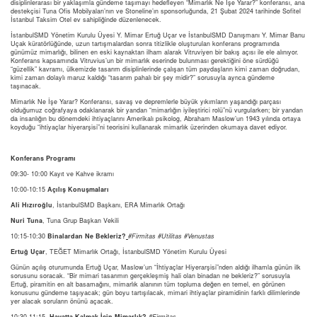
disiplinlerarası bir yaklaşımla gündeme taşımayı hedefleyen “Mimarlık Ne İşe Yarar?” konferansı, ana
destekçisi Tuna Ofis Mobilyaları’nın ve Stoneline’ın sponsorluğunda, 21 Şubat 2024 tarihinde Sofitel
İstanbul Taksim Otel ev sahipliğinde düzenlenecek.
İstanbulSMD Yönetim Kurulu Üyesi Y. Mimar Ertuğ Uçar ve İstanbulSMD Danışmanı Y. Mimar Banu
Uçak küratörlüğünde, uzun tartışmalardan sonra titizlikle oluşturulan konferans programında
günümüz mimarlığı, bilinen en eski kaynaktan ilham alarak Vitruviyen bir bakış açısı ile ele alınıyor.
Konferans kapsamında Vitruvius’un bir mimarlık eserinde bulunması gerektiğini öne sürdüğü
“güzellik” kavramı, ülkemizde tasarım disiplinlerinde çalışan tüm paydaşların kimi zaman doğrudan,
kimi zaman dolaylı maruz kaldığı “tasarım pahalı bir şey midir?” sorusuyla ayrıca gündeme
taşınacak.
Mimarlık Ne İşe Yarar? Konferansı, savaş ve depremlerle büyük yıkımların yaşandığı parçası
olduğumuz coğrafyaya odaklanarak bir yandan “mimarlığın iyileştirici rolü”nü vurgularken; bir yandan
da insanlığın bu dönemdeki ihtiyaçlarını Amerikalı psikolog, Abraham Maslow’un 1943 yılında ortaya
koyduğu “ihtiyaçlar hiyerarşisi”ni teorisini kullanarak mimarlık üzerinden okumaya davet ediyor.
Konferans Programı
09:30- 10:00 Kayıt ve Kahve ikramı
10:00-10:15
Açılış Konuşmaları
Ali Hızıroğlu
, İstanbulSMD Başkanı, ERA Mimarlık Ortağı
Nuri Tuna
, Tuna Grup Başkan Vekili
10:15-10:30
Binalardan Ne Bekleriz?
#Firmitas #Utilitas #Venustas
Ertuğ Uçar
, TEĞET Mimarlık Ortağı, İstanbulSMD Yönetim Kurulu Üyesi
Günün açılış oturumunda Ertuğ Uçar, Maslow’un “İhtiyaçlar Hiyerarşisi”nden aldığı ilhamla günün ilk
sorusunu soracak. “Bir mimari tasarımın gerçekleşmiş hali olan binadan ne bekleriz?” sorusuyla
Ertuğ, piramitin en alt basamağını, mimarlık alanının tüm topluma değen en temel, en görünen
konusunu gündeme taşıyacak; gün boyu tartışılacak, mimari ihtiyaçlar piramidinin farklı dilimlerinde
yer alacak soruların önünü açacak.
10:30-11:15
Hayatta Kalmak İçin Mimarlık?
#Firmitas