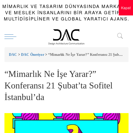
MIMARLIK VE TASARIM DÜNYASINDA MARKALAR
Kapat
VE MESLEK INSANLARINI BIR ARAYA GETIREN
MULTIDISIPLINER VE GLOBAL YARATICI AJANS.
DAC
>
DAC Öneriyor
>
“Mimarlık Ne İşe Yarar?” Konferansı 21 Şubat’ta Sofitel İstanbul’da
“Mimarlık Ne İşe Yarar?”
Konferansı 21 Şubat’ta Sofitel
İstanbul’da