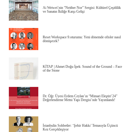
Ai Weiwei’nin “Neither Nor” Sergisi: Kültürel Çeşitlilik
ve Sanatın İkiliğe Karşı Gelişi
Reset Workspace 9.oturumu: Yeni dönemde ofisler nasıl
dönüşecek?
KİTAP | Ahmet Doğu İpek: Sound of the Ground – Face
of the Stone
Dr. Öğr. Üyesi Erdem Ceylan’ın “Mimari Eleştiri’24”
Değerlendirme Metni Yapı Dergisi’nde Yayımlandı!
İstanbulin Sohbetler: ‘Şehir Hakkı’ Temasıyla Üçüncü
Kez Gerçekleşiyor