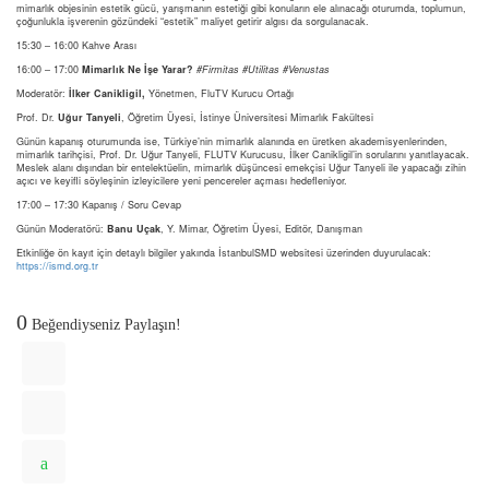
mimarlık objesinin estetik gücü, yarışmanın estetiği gibi konuların ele alınacağı oturumda, toplumun,
çoğunlukla işverenin gözündeki “estetik” maliyet getirir algısı da sorgulanacak.
15:30 – 16:00 Kahve Arası
16:00 – 17:00
Mimarlık Ne İşe Yarar?
#Firmitas #Utilitas #Venustas
Moderatör:
İlker Canikligil,
Yönetmen, FluTV Kurucu Ortağı
Prof. Dr.
Uğur Tanyeli
, Öğretim Üyesi, İstinye Üniversitesi Mimarlık Fakültesi
Günün kapanış oturumunda ise, Türkiye’nin mimarlık alanında en üretken akademisyenlerinden,
mimarlık tarihçisi, Prof. Dr. Uğur Tanyeli, FLUTV Kurucusu, İlker Canikligil’in sorularını yanıtlayacak.
Meslek alanı dışından bir entelektüelin, mimarlık düşüncesi emekçisi Uğur Tanyeli ile yapacağı zihin
açıcı ve keyifli söyleşinin izleyicilere yeni pencereler açması hedefleniyor.
17:00 – 17:30 Kapanış / Soru Cevap
Günün Moderatörü:
Banu Uçak
, Y. Mimar, Öğretim Üyesi, Editör, Danışman
Etkinliğe ön kayıt için detaylı bilgiler yakında İstanbulSMD websitesi üzerinden duyurulacak:
https://ismd.org.tr
0
Beğendiyseniz Paylaşın!