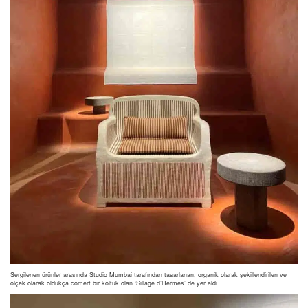
Sergilenen ürünler arasında Studio Mumbai tarafından tasarlanan, organik olarak şekillendirilen ve
ölçek olarak oldukça cömert bir koltuk olan ‘Sillage d’Hermès’ de yer aldı.