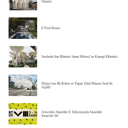
Önerisi
E Pool House
Snohetta’dan Blanton Sanat Müzesi’ne Kanopi Eklentisi
Dünya’nın İlk Robot ve Yapay Zekâ Müzesi Seul’de
Açıldı!
Artweeks Akaretler 8. Edisyonuyla Akaretler
Sıraevler’de!