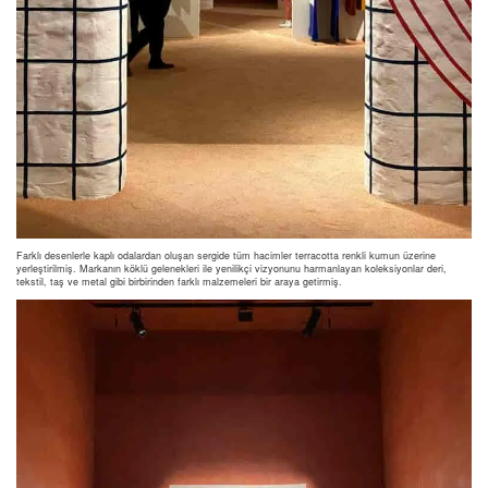
Farklı desenlerle kaplı odalardan oluşan sergide tüm hacimler terracotta renkli kumun üzerine
yerleştirilmiş. Markanın köklü gelenekleri ile yenilikçi vizyonunu harmanlayan koleksiyonlar deri,
tekstil, taş ve metal gibi birbirinden farklı malzemeleri bir araya getirmiş.