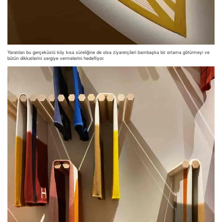
Yaratılan bu gerçeküstü köy kısa süreliğine de olsa ziyaretçileri bambaşka bir ortama götürmeyi ve
bütün dikkatlerini sergiye vermelerini hedefliyor.