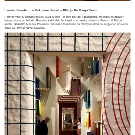
Herm
ès Desenlerin ve Dokuların Başrolde Olduğu Bir Dünya Yarattı
Hermès yeni ev koleksiyonlarını 2021 Milano Tasarım Haftası kapsamında, etkinliğin en popüler
lokasyonlarından birinde, Brera’nın kalbindeki bir kapalı spor merkezi olan La Pelota Jai Alai’de
sundu. Charlotte Macaux Perelman tarafından tasarlanan bu etkileyici ortamda sergilenen ürünlerin
algısı da farklı bir boyut kazandı.