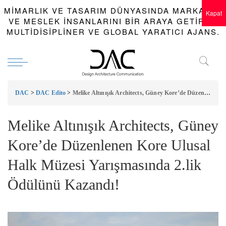
MIMARLIK VE TASARIM DÜNYASINDA MARKALAR
Kapat
VE MESLEK INSANLARINI BIR ARAYA GETIREN
MULTIDISIPLINER VE GLOBAL YARATICI AJANS.
DAC
>
DAC Edito
>
Melike Altınışık Architects, Güney Kore’de Düzenlenen Kore Ulusal Halk Müzesi Yarışmasında 2.lik Ödülünü Kazandı!
Melike Altınışık Architects, Güney
Kore’de Düzenlenen Kore Ulusal
Halk Müzesi Yarışmasında 2.lik
Ödülünü Kazandı!