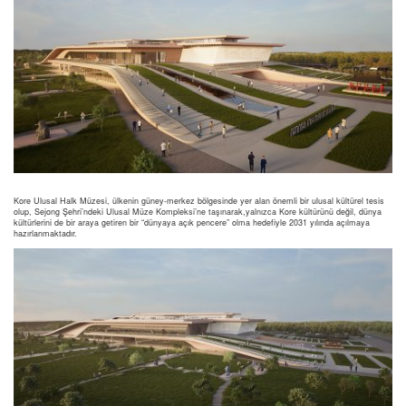
Kore Ulusal Halk Müzesi, ülkenin güney-merkez bölgesinde yer alan önemli bir ulusal kültürel tesis
olup, Sejong Şehri’ndeki Ulusal Müze Kompleksi’ne taşınarak,yalnızca Kore kültürünü değil, dünya
kültürlerini de bir araya getiren bir “dünyaya açık pencere” olma hedefiyle 2031 yılında açılmaya
hazırlanmaktadır.