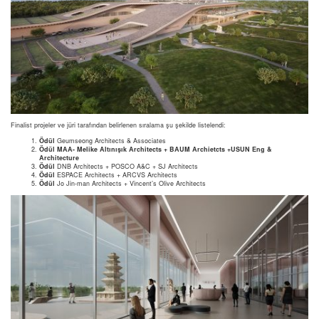
Finalist projeler ve jüri tarafından belirlenen sıralama şu şekilde listelendi:
Ödül
Geumseong Architects & Associates
Ödül MAA- Melike Altınışık Architects + BAUM Archietcts +USUN Eng &
Architecture
Ödül
DNB Architects + POSCO A&C + SJ Architects
Ödül
ESPACE Architects + ARCVS Architects
Ödül
Jo Jin-man Architects + Vincent’s Olive Architects