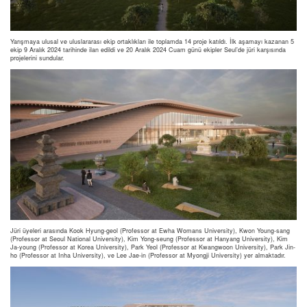
Yarışmaya ulusal ve uluslararası ekip ortaklıkları ile toplamda 14 proje katıldı. İlk aşamayı kazanan 5
ekip 9 Aralık 2024 tarihinde ilan edildi ve 20 Aralık 2024 Cuam günü ekipler Seul’de jüri karşısında
projelerini sundular.
Jüri üyeleri arasında Kook Hyung-geol (Professor at Ewha Womans University), Kwon Young-sang
(Professor at Seoul National University), Kim Yong-seung (Professor at Hanyang University), Kim
Ja-young (Professor at Korea University), Park Yeol (Professor at Kwangwoon University), Park Jin-
ho (Professor at Inha University), ve Lee Jae-in (Professor at Myongji University) yer almaktadır.