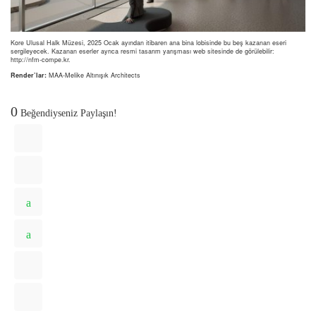
Kore Ulusal Halk Müzesi, 2025 Ocak ayından itibaren ana bina lobisinde bu beş kazanan eseri
sergileyecek. Kazanan eserler ayrıca resmi tasarım yarışması web sitesinde de görülebilir:
http://nfm-compe.kr.
Render’lar:
MAA-Melike Altınışık Architects
0
Beğendiyseniz Paylaşın!