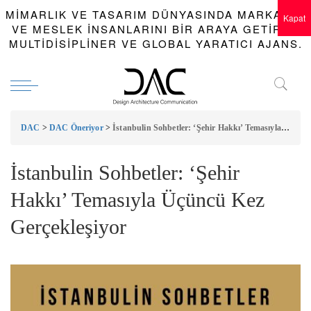
MIMARLIK VE TASARIM DÜNYASINDA MARKALAR
Kapat
VE MESLEK INSANLARINI BIR ARAYA GETIREN
MULTIDISIPLINER VE GLOBAL YARATICI AJANS.
DAC
>
DAC Öneriyor
>
İstanbulin Sohbetler: ‘Şehir Hakkı’ Temasıyla Üçüncü Kez Gerçekleşiyor
İstanbulin Sohbetler: ‘Şehir
Hakkı’ Temasıyla Üçüncü Kez
Gerçekleşiyor