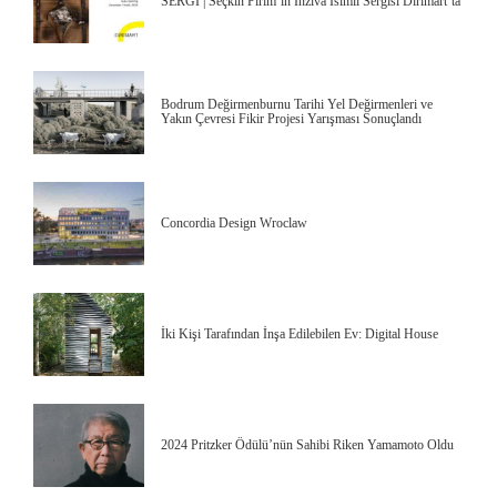
SERGİ | Seçkin Pirim’in İnziva İsimli Sergisi Dirimart’ta
Bodrum Değirmenburnu Tarihi Yel Değirmenleri ve
Yakın Çevresi Fikir Projesi Yarışması Sonuçlandı
Concordia Design Wroclaw
İki Kişi Tarafından İnşa Edilebilen Ev: Digital House
2024 Pritzker Ödülü’nün Sahibi Riken Yamamoto Oldu