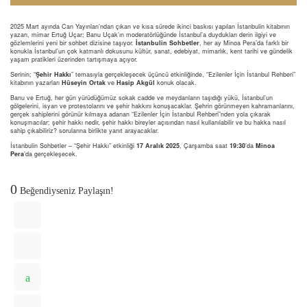
2025 Mart ayında Can Yayınları’ndan çıkan ve kısa sürede ikinci baskısı yapılan İstanbulin kitabının
yazarı, mimar Ertuğ Uçar; Banu Uçak’ın moderatörlüğünde İstanbul’a duydukları derin ilgiyi ve
gözlemlerini yeni bir sohbet dizisine taşıyor.
İstanbulin Sohbetler
, her ay Minoa Pera’da farklı bir
konukla İstanbul’un çok katmanlı dokusunu kültür, sanat, edebiyat, mimarlık, kent tarihi ve gündelik
yaşam pratikleri üzerinden tartışmaya açıyor.
Serinin; “
Şehir Hakkı
” temasıyla gerçekleşecek üçüncü etkinliğinde, “Ezilenler İçin İstanbul Rehberi”
kitabının yazarları
Hüseyin Ortak
ve
Hasip Akgül
konuk olacak.
Banu ve Ertuğ, her gün yürüdüğümüz sokak cadde ve meydanların taşıdığı yükü, İstanbul’un
gölgelerini, isyan ve protestolarını ve şehir hakkını konuşacaklar. Şehrin görünmeyen kahramanlarını,
gerçek sahiplerini görünür kılmaya adanan “Ezilenler İçin İstanbul Rehberi”nden yola çıkarak
konuşmacılar; şehir hakkı nedir, şehir hakkı bireyler açısından nasıl kullanılabilir ve bu hakka nasıl
sahip çıkabiliriz? sorularına birlikte yanıt arayacaklar.
İstanbulin Sohbetler – “Şehir Hakkı” etkinliği
17 Aralık 2025
, Çarşamba saat
19:30
’da
Minoa
Pera
’da gerçekleşecek.
0
Beğendiyseniz Paylaşın!