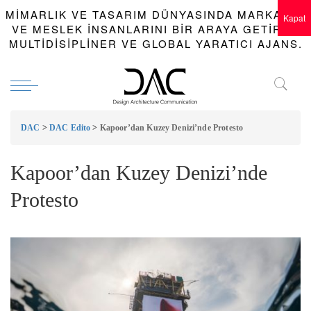
MIMARLIK VE TASARIM DÜNYASINDA MARKALAR
Kapat
VE MESLEK INSANLARINI BIR ARAYA GETIREN
MULTIDISIPLINER VE GLOBAL YARATICI AJANS.
DAC
>
DAC Edito
>
Kapoor’dan Kuzey Denizi’nde Protesto
Kapoor’dan Kuzey Denizi’nde
Protesto