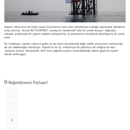
Kapoor, daha önce de kültür-sanat kurumlarının fosil yakıt şirketleriyle kurduğu sponsorluk ilişkilerine
karşı çıkmıştı. Ancak
BUTCHERED
, sanatçının kariyerinde farklı bir yerde duruyor: doğrudan
sahada, endüstriyel bir yapının kalbine yerleştirilmiş ve protestonun kendisiyle bütünleşmiş bir sanat
eseri.
Bu müdahale, sanatın yalnızca galeri ya da müze duvarlarında değil, politik çatışmanın merkezinde
de var olabileceğini hatırlatıyor. Kapoor’un bu işi, endüstriyel bir platformu bir anlığına da olsa
“protesto anıtına” dönüştürdü; iklim krizi çağında sanatın üstlenebileceği rollerin güçlü bir işareti
olarak tarihe geçti.
0
Beğendiyseniz Paylaşın!