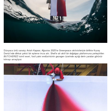
Dünyaca ünlü sanatçı Anish Kapoor, Ağustos 2025’te Greenpeace aktivistleriyle birlikte Kuzey
Denizi’nde dikkat çekici bir eyleme imza attı. Shell’e ait aktif bir doğalgaz platformuna yerleştirilen
BUTCHERED
isimli eseri, fosil yakıt endüstrisinin gezegen üzerinde açtığı derin yaraları görünür
kılmayı amaçlıyor.