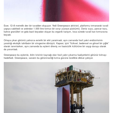
Eser, 12×8 metrelik dev bir tuvalden oluşuyor. Yedi Greenpeace aktivisti, platformu tırmanarak tuvali
yapıya sabitledi ve ardından 1.000 litre kırmızı bir sıvıyı yüzeye püskürttü. Deniz suyu, pancar tozu,
kahve granülleri ve gıda bazlı boyadan oluşan bu organik karışım, kısa sürede tuvali kan kırmızısına
boyadı.
Ortaya çıkan görüntü yalnızca estetik bir etki yaratmadı; aynı zamanda fosil yakıt endüstrisinin
yarattığı ekolojik tahribatın bir simgesine dönüştü. Kapoor, işini “fiziksel, bedensel ve görsel bir çığlık”
olarak tanımlarken, aynı zamanda bu eylemi direniş ve itaatsizlik kültürüne bir saygı duruşu olarak
da yorumladı.
Greenpeace bu eylemle, iklim krizinin kaynağı olan fosil yakıt çıkarma faaliyetlerini görünür kılmayı
hedefledi. Greenpeace, sanatın bu görünmezliği kırma gücüne özellikle dikkat çekiyor.