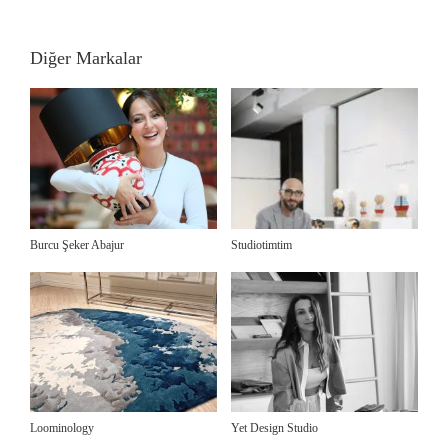
Diğer Markalar
Burcu Şeker Abajur
Studiotimtim
Loominology
Yet Design Studio