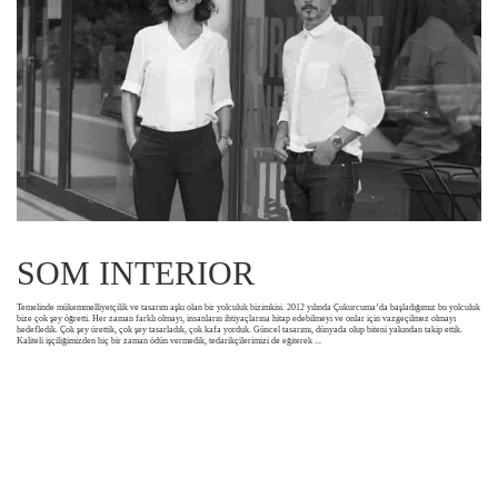
SOM INTERIOR
Temelinde mükemmelliyetçilik ve tasarım aşkı olan bir yolculuk bizimkisi. 2012 yılında Çukurcuma’da başladığımız bu yolculuk
bize çok şey öğretti. Her zaman farklı olmayı, insanların ihtiyaçlarına hitap edebilmeyi ve onlar için vazgeçilmez olmayı
hedefledik. Çok şey ürettik, çok şey tasarladık, çok kafa yorduk. Güncel tasarımı, dünyada olup biteni yakından takip ettik.
Kaliteli işçiliğimizden hiç bir zaman ödün vermedik, tedarikçilerimizi de eğiterek
...