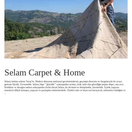
Selam Carpet & Home
Selam; kelime anlamı "barış"tır. Modern dünyanın mekansal gereksinimlerini, geçmişin deneyim ve duygularıyla bir araya
getirme fikridir. Evrenseldir. Selam; klişe ""güzellik"" anlayışından uzakta, özde saklı olan güzelliğin peşine düşer, onu arar.
Kimliksiz ve durağan mekan anlayışından farklı olarak Selam, bir devinim ve dönüşümdür, hareketidir. İçinde yaşayan
insanların diliyle konuşan, yaşayan ve paylaşılan mekanlardadır. Özdeki ruhu ve heyecanı koruyarak, mekanlara kimliğini ve
...