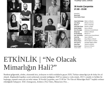
ETKİNLİK | “Ne Olacak
Mimarlığın Hali?”
Pandemi gölgesinde, afetler, ekonomik kriz, izolasyon ve türlü zorluklarla geçen 2020, Türkiye mimarlığı için de kolay bir yıl
olmadı. Alışılmadık koşullara ayak uydurmak zorunda kaldığımız 2020’ye mimarca veda etmek, 2021’e umutlu ve birlikte bir
başlangıç yapmak amacıyla on sekiz mimar 30 Aralık Çarşamba, saat 21.00’de “Ne Olacak Mimarlığın Hali?” başlıklı webinar
etkinliğinde buluşuyor. DAC (Instagram), Arkitera (You Tube), Mimarizm (You
...