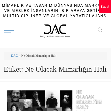
MIMARLIK VE TASARIM DÜNYASINDA MARKALAR
Kapat
VE MESLEK INSANLARINI BIR ARAYA GETIREN
MULTIDISIPLINER VE GLOBAL YARATICI AJANS.
DAC
>
Ne Olacak Mimarlığın Hali
Etiket:
Ne Olacak Mimarlığın Hali