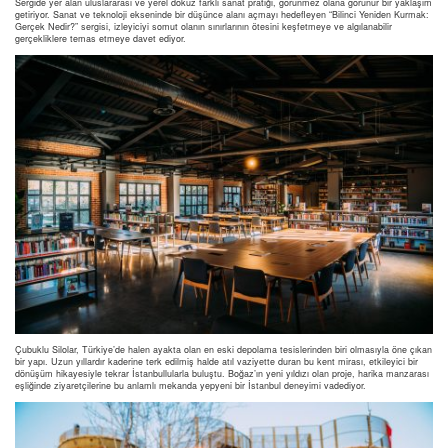
Sergide yer alan uluslararası ve yerel dokuz farklı sanat pratiği, görünmez olana görünür bir yaklaşım
getiriyor. Sanat ve teknoloji ekseninde bir düşünce alanı açmayı hedefleyen “Bilinci Yeniden Kurmak:
Gerçek Nedir?” sergisi, izleyiciyi somut olanın sınırlarının ötesini keşfetmeye ve algılanabilir
gerçekliklere temas etmeye davet ediyor.
Çubuklu Silolar, Türkiye’de halen ayakta olan en eski depolama tesislerinden biri olmasıyla öne çıkan
bir yapı. Uzun yıllardır kaderine terk edilmiş halde atıl vaziyette duran bu kent mirası, etkileyici bir
dönüşüm hikayesiyle tekrar İstanbullularla buluştu. Boğaz’ın yeni yıldızı olan proje, harika manzarası
eşliğinde ziyaretçilerine bu anlamlı mekanda yepyeni bir İstanbul deneyimi vadediyor.