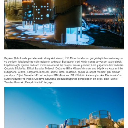
Beykoz Çubuklu’da yer alan eski akaryakıt siloları, İBB Miras tarafından gerçekleştirilen restorasyon
ve yeniden işlevlendirme çalışmalarının ardından Beykoz’un yeni kültür-sanat ve yaşam alanı olarak
kapılarını açtı. Şehrin endüstri mirasının önemli bir parçası olarak yeniden kent yaşamına kazandırılan
Çubuklu Silolar’da, Dijital Sanatlar Müzesi, Doğa ve Bilim Müzesi’nin yanı sıra büyük ve kapsamlı bir
kütüphane, atölye, karşılama merkezi, sahne, kafe, restoran, çocuk ve sanat merkezi gibi alanlar
yer alıyor. Dijital Sanatlar Müzesi açılışını İBB Miras ve İBB Kültür’ün katkılarıyla, Ars Electronica’nın
küratörlüğünde ve Piksel.Creative Solutions prodüktörlüğünde gerçekleşen bir seçki olan “Bilinci
Yeniden Kurmak: Gerçek Nedir?” ile yaptı.