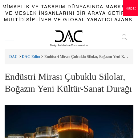
MIMARLIK VE TASARIM DÜNYASINDA MARKALAR
Kapat
VE MESLEK INSANLARINI BIR ARAYA GETIREN
MULTIDISIPLINER VE GLOBAL YARATICI AJANS.
DAC
>
DAC Edito
>
Endüstri Mirası Çubuklu Silolar, Boğazın Yeni Kültür-Sanat Durağı
Endüstri Mirası Çubuklu Silolar,
Boğazın Yeni Kültür-Sanat Durağı