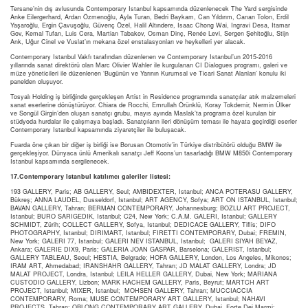
Tersane’nin dış avlusunda Contemporary Istanbul kapsamında düzenlenecek The Yard sergisinde
Anke Eilergerhard, Ardan Özmenoğlu, Ayla Turan, Bedri Baykam, Can Yıldırım, Canan Tolon, Erdil
Yaşaroğlu, Ergin Çavuşoğlu, Güvenç Özel, Halil Altındere, Isaac Chong Wai, Ingravi Desa, Itamar
Gov, Kemal Tufan, Luis Cera, Martian Tabakov, Osman Dinç, Renée Levi, Sergen Şehitoğlu, Stijn
Ank, Uğur Cinel ve Vuslat’ın mekana özel enstalasyonları ve heykelleri yer alacak.
Contemporary Istanbul Vakfı tarafından düzenlenen ve Contemporary Istanbul’un 2015-2016
yıllarında sanat direktörü olan Marc Olivier Wahler ile kurgulanan CI Dialogues programı, galeri ve
müze yöneticileri ile düzenlenen ‘Bugünün ve Yarının Kurumsal ve Ticari Sanat Alanları’ konulu iki
panelden oluşuyor.
Tosyalı Holding iş birliğinde gerçekleşen Artist in Residence programında sanatçılar atık malzemeleri
sanat eserlerine dönüştürüyor. Chiara de Rocchi, Emrullah Örünklü, Koray Tokdemir, Nermin Ülker
ve Songül Girgin’den oluşan sanatçı grubu, mayıs ayında Maslak’ta programa özel kurulan bir
stüdyoda hurdalar ile çalışmaya başladı. Sanatçıların ileri dönüşüm teması ile hayata geçirdiği eserler
Contemporary Istanbul kapsamında ziyaretçiler ile buluşacak.
Fuarda öne çıkan bir diğer iş birliği ise Borusan Otomotiv’in Türkiye distribütörü olduğu BMW ile
gerçekleşiyor. Dünyaca ünlü Amerikalı sanatçı Jeff Koons’un tasarladığı BMW M850i Contemporary
İstanbul kapsamında sergilenecek.
17.Contemporary Istanbul katılımcı galeriler listesi:
193 GALLERY, Paris; AB GALLERY, Seul; AMBIDEXTER, Istanbul; ANCA POTERASU GALLERY,
Bükreş; ANNA LAUDEL, Dusseldorf, Istanbul; ART AGENCY, Sofya; ART ON ISTANBUL, Istanbul;
BAVAN GALLERY, Tahran; BERMAN CONTEMPORARY, Johannesburg; BOZLU ART PROJECT,
Istanbul; BURO SARIGEDIK, Istanbul; C24, New York; C.A.M. GALERI, Istanbul; GALLERY
SCHMIDT, Zürih; COLLECT GALLERY, Sofya, Istanbul; DEDICACE GALLERY, Tiflis; DIFO
PHOTOGRAPHY, Istanbul; DIRIMART, Istanbul; FIRETTI CONTEMPORARY, Dubai; FREMIN,
New York; GALERI 77, Istanbul; GALERI NEV ISTANBUL, Istanbul; GALERI SIYAH BEYAZ,
Ankara; GALERIE DIX9, Paris; GALERIA JOAN GASPAR, Barselona; GALERIST, Istanbul;
GALLERY TABLEAU, Seoul; HESTIA, Belgrade; HOFA GALLERY, London, Los Angeles, Mikonos;
IRAM ART, Ahmedabad; IRANSHAHR GALLERY, Tahran; JD MALAT GALLERY, Londra; JD
MALAT PROJECT, Londra, Istanbul; LEILA HELLER GALLERY, Dubai, New York; MARIANA
CUSTODIO GALLERY, Lizbon; MARK HACHEM GALLERY, Paris, Beyrut; MARTCH ART
PROJECT, Istanbul; MIXER, Istanbul; MOHSEN GALLERY, Tahran; MUCCIACCIA
CONTEMPORARY, Roma; MUSE CONTEMPORARY ART GALLERY, Istanbul; NAHAVI
PROJECTS, Tahran; OBLONG CONTEMPORARY ART GALLERY, Dubai, Forte Dei Marmi;