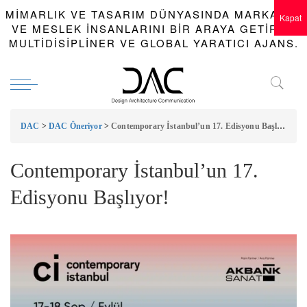
MIMARLIK VE TASARIM DÜNYASINDA MARKALAR
Kapat
VE MESLEK INSANLARINI BIR ARAYA GETIREN
MULTIDISIPLINER VE GLOBAL YARATICI AJANS.
DAC
>
DAC Öneriyor
>
Contemporary İstanbul’un 17. Edisyonu Başlıyor!
Contemporary İstanbul’un 17.
Edisyonu Başlıyor!