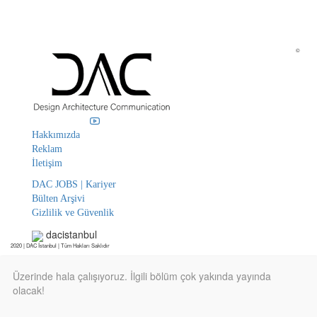
©
Hakkımızda
Reklam
İletişim
DAC JOBS | Kariyer
Bülten Arşivi
Gizlilik ve Güvenlik
dacistanbul
2020 | DAC İstanbul | Tüm Hakları Saklıdır
Üzerinde hala çalışıyoruz. İlgili bölüm çok yakında yayında
olacak!