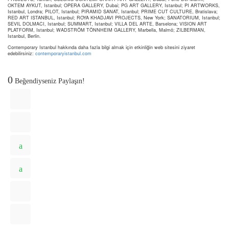
OKTEM AYKUT, Istanbul; OPERA GALLERY, Dubai; PG ART GALLERY, Istanbul; PI ARTWORKS,
Istanbul, Londra; PILOT, Istanbul; PIRAMID SANAT, Istanbul; PRIME CUT CULTURE, Bratislava;
RED ART ISTANBUL, Istanbul; ROYA KHADJAVI PROJECTS, New York; SANATORIUM, Istanbul;
SEVIL DOLMACI, Istanbul; SUMMART, Istanbul; VILLA DEL ARTE, Barselona; VISION ART
PLATFORM, Istanbul; WADSTRÖM TÖNNHEIM GALLERY, Marbella, Malmö; ZILBERMAN,
Istanbul, Berlin.
Contemporary Istanbul hakkında daha fazla bilgi almak için etkinliğin web sitesini ziyaret
edebilirsiniz:
contemporaryistanbul.com
0
Beğendiyseniz Paylaşın!