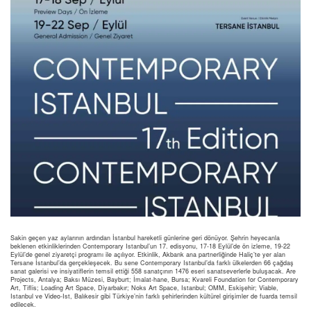
Sakin geçen yaz aylarının ardından İstanbul hareketli günlerine geri dönüyor. Şehrin heyecanla
beklenen etkinliklerinden Contemporary Istanbul’un 17. edisyonu, 17-18 Eylül’de ön izleme, 19-22
Eylül’de genel ziyaretçi programı ile açılıyor. Etkinlik, Akbank ana partnerliğinde Haliç’te yer alan
Tersane İstanbul’da gerçekleşecek. Bu sene Contemporary Istanbul’da farklı ülkelerden 66 çağdaş
sanat galerisi ve insiyatiflerin temsil ettiği 558 sanatçının 1476 eseri sanatseverlerle buluşacak. Are
Projects, Antalya; Baksı Müzesi, Bayburt; İmalat-hane, Bursa; Kvareli Foundation for Contemporary
Art, Tiflis; Loading Art Space, Diyarbakır; Noks Art Space, Istanbul; OMM, Eskişehir; Viable,
Istanbul ve Video-Ist, Balıkesir gibi Türkiye’nin farklı şehirlerinden kültürel girişimler de fuarda temsil
edilecek.