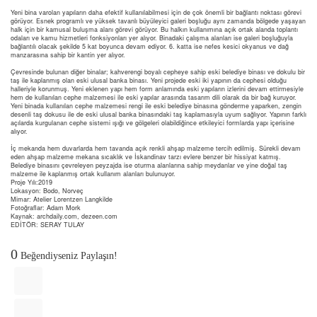
Yeni bina varolan yapıların daha efektif kullanılabilmesi için de çok önemli bir bağlantı noktası görevi
görüyor. Esnek programlı ve yüksek tavanlı büyüleyici galeri boşluğu aynı zamanda bölgede yaşayan
halk için bir kamusal buluşma alanı görevi görüyor. Bu halkın kullanımına açık ortak alanda toplantı
odaları ve kamu hizmetleri fonksiyonları yer alıyor. Binadaki çalışma alanları ise galeri boşluğuyla
bağlantılı olacak şekilde 5 kat boyunca devam ediyor. 6. katta ise nefes kesici okyanus ve dağ
manzarasına sahip bir kantin yer alıyor.
Çevresinde bulunan diğer binalar; kahverengi boyalı cepheye sahip eski belediye binası ve dokulu bir
taş ile kaplanmış olan eski ulusal banka binası. Yeni projede eski iki yapının da cephesi olduğu
halleriyle korunmuş. Yeni eklenen yapı hem form anlamında eski yapıların izlerini devam ettirmesiyle
hem de kullanılan cephe malzemesi ile eski yapılar arasında tasarım dili olarak da bir bağ kuruyor.
Yeni binada kullanılan cephe malzemesi rengi ile eski belediye binasına gönderme yaparken, zengin
desenli taş dokusu ile de eski ulusal banka binasındaki taş kaplamasıyla uyum sağlıyor. Yapının farklı
açılarda kurgulanan cephe sistemi ışığı ve gölgeleri olabildiğince etkileyici formlarda yapı içerisine
alıyor.
İç mekanda hem duvarlarda hem tavanda açık renkli ahşap malzeme tercih edilmiş. Sürekli devam
eden ahşap malzeme mekana sıcaklık ve İskandinav tarzı evlere benzer bir hissiyat katmış.
Belediye binasını çevreleyen peyzajda ise oturma alanlarına sahip meydanlar ve yine doğal taş
malzeme ile kaplanmış ortak kullanım alanları bulunuyor.
Proje Yılı:2019
Lokasyon: Bodo, Norveç
Mimar: Atelier Lorentzen Langkilde
Fotoğraflar: Adam Mork
Kaynak: archdaily.com, dezeen.com
EDİTÖR: SERAY TULAY
0
Beğendiyseniz Paylaşın!