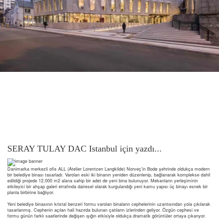
BODO TOWN HALL
SERAY TULAY DAC Istanbul için yazdı...
SERAY TULAY DAC Istanbul için yazdı...
Danimarka merkezli ofis ALL (Atelier Lorentzen Langkilde) Norveç’in Bodø şehrinde oldukça modern
bir belediye binası tasarladı. Varolan eski iki binanın yeniden düzenlenip, bağlanarak komplekse dahil
edildiği projede 12.000 m2 alana sahip bir adet de yeni bina bulunuyor. Mekanların yerleşiminin
etkileyici bir ahşap galeri etrafında dairesel olarak kurgulandığı yeni kamu yapısı üç binayı esnek bir
planla birbirine bağlıyor.
Yeni belediye binasının kristal benzeri formu varolan binaların cephelerinin uzantısından yola çıkılarak
tasarlanmış. Cephenin açıları hali hazırda bulunan çatıların izlerinden geliyor. Özgün cephesi ve
formu günün farklı saatlerinde değişen ışığın etkisiyle oldukça dramatik görüntüler ortaya çıkarıyor.