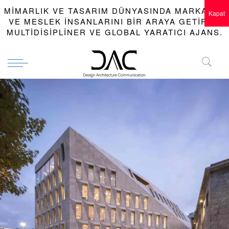
MIMARLIK VE TASARIM DÜNYASINDA MARKALAR
Kapat
VE MESLEK INSANLARINI BIR ARAYA GETIREN
MULTIDISIPLINER VE GLOBAL YARATICI AJANS.