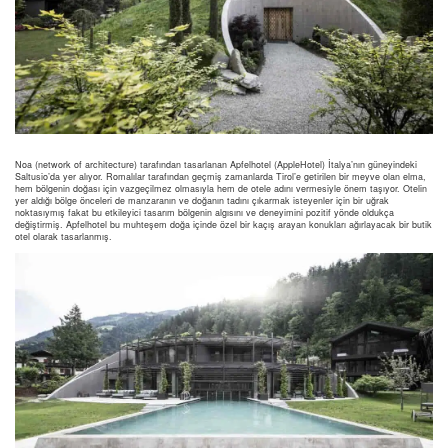
Noa (network of architecture) tarafından tasarlanan Apfelhotel (AppleHotel) İtalya’nın güneyindeki
Saltusio’da yer alıyor. Romalılar tarafından geçmiş zamanlarda Tirol’e getirilen bir meyve olan elma,
hem bölgenin doğası için vazgeçilmez olmasıyla hem de otele adını vermesiyle önem taşıyor. Otelin
yer aldığı bölge önceleri de manzaranın ve doğanın tadını çıkarmak isteyenler için bir uğrak
noktasıymış fakat bu etkileyici tasarım bölgenin algısını ve deneyimini pozitif yönde oldukça
değiştirmiş. Apfelhotel bu muhteşem doğa içinde özel bir kaçış arayan konukları ağırlayacak bir butik
otel olarak tasarlanmış.