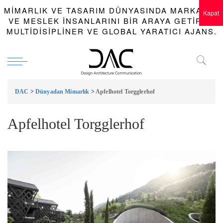
MIMARLIK VE TASARIM DÜNYASINDA MARKALAR
Kapat
VE MESLEK INSANLARINI BIR ARAYA GETIREN
MULTIDISIPLINER VE GLOBAL YARATICI AJANS.
DAC
>
Dünyadan Mimarlık
>
Apfelhotel Torgglerhof
Apfelhotel Torgglerhof