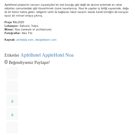
Apfelhotel projesinin tamamı ziyaretçileri bir otel konuğu gibi değil de aksine evlerinde en rahat
oldukları zamanlardaki gibi hissettirmek üzere tasarlanmış. Noa ile yapılan iş birliği sayesinde, doğa
ile bir bütün haline gelen, bölgenin tarihi ile bağlanan fakat tasarım olarak kendi kimliğini de koruyan
eşsiz bir mimari ortaya çıkmış.
Proje Yılı:
2020
Lokasyon:
Saltusio, İtalya
Mimar:
Noa (network of architecture)
Fotoğraflar:
Alex Filz
Kaynak:
archdaily.com
,
designboom.com
Apfelhotel
AppleHotel
Noa
Etiketler
0
Beğendiyseniz Paylaşın!