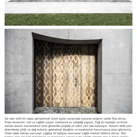
Var olan tarihi bir yapıyı genişletmek üzere açılan yarışmada kazanan projenin sahibi Noa olmuş.
Proje restaurant, otel ve sağlıklı yaşam merkezine ev sahipliği yapıyor. Dağ evi tipolojisi ve kırsal
alanda tasarım kavramlarına özen gösterilen projede on sekiz yeni oda bulunuyor. Tasarım ekibi yeni
eklentilerde çiftlik ve dağ evlerinin geleneksel ölçeğinin ve karakterinin korunmasına özen göstermiş.
Otelin odak noktası yemyeşil, çağdaş bir bahçeyi anımsatan sağlık merkezi bölümü olmuş. Yeni
kaplıca alanı peyzajla bütünleşen ve manzaraya sorunsuz bir şekilde entegre olan iç bükey formlu