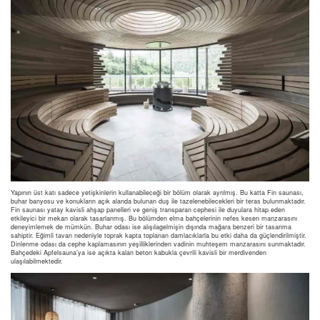
Yapının üst katı sadece yetişkinlerin kullanabileceği bir bölüm olarak ayrılmış. Bu katta Fin saunası,
buhar banyosu ve konukların açık alanda bulunan duş ile tazelenebilecekleri bir teras bulunmaktadır.
Fin saunası yatay kavisli ahşap panelleri ve geniş transparan cephesi ile duyulara hitap eden
etkileyici bir mekan olarak tasarlanmış. Bu bölümden elma bahçelerinin nefes kesen manzarasını
deneyimlemek de mümkün. Buhar odası ise alışılagelmişin dışında mağara benzeri bir tasarıma
sahiptir. Eğimli tavan nedeniyle toprak kapta toplanan damlacıklarla bu etki daha da güçlendirilmiştir.
Dinlenme odası da cephe kaplamasının yeşilliklerinden vadinin muhteşem manzarasını sunmaktadır.
Bahçedeki Apfelsauna’ya ise açıkta kalan beton kabukla çevrili kavisli bir merdivenden
ulaşılabilmektedir.