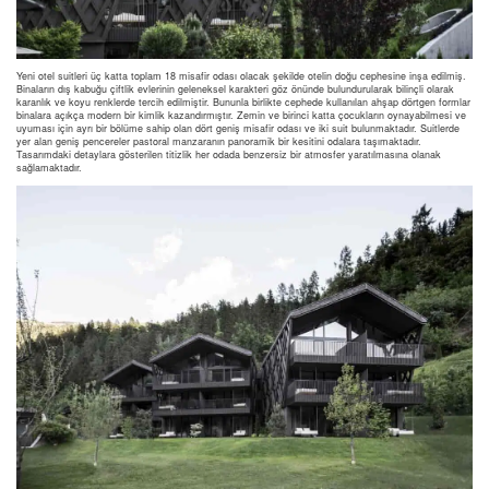
Yeni otel suitleri üç katta toplam 18 misafir odası olacak şekilde otelin doğu cephesine inşa edilmiş.
Binaların dış kabuğu çiftlik evlerinin geleneksel karakteri göz önünde bulundurularak bilinçli olarak
karanlık ve koyu renklerde tercih edilmiştir. Bununla birlikte cephede kullanılan ahşap dörtgen formlar
binalara açıkça modern bir kimlik kazandırmıştır. Zemin ve birinci katta çocukların oynayabilmesi ve
uyuması için ayrı bir bölüme sahip olan dört geniş misafir odası ve iki suit bulunmaktadır. Suitlerde
yer alan geniş pencereler pastoral manzaranın panoramik bir kesitini odalara taşımaktadır.
Tasarımdaki detaylara gösterilen titizlik her odada benzersiz bir atmosfer yaratılmasına olanak
sağlamaktadır.