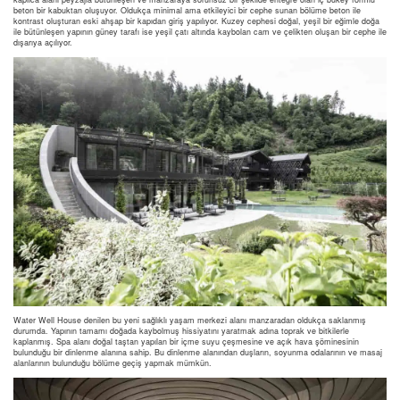
beton bir kabuktan oluşuyor. Oldukça minimal ama etkileyici bir cephe sunan bölüme beton ile
kontrast oluşturan eski ahşap bir kapıdan giriş yapılıyor. Kuzey cephesi doğal, yeşil bir eğimle doğa
ile bütünleşen yapının güney tarafı ise yeşil çatı altında kaybolan cam ve çelikten oluşan bir cephe ile
dışarıya açılıyor.
Water Well House denilen bu yeni sağlıklı yaşam merkezi alanı manzaradan oldukça saklanmış
durumda. Yapının tamamı doğada kaybolmuş hissiyatını yaratmak adına toprak ve bitkilerle
kaplanmış. Spa alanı doğal taştan yapılan bir içme suyu çeşmesine ve açık hava şöminesinin
bulunduğu bir dinlenme alanına sahip. Bu dinlenme alanından duşların, soyunma odalarının ve masaj
alanlarının bulunduğu bölüme geçiş yapmak mümkün.