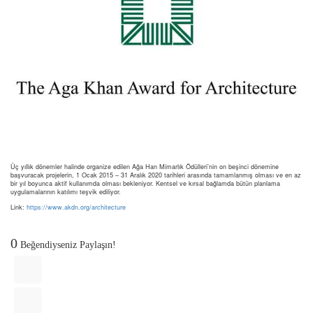
Üç yıllık dönemler halinde organize edilen Ağa Han Mimarlık Ödülleri’nin on beşinci dönemine
başvuracak projelerin, 1 Ocak 2015 – 31 Aralık 2020 tarihleri arasında tamamlanmış olması ve en az
bir yıl boyunca aktif kullanımda olması bekleniyor. Kentsel ve kırsal bağlamda bütün planlama
uygulamalarının katılımı teşvik ediliyor.
Link:
https://www.akdn.org/architecture
0
Beğendiyseniz Paylaşın!