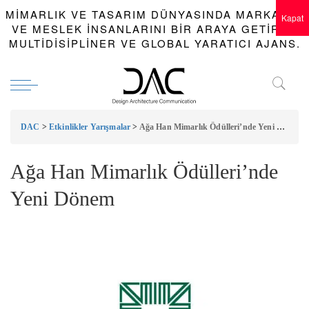
MIMARLIK VE TASARIM DÜNYASINDA MARKALAR
Kapat
VE MESLEK INSANLARINI BIR ARAYA GETIREN
MULTIDISIPLINER VE GLOBAL YARATICI AJANS.
DAC
>
Etkinlikler Yarışmalar
>
Ağa Han Mimarlık Ödülleri’nde Yeni Dönem
Ağa Han Mimarlık Ödülleri’nde
Yeni Dönem