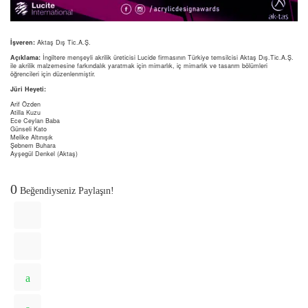
İşveren:
Aktaş Dış Tic.A.Ş.
Açıklama:
İngiltere menşeyli akrilik üreticisi Lucide firmasının Türkiye temsilcisi Aktaş Dış.Tic.A.Ş.
ile akrilik malzemesine farkındalık yaratmak için mimarlık, iç mimarlık ve tasarım bölümleri
öğrencileri için düzenlenmiştir.
Jüri Heyeti:
Arif Özden
Atilla Kuzu
Ece Ceylan Baba
Günseli Kato
Melike Altınışık
Şebnem Buhara
Ayşegül Denkel (Aktaş)
0
Beğendiyseniz Paylaşın!