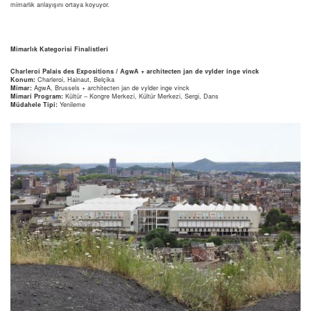
mimarlık anlayışını ortaya koyuyor.
Mimarlık Kategorisi Finalistleri
Charleroi Palais des Expositions / AgwA + architecten jan de vylder inge vinck
Konum:
Charleroi, Hainaut, Belçika
Mimar:
AgwA, Brussels + architecten jan de vylder inge vinck
Mimari Program:
Kültür – Kongre Merkezi, Kültür Merkezi, Sergi, Dans
Müdahele Tipi:
Yenileme