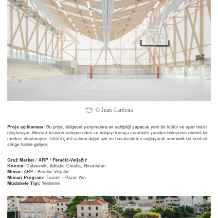
© Juan Cardona
Proje açıklaması:
Bu proje, bölgesel yarışmalara ev sahipliği yapacak yeni bir kültür ve spor tesisi
oluşturuyor. Mevcut tesisleri entegre eden ve bölgeyi komşu semtlerle yeniden birleştiren önemli bir
merkez oluşturuyor. Tekstil çatılı salonu doğal ışık ve havalandırma sağlayarak sembolik bir kentsel
simge haline geliyor.
Gruž Market / ARP / Peračić-Veljačić
Konum:
Dubrovnik, Adriatic Croatia, Hırvatistan
Mimar:
ARP / Peračić-Veljačić
Mimari Program:
Ticaret – Pazar Yeri
Müdahele Tipi:
Yenileme