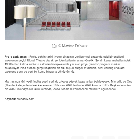
© Maxime Delvaux
Proje açıklaması:
Proje, şehrin tarihi tiyatro binasının yenilenmesi sırasında eski bir endüstri
salonunun geçici Ulusal Tiyatro olarak yeniden kullanılmasına yönelik. Şehrin kenar mahallesindeki
1960’lardan kalma endüstri salonları kompleksinde yer alan proje, yeni bir program merkezi
oluşturuyor. Kısa sürede gerçekleştirilen bir dizi düşük bütçeli müdahale, terk edilmiş endüstri
salonunu canlı ve yeni bir kamu binasına dönüştürmüş.
Mart ayında jüri, yedi finalist eseri yerinde ziyaret ederek kazananları belirleyecek. Mimarlık ve Öne
Çıkanlar kategorilerindeki kazananlar, 16 Nisan 2026 tarihinde 2026 Avrupa Kültür Başkentlerinden
biri olan Finlandiya’nın Oulu kentinde, Aalto Silo’da düzenlenecek etkinlikte açıklanacak.
Kaynak:
archdaily.com