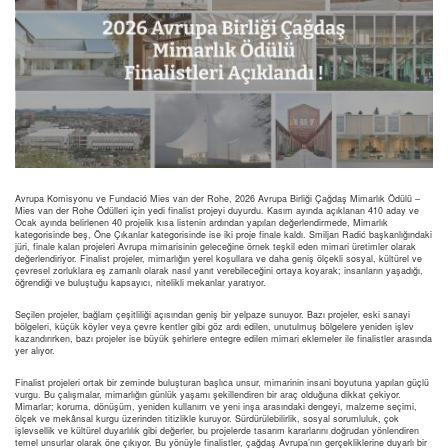
Avrupa Komisyonu ve Fundació Mies van der Rohe, 2026 Avrupa Birliği Çağdaş Mimarlık Ödülü –
Mies van der Rohe Ödülleri için yedi finalist projeyi duyurdu. Kasım ayında açıklanan 410 aday ve
Ocak ayında belirlenen 40 projelik kısa listenin ardından yapılan değerlendirmede, Mimarlık
kategorisinde beş, Öne Çıkanlar kategorisinde ise iki proje finale kaldı. Smiljan Radić başkanlığındaki
jüri, finale kalan projeleri Avrupa mimarisinin geleceğine örnek teşkil eden mimari üretimler olarak
değerlendiriyor. Finalist projeler, mimarlığın yerel koşullara ve daha geniş ölçekli sosyal, kültürel ve
çevresel zorluklara eş zamanlı olarak nasıl yanıt verebileceğini ortaya koyarak; insanların yaşadığı,
öğrendiği ve buluştuğu kapsayıcı, nitelikli mekanlar yaratıyor.
Seçilen projeler, bağlam çeşitliliği açısından geniş bir yelpaze sunuyor. Bazı projeler, eski sanayi
bölgeleri, küçük köyler veya çevre kentler gibi göz ardı edilen, unutulmuş bölgelere yeniden işlev
kazandırırken, bazı projeler ise büyük şehirlere entegre edilen mimari eklemeler ile finalistler arasında
yer alıyor.
Finalist projeleri ortak bir zeminde buluşturan başlıca unsur, mimarinin insani boyutuna yapılan güçlü
vurgu. Bu çalışmalar, mimarlığın günlük yaşamı şekillendiren bir araç olduğuna dikkat çekiyor.
Mimarlar; koruma, dönüşüm, yeniden kullanım ve yeni inşa arasındaki dengeyi, malzeme seçimi,
ölçek ve mekânsal kurgu üzerinden titizlikle kuruyor. Sürdürülebilirlik, sosyal sorumluluk, çok
işlevsellik ve kültürel duyarlılık gibi değerler, bu projelerde tasarım kararlarını doğrudan yönlendiren
temel unsurlar olarak öne çıkıyor. Bu yönüyle finalistler, çağdaş Avrupa’nın gerçekliklerine duyarlı bir