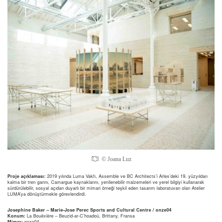
© Joana Luz
Proje açıklaması:
2019 yılında Luma Vakfı, Assemble ve BC Architects’i Arles’deki 19. yüzyıldan
kalma bir tren garını, Camargue kaynaklarını, yenilenebilir malzemeleri ve yerel bilgiyi kullanarak
sürdürülebilir, sosyal açıdan duyarlı bir mimari örneği teşkil eden tasarım laboratuvarı olan Atelier
LUMA’ya dönüştürmekle görevlendirdi.
Josephine Baker – Marie-Jose Perec Sports and Cultural Centre / onze04
Konum:
La Bouëxière – Beuzid-ar-C’hoadoù, Brittany, Fransa
Mimar:
onze04