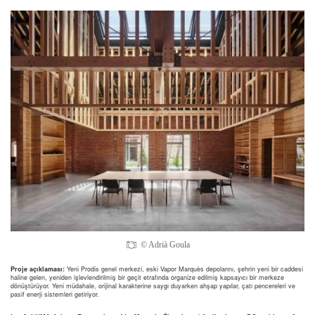
© Adrià Goula
Proje açıklaması:
Yeni Prodis genel merkezi, eski Vapor Marquès depolarını, şehrin yeni bir caddesi
haline gelen, yeniden işlevlendirilmiş bir geçit etrafında organize edilmiş kapsayıcı bir merkeze
dönüştürüyor. Yeni müdahale, orijinal karakterine saygı duyarken ahşap yapılar, çatı pencereleri ve
pasif enerji sistemleri getiriyor.