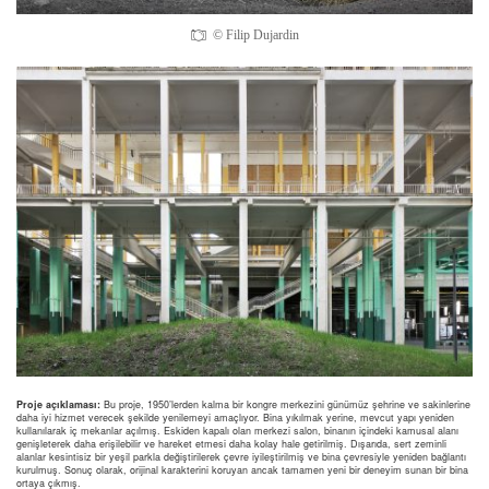
© Filip Dujardin
Proje açıklaması:
Bu proje, 1950’lerden kalma bir kongre merkezini günümüz şehrine ve sakinlerine
daha iyi hizmet verecek şekilde yenilemeyi amaçlıyor. Bina yıkılmak yerine, mevcut yapı yeniden
kullanılarak iç mekanlar açılmış. Eskiden kapalı olan merkezi salon, binanın içindeki kamusal alanı
genişleterek daha erişilebilir ve hareket etmesi daha kolay hale getirilmiş. Dışarıda, sert zeminli
alanlar kesintisiz bir yeşil parkla değiştirilerek çevre iyileştirilmiş ve bina çevresiyle yeniden bağlantı
kurulmuş. Sonuç olarak, orijinal karakterini koruyan ancak tamamen yeni bir deneyim sunan bir bina
ortaya çıkmış.