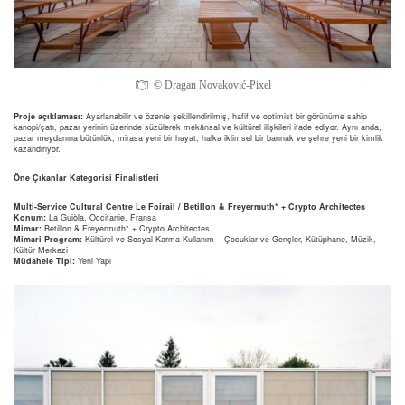
© Dragan Novaković-Pixel
Proje açıklaması:
Ayarlanabilir ve özenle şekillendirilmiş, hafif ve optimist bir görünüme sahip
kanopi/çatı, pazar yerinin üzerinde süzülerek mekânsal ve kültürel ilişkileri ifade ediyor. Aynı anda,
pazar meydanına bütünlük, mirasa yeni bir hayat, halka iklimsel bir barınak ve şehre yeni bir kimlik
kazandırıyor.
Öne Çıkanlar Kategorisi Finalistleri
Multi-Service Cultural Centre Le Foirail / Betillon & Freyermuth* + Crypto Architectes
Konum:
La Guiòla, Occitanie, Fransa
Mimar:
Betillon & Freyermuth* + Crypto Architectes
Mimari Program:
Kültürel ve Sosyal Karma Kullanım – Çocuklar ve Gençler, Kütüphane, Müzik,
Kültür Merkezi
Müdahele Tipi:
Yeni Yapı