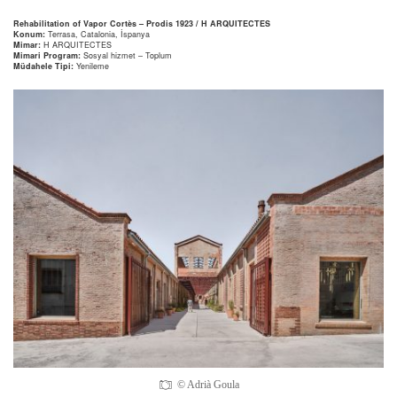
Rehabilitation of Vapor Cortès – Prodis 1923 / H ARQUITECTES
Konum:
Terrasa, Catalonia, İspanya
Mimar:
H ARQUITECTES
Mimari Program:
Sosyal hizmet – Toplum
Müdahele Tipi:
Yenileme
© Adrià Goula