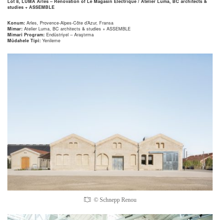
Lot 8, LUMA Arles – Renovation of Le Magasin Électrique / Atelier Luma, BC architects &
studies + ASSEMBLE
Konum:
Arles, Provence-Alpes-Côte d’Azur, Fransa
Mimar:
Atelier Luma, BC architects & studies + ASSEMBLE
Mimari Program:
Endüstriyel – Araştırma
Müdahele Tipi:
Yenileme
© Schnepp Renou