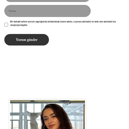
Bir dahaki sefere yorum yaptığımda kullanılmak üzere adımı, e-posta adresimi ve web site adresimi bu
tarayıcıya kaydet.