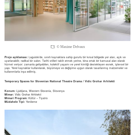
© Maxime Delvaux
Proje açıklaması:
Laguiole’de, sınırlı kaynaklara sahip gururlu bir kırsal bölgede yer alan, açık ve
uyarlanabilir, radikal bir salon. Tarihi stilleri taklit etmek yerine, bina ortak bir kamusal alan olarak
hizmet veriyor: zamanla gelişebilen, kolektif yaşamı ve yerel kimliği destekleyen esnek, işlevsel bir
yapı. Yerel kaynaklar kullanılarak, büyümeye ve değişime uygun olarak tasarlanmış malzemeler ve
kullanımlarla inşa edilmiş.
Temporary Spaces for Slovenian National Theatre Drama / Vidic Grohar Arhitekti
Konum:
Ljubljana, Western Slovenia, SIovenya
Mimar:
Vidic Grohar Arhitekti
Mimari Program:
Kültür – Tiyatro
Müdahele Tipi:
Yenileme