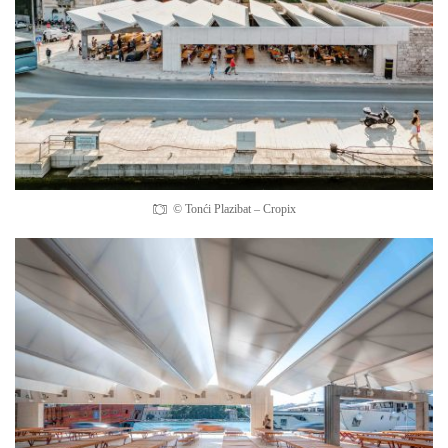
© Tonći Plazibat – Cropix