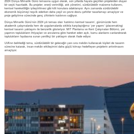
2024 Dünya Mimarlık Günü temasına uygun olarak, son yıllarda hayata geçirilen projelerden oluşan
bir seçki hazırladık. Bu projeler; enerji verimliliği, atık yönetimi, sürdürülebilir malzeme kullanımı,
kentsel hareketliliğin iyileştirilmesi gibi kilit konulara odaklanıyor. Aynı zamanda sürdürülebilir
ekonomik büyümeyi teşvik ederken daha yeşil ve çevre dostu şehirler tasarlamayı amaçlıyor ve
proje geliştirme sürecinde genç zihinlerin katılımını sağlıyor.
Dünya Mimarlık Günü’nün 2024 yılı teması olan ‘katılımcı kentsel tasarım’, günümüzde hem
akademik çalışmalarda hem de uygulamalarda sıklıkla karşılaştığımız ‘yer yapımı’ (placemaking)
kentsel tasarım yaklaşımı ile benzerlik gösteriyor. MIT Planlama ve Kent Çalışmaları Bölümü, yer
yapımını toplulukların ihtiyaçları ve arzularına göre hareket eden açık, kamu alanlarını canlandırarak
toplulukların faydasına sunan yenilikçi bir yaklaşım olarak ifade ediyor.
UIA’nın belirlediği tema, sürdürülebilir bir geleceğin yanı sıra mekânı kullanacak kişileri de tasarım
sürecine katarak, insan-mekân etkileşimini daha güçlü kılmayı hedefleyen projelerin arttırılmasını
amaçlıyor.