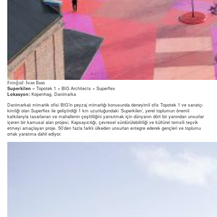
Fotoğraf: Iwan Baan
Superkilen –
Topotek 1 + BIG Architects + Superflex
Lokasyon
:
Kopenhag, Danimarka
Danimarkalı mimarlık ofisi BIG’in peyzaj mimarlığı konusunda deneyimli ofis Topotek 1 ve sanatçı
kimliği olan Superflex ile geliştirdiği 1 km uzunluğundaki ‘Superkilen’, yerel toplumun önemli
katkılarıyla tasarlanan ve mahallenin çeşitliliğini yansıtmak için dünyanın dört bir yanından unsurlar
içeren bir kamusal alan projesi. Kapsayıcılığı, çevresel sürdürülebilirliği ve kültürel temsili teşvik
etmeyi amaçlayan proje, 50’den fazla farklı ülkeden unsurları entegre ederek gençleri ve toplumu
ortak yaratıma dahil ediyor.