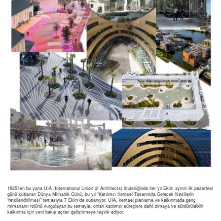
1985’ten bu yana UIA (International Union of Architects) önderliğinde her yıl Ekim ayının ilk pazartesi
günü kutlanan Dünya Mimarlık Günü, bu yıl “Katılımcı Kentsel Tasarımda Gelecek Nesillerin
Yetkilendirilmesi” temasıyla 7 Ekim’de kutlanıyor. UIA, kentsel planlama ve kalkınmada genç
mimarların rolünü vurgulayan bu temayla, onları katılımcı süreçlere dahil olmaya ve sürdürülebilir
kalkınma için yeni bakış açıları geliştirmeye teşvik ediyor.