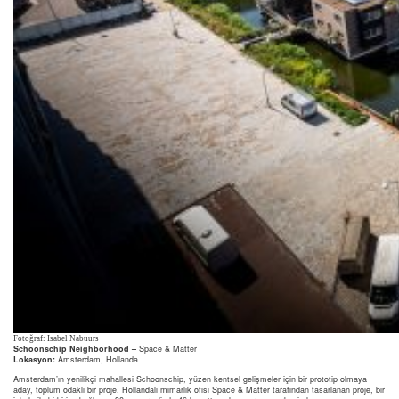
Fotoğraf: Isabel Nabuurs
Schoonschip Neighborhood –
Space & Matter
Lokasyon:
Amsterdam, Hollanda
Amsterdam’ın yenilikçi mahallesi Schoonschip, yüzen kentsel gelişmeler için bir prototip olmaya
aday, toplum odaklı bir proje. Hollandalı mimarlık ofisi Space & Matter tarafından tasarlanan proje, bir