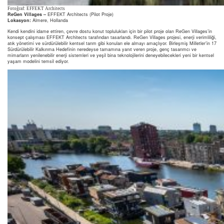
Fotoğraf: EFFEKT Architects
ReGen Villages –
EFFEKT Architects (Pilot Proje)
Lokasyon:
Almere, Hollanda
Kendi kendini idame ettiren, çevre dostu konut toplulukları için bir pilot proje olan ReGen Villages’in
konsept çalışması EFFEKT Architects tarafından tasarlandı. ReGen Villages projesi, enerji verimliliği,
atık yönetimi ve sürdürülebilir kentsel tarım gibi konuları ele almayı amaçlıyor. Birleşmiş Milletler’in 17
Sürdürülebilir Kalkınma Hedefinin neredeyse tamamına yanıt veren proje, genç tasarımcı ve
mimarların yenilenebilir enerji sistemleri ve yeşil bina teknolojilerini deneyebilecekleri yeni bir kentsel
yaşam modelini temsil ediyor.