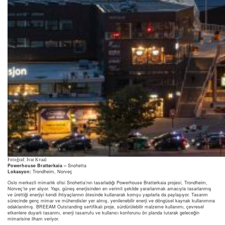
Fotoğraf: Ivar Kvaal
Powerhouse Brattørkaia –
Snohetta
Lokasyon:
Trondheim, Norveç
Oslo merkezli mimarlık ofisi Snohetta’nın tasarladığı Powerhouse Brattørkaia projesi, Trondheim,
Norveç’te yer alıyor. Yapı, güneş enerjisinden en verimli şekilde yararlanmak amacıyla tasarlanmış
ve ürettiği enerjiyi kendi ihtiyaçlarının ötesinde kullanarak komşu yapılarla da paylaşıyor. Tasarım
sürecinde genç mimar ve mühendisler yer almış, yenilenebilir enerji ve döngüsel kaynak kullanımına
odaklanılmış. BREEAM Outstanding sertifikalı proje, sürdürülebilir malzeme kullanımı, çevresel
etkenlere duyarlı tasarımı, enerji tasarrufu ve kullanıcı konforunu ön planda tutarak geleceğin
mimarisine ilham veriyor.