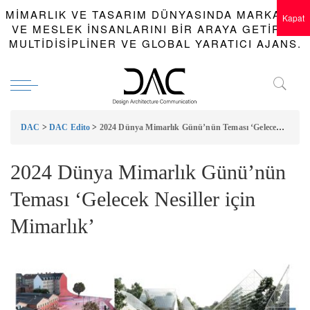
MIMARLIK VE TASARIM DÜNYASINDA MARKALAR
Kapat
VE MESLEK INSANLARINI BIR ARAYA GETIREN
MULTIDISIPLINER VE GLOBAL YARATICI AJANS.
DAC
>
DAC Edito
>
2024 Dünya Mimarlık Günü’nün Teması ‘Gelecek Nesiller için Mimarlık’
2024 Dünya Mimarlık Günü’nün
Teması ‘Gelecek Nesiller için
Mimarlık’