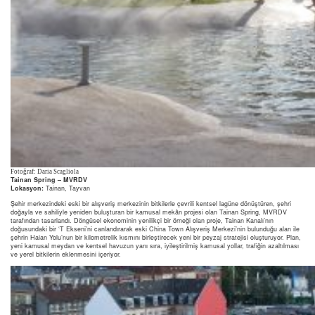
Fotoğraf: Daria Scagliola
Tainan Spring –
MVRDV
Lokasyon:
Tainan, Tayvan
Şehir merkezindeki eski bir alışveriş merkezinin bitkilerle çevrili kentsel lagüne dönüştüren, şehri
doğayla ve sahiliyle yeniden buluşturan bir kamusal mekân projesi olan Tainan Spring, MVRDV
tarafından tasarlandı. Döngüsel ekonominin yenilikçi bir örneği olan proje, Tainan Kanalı’nın
doğusundaki bir ‘T Ekseni’ni canlandırarak eski China Town Alışveriş Merkezi’nin bulunduğu alan ile
şehrin Haian Yolu’nun bir kilometrelik kısmını birleştirecek yeni bir peyzaj stratejisi oluşturuyor. Plan,
yeni kamusal meydan ve kentsel havuzun yanı sıra, iyileştirilmiş kamusal yollar, trafiğin azaltılması
ve yerel bitkilerin eklenmesini içeriyor.