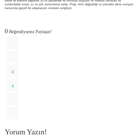
iskele ile birbirine bağlanan 30 su parselinde 46 konuttan oluşuyor ve merkezi olmayan ve
sürdürülebilir enerji, su ve atık sistemlerine sahip. Proje, iklim değişikliği ve yükselen deniz seviyesi
karşısında geçerli bir adaptasyon stratejisi sergiliyor.
0
Beğendiyseniz Paylaşın!
Yorum Yazın!