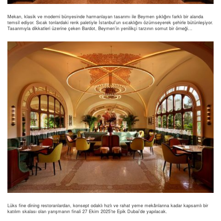
Mekan, klasik ve moderni bünyesinde harmanlayan tasarımı ile Beymen şıklığını farklı bir alanda
temsil ediyor. Sıcak tonlardaki renk paletiyle İstanbul’un sıcaklığını özümseyerek şehirle bütünleşiyor.
Tasarımıyla dikkatleri üzerine çeken Bardot, Beymen’in yenilikçi tarzının somut bir örneği…
Lüks fine dining restoranlardan, konsept odaklı hızlı ve rahat yeme mekânlarına kadar kapsamlı bir
katılım skalası olan yarışmanın finali 27 Ekim 2025’te Epik Dubai’de yapılacak.