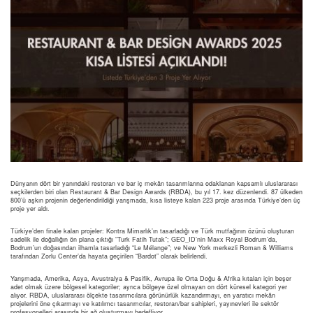
Dünyanın dört bir yanındaki restoran ve bar iç mekân tasarımlarına odaklanan kapsamlı uluslararası
seçkilerden biri olan Restaurant & Bar Design Awards (RBDA), bu yıl 17. kez düzenlendi. 87 ülkeden
800’ü aşkın projenin değerlendirildiği yarışmada, kısa listeye kalan 223 proje arasında Türkiye’den üç
proje yer aldı.
Türkiye’den finale kalan projeler: Kontra Mimarlık’ın tasarladığı ve Türk mutfağının özünü oluşturan
sadelik ile doğallığın ön plana çıktığı “Turk Fatih Tutak”; GEO_ID’nin Maxx Royal Bodrum’da,
Bodrum’un doğasından ilhamla tasarladığı “Le Mélange”; ve New York merkezli Roman & Williams
tarafından Zorlu Center’da hayata geçirilen “Bardot” olarak belirlendi.
Yarışmada, Amerika, Asya, Avustralya & Pasifik, Avrupa ile Orta Doğu & Afrika kıtaları için beşer
adet olmak üzere bölgesel kategoriler; ayrıca bölgeye özel olmayan on dört küresel kategori yer
alıyor. RBDA, uluslararası ölçekte tasarımcılara görünürlük kazandırmayı, en yaratıcı mekân
projelerini öne çıkarmayı ve katılımcı tasarımcılar, restoran/bar sahipleri, yayınevleri ile sektör
profesyonelleri arasında bir ağ oluşturmayı hedefliyor.