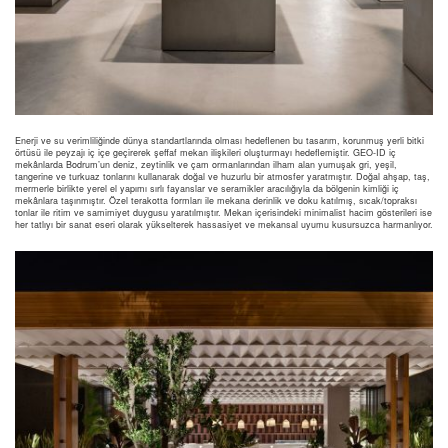
Enerji ve su verimliliğinde dünya standartlarında olması hedeflenen bu tasarım, korunmuş yerli bitki
örtüsü ile peyzajı iç içe geçirerek şeffaf mekan ilişkileri oluşturmayı hedeflemiştir. GEO‑ID iç
mekânlarda Bodrum’un deniz, zeytinlik ve çam ormanlarından ilham alan yumuşak gri, yeşil,
tangerine ve turkuaz tonlarını kullanarak doğal ve huzurlu bir atmosfer yaratmıştır. Doğal ahşap, taş,
mermerle birlikte yerel el yapımı sırlı fayanslar ve seramikler aracılığıyla da bölgenin kimliği iç
mekânlara taşınmıştır. Özel terakotta formları ile mekana derinlik ve doku katılmış, sıcak/topraksı
tonlar ile ritim ve samimiyet duygusu yaratılmıştır. Mekan içerisindeki minimalist hacim gösterileri ise
her tatlıyı bir sanat eseri olarak yükselterek hassasiyet ve mekansal uyumu kusursuzca harmanlıyor.