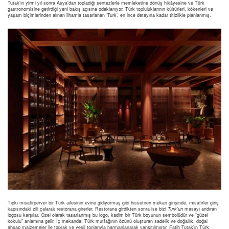
Tutak’ın yirmi yıl sonra Asya’dan topladığı sentezlerle memleketine dönüş hikâyesine ve Türk
gastronomisine getirdiği yeni bakış açısına odaklanıyor. Türk topluluklarının kültürleri, kökenleri ve
yaşam biçimlerinden alınan ilhamla tasarlanan ‘Turk’, en ince detayına kadar titizlikle planlanmış.
Tıpkı misafirperver bir Türk ailesinin evine gidiyormuş gibi hissetiren mekan girişinde, misafirler giriş
kapısındaki zili çalarak restorana girerler. Restorana girdikten sonra ise bizi
Turk’un
masayı andıran
logosu karşılar. Özel olarak tasarlanmış bu logo, kadim bir Türk boyunun sembolüdür ve “güzel
kokulu” anlamına gelir. İç mekanda; Türk mutfağının özünü oluşturan sadelik ve doğallık, doğal
ahşap malzemeler ile toprak ve yeşil tonlarıyla harmanlanarak yansıtılmıştır. Fatih Tutak’ın Türk