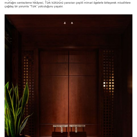
mutfağını sentezleme hikâyesi, Türk kültürünü yansıtan çeşitli mimari ögelerle birleşerek misafirlere
çağdaş bir yorumla “Türk” yolculuğunu yaşatır.