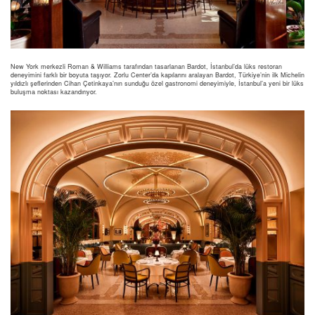
New York merkezli Roman & Williams tarafından tasarlanan Bardot, İstanbul’da lüks restoran
deneyimini farklı bir boyuta taşıyor. Zorlu Center’da kapılarını aralayan Bardot, Türkiye’nin ilk Michelin
yıldızlı şeflerinden Cihan Çetinkaya’nın sunduğu özel gastronomi deneyimiyle, İstanbul’a yeni bir lüks
buluşma noktası kazandırıyor.