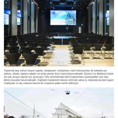
Toplamda beş kattan oluşan yapıda, resepsiyon, kütüphane, kafe fonksiyonları alt katlarda yer
alırken; ofisler, toplantı odaları ve ortak alanlar ikinci katta bulunmaktadır. Üçüncü ve dördüncü katlar
ise çok amaçlı alanlar için ayrılmıştır. Ofis zeminlerinde farklı kullanımlara uyarlanabilen tam boy
bölme duvarlar bulunmaktadır. Cephenin karakterini devam ettirmek adına iç mekanda da özel yapım
mobilyalar ve dış mekana benzer bir malzeme paleti tercih edilmiştir.