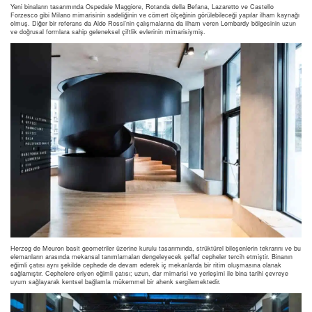
Yeni binaların tasarımında Ospedale Maggiore, Rotanda della Befana, Lazaretto ve Castello
Forzesco gibi Milano mimarisinin sadeliğinin ve cömert ölçeğinin görülebileceği yapılar ilham kaynağı
olmuş. Diğer bir referans da Aldo Rossi’nin çalışmalarına da ilham veren Lombardy bölgesinin uzun
ve doğrusal formlara sahip geleneksel çiftlik evlerinin mimarisiymiş.
Herzog de Meuron basit geometriler üzerine kurulu tasarımında, strüktürel bileşenlerin tekrarını ve bu
elemanların arasında mekansal tanımlamaları dengeleyecek şeffaf cepheler tercih etmiştir. Binanın
eğimli çatısı aynı şekilde cephede de devam ederek iç mekanlarda bir ritim oluşmasına olanak
sağlamıştır. Cephelere eriyen eğimli çatısı; uzun, dar mimarisi ve yerleşimi ile bina tarihi çevreye
uyum sağlayarak kentsel bağlamla mükemmel bir ahenk sergilemektedir.