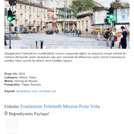
Giangiacomo Feltrinelli’nin multidisipliner vizyonu sayesinde eğitim ve araştırma amaçlı kültürel bir
mekana dönüşmek üzere tasarlanan yapı aynı zamanda da Milano’nun eşsiz mimari manzarasına
yenilikçi fakat uyumlu bir eklenti olma özelliğini taşıyor.
Proje Yılı:
2016
Lokasyon:
Milano, İtalya
Mimar:
Herzog de Meuron
Fotoğraflar:
Filippo Romano
Kaynak:
designboom.com
,
archdaily.com
Fondazione Feltrinelli
Meuron
Porta Volta
Etiketler
0
Beğendiyseniz Paylaşın!