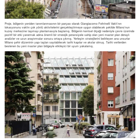
Proje, bölgenin yeniden tanımlanmasının bir parçası olarak Giangiacomo Feltrinelli Vakfı’nın
lokasyonunu vakfın çok yönlü aktivitelerini gerçekleştirmeye uygun olabilecek şekilde Milano’nun
kuzey merkezine taşımayı planlamasıyla başlamış. Bölgenin kentsel ölçeği nedeniyle çevre üzerinde
pozitif bir etki yaratmak adına önemli bir stratejik potansiyele sahip olan yeni master plan detaylı
analizler ve uzun araştırmalar sonucu ortaya çıkmış. Yerleşim stratejilerini belirleyen ana unsurlar
Milano şehir düzeninin yapı taşları sayılabilecek tarihi kapılar ve akslar olmuş. Tarihi verilerden
beslenen bu yeni master plan bölgeyle etkileyici bir uyum yakalamış.