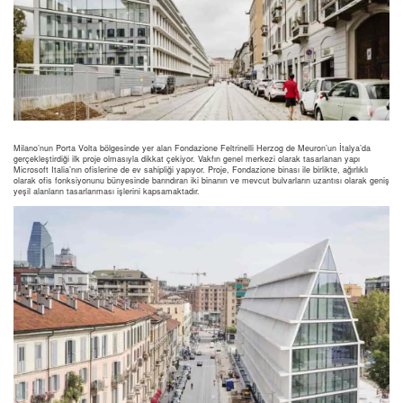
Milano’nun Porta Volta bölgesinde yer alan Fondazione Feltrinelli Herzog de Meuron’un İtalya’da
gerçekleştirdiği ilk proje olmasıyla dikkat çekiyor. Vakfın genel merkezi olarak tasarlanan yapı
Microsoft Italia’nın ofislerine de ev sahipliği yapıyor. Proje, Fondazione binası ile birlikte, ağırlıklı
olarak ofis fonksiyonunu bünyesinde barındıran iki binanın ve mevcut bulvarların uzantısı olarak geniş
yeşil alanların tasarlanması işlerini kapsamaktadır.