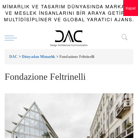
MIMARLIK VE TASARIM DÜNYASINDA MARKALAR
Kapat
VE MESLEK INSANLARINI BIR ARAYA GETIREN
MULTIDISIPLINER VE GLOBAL YARATICI AJANS.
DAC
>
Dünyadan Mimarlık
>
Fondazione Feltrinelli
Fondazione Feltrinelli