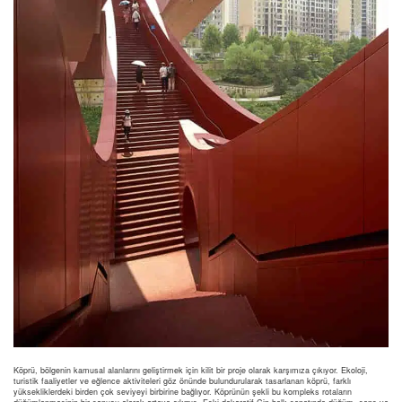
Köprü, bölgenin kamusal alanlarını geliştirmek için kilit bir proje olarak karşımıza çıkıyor. Ekoloji,
turistik faaliyetler ve eğlence aktiviteleri göz önünde bulundurularak tasarlanan köprü, farklı
yüksekliklerdeki birden çok seviyeyi birbirine bağlıyor. Köprünün şekli bu kompleks rotaların