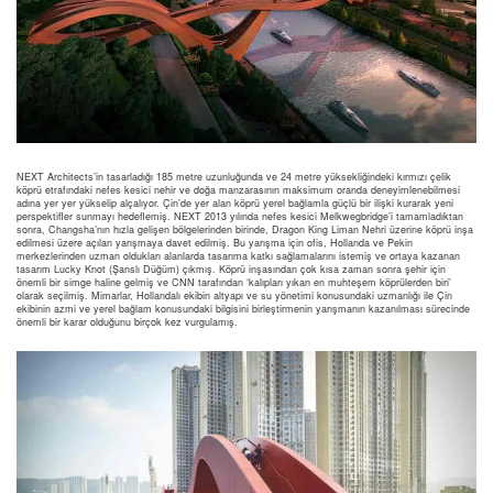
NEXT Architects’in tasarladığı 185 metre uzunluğunda ve 24 metre yüksekliğindeki kırmızı çelik
köprü etrafındaki nefes kesici nehir ve doğa manzarasının maksimum oranda deneyimlenebilmesi
adına yer yer yükselip alçalıyor. Çin’de yer alan köprü yerel bağlamla güçlü bir ilişki kurarak yeni
perspektifler sunmayı hedeflemiş. NEXT 2013 yılında nefes kesici Melkwegbridge’i tamamladıktan
sonra, Changsha’nın hızla gelişen bölgelerinden birinde, Dragon King Liman Nehri üzerine köprü inşa
edilmesi üzere açılan yarışmaya davet edilmiş. Bu yarışma için ofis, Hollanda ve Pekin
merkezlerinden uzman oldukları alanlarda tasarıma katkı sağlamalarını istemiş ve ortaya kazanan
tasarım Lucky Knot (Şanslı Düğüm) çıkmış. Köprü inşasından çok kısa zaman sonra şehir için
önemli bir simge haline gelmiş ve CNN tarafından ‘kalıpları yıkan en muhteşem köprülerden biri’
olarak seçilmiş. Mimarlar, Hollandalı ekibin altyapı ve su yönetimi konusundaki uzmanlığı ile Çin
ekibinin azmi ve yerel bağlam konusundaki bilgisini birleştirmenin yarışmanın kazanılması sürecinde
önemli bir karar olduğunu birçok kez vurgulamış.