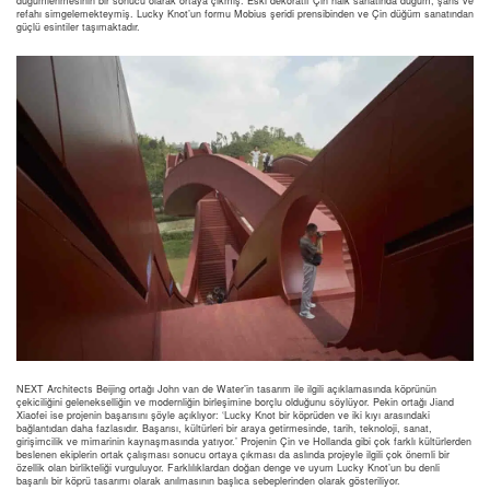
düğümlenmesinin bir sonucu olarak ortaya çıkmış. Eski dekoratif Çin halk sanatında düğüm, şans ve
refahı simgelemekteymiş. Lucky Knot’un formu Mobius şeridi prensibinden ve Çin düğüm sanatından
güçlü esintiler taşımaktadır.
NEXT Architects Beijing ortağı John van de Water’in tasarım ile ilgili açıklamasında köprünün
çekiciliğini gelenekselliğin ve modernliğin birleşimine borçlu olduğunu söylüyor. Pekin ortağı Jiand
Xiaofei ise projenin başarısını şöyle açıklıyor: ‘Lucky Knot bir köprüden ve iki kıyı arasındaki
bağlantıdan daha fazlasıdır. Başarısı, kültürleri bir araya getirmesinde, tarih, teknoloji, sanat,
girişimcilik ve mimarinin kaynaşmasında yatıyor.’ Projenin Çin ve Hollanda gibi çok farklı kültürlerden
beslenen ekiplerin ortak çalışması sonucu ortaya çıkması da aslında projeyle ilgili çok önemli bir
özellik olan birlikteliği vurguluyor. Farklılıklardan doğan denge ve uyum Lucky Knot’un bu denli
başarılı bir köprü tasarımı olarak anılmasının başlıca sebeplerinden olarak gösteriliyor.