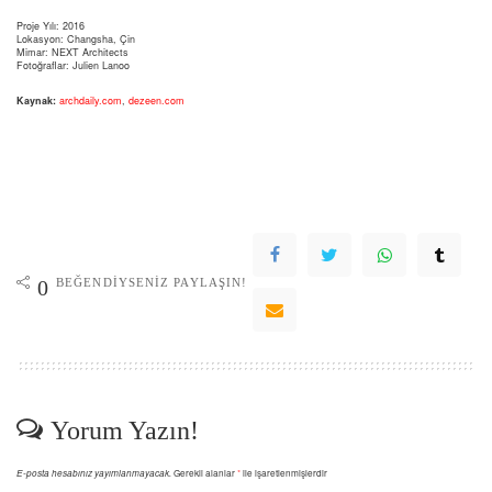
Proje Yılı: 2016
Lokasyon: Changsha, Çin
Mimar: NEXT Architects
Fotoğraflar: Julien Lanoo
Kaynak:
archdaily.com
,
dezeen.com
BEĞENDIYSENIZ PAYLAŞIN!
0
Yorum Yazın!
E-posta hesabınız yayımlanmayacak.
Gerekli alanlar
*
ile işaretlenmişlerdir