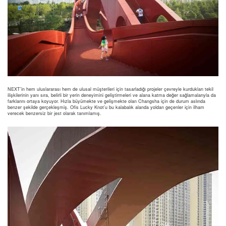
NEXT’in hem uluslararası hem de ulusal müşterileri için tasarladığı projeler çevreyle kurdukları tekil
ilişkilerinin yanı sıra, belirli bir yerin deneyimini geliştirmeleri ve alana katma değer sağlamalarıyla da
farklarını ortaya koyuyor. Hızla büyümekte ve gelişmekte olan Changsha için de durum aslında
benzer şekilde gerçekleşmiş. Ofis Lucky Knot’u bu kalabalık alanda yoldan geçenler için ilham
verecek benzersiz bir jest olarak tanımlamış.