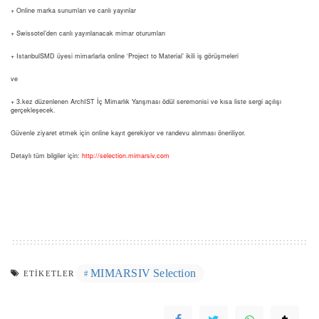
+ Online marka sunumları ve canlı yayınlar
+ Swissotel’den canlı yayınlanacak mimar oturumları
+ IstanbulSMD üyesi mimarlarla online ‘Project to Material’ ikili iş görüşmeleri
ve
+ 3.kez düzenlenen ArchIST İç Mimarlık Yarışması ödül seremonisi ve kısa liste sergi açılışı
gerçekleşecek.
Güvenle ziyaret etmek için online kayıt gerekiyor ve randevu alınması öneriliyor.
Detaylı tüm bilgiler için:
http://selection.mimarsiv.com
MIMARSIV Selection
ETIKETLER