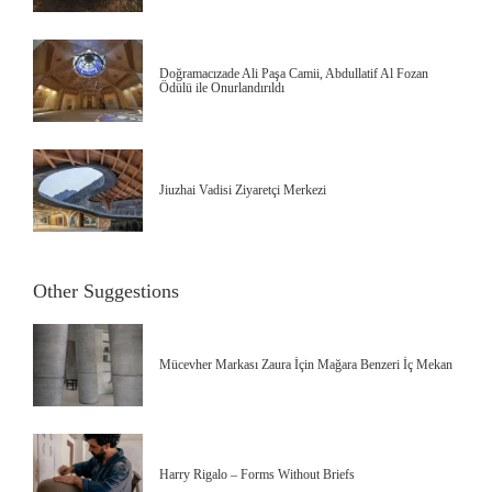
Doğramacızade Ali Paşa Camii, Abdullatif Al Fozan
Ödülü ile Onurlandırıldı
Jiuzhai Vadisi Ziyaretçi Merkezi
Other Suggestions
Mücevher Markası Zaura İçin Mağara Benzeri İç Mekan
Harry Rigalo – Forms Without Briefs