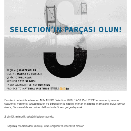
Pandemi nedeni ile ertelenen MIMARSIV Selection 2020; 17-18 Mart 2021’de; mimar, iç mimar,
tasarımcı, yatırımcı, akademisyen ve öğrenciler ile nitelikli mimari malzeme markalarını buluşturmak
üzere, Swissotel’de ve online platformlarda 5.kez gerçekleşecek.
2 günlük mimarlık sektörü buluşmasında;
+ Seçilmiş markalardan yenilikçi ürün sergileri ve interaktif alanlar