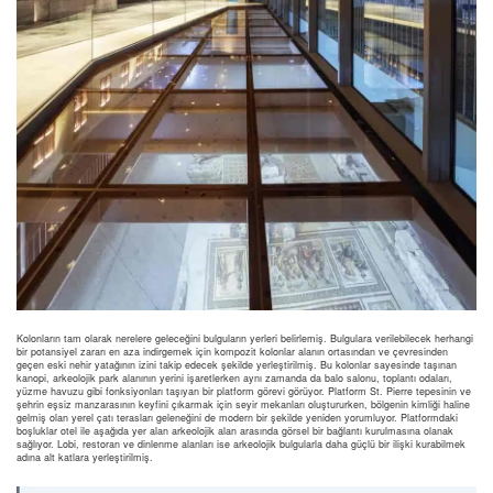
Kolonların tam olarak nerelere geleceğini bulguların yerleri belirlemiş. Bulgulara verilebilecek herhangi
bir potansiyel zararı en aza indirgemek için kompozit kolonlar alanın ortasından ve çevresinden
geçen eski nehir yatağının izini takip edecek şekilde yerleştirilmiş. Bu kolonlar sayesinde taşınan
kanopi, arkeolojik park alanının yerini işaretlerken aynı zamanda da balo salonu, toplantı odaları,
yüzme havuzu gibi fonksiyonları taşıyan bir platform görevi görüyor. Platform St. Pierre tepesinin ve
şehrin eşsiz manzarasının keyfini çıkarmak için seyir mekanları oluştururken, bölgenin kimliği haline
gelmiş olan yerel çatı terasları geleneğini de modern bir şekilde yeniden yorumluyor. Platformdaki
boşluklar otel ile aşağıda yer alan arkeolojik alan arasında görsel bir bağlantı kurulmasına olanak
sağlıyor. Lobi, restoran ve dinlenme alanları ise arkeolojik bulgularla daha güçlü bir ilişki kurabilmek
adına alt katlara yerleştirilmiş.