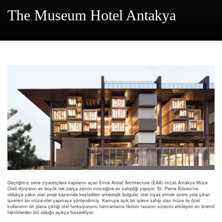
The Museum Hotel Antakya
Geçtiğimiz sene ziyaretçilere kapılarını açan Emre Arolat Architecture (EAA) imzalı Antakya Müze
Oteli dünyanın en büyük tek parça zemin mozaiğine ev sahipliği yapıyor. St. Pierre Kilisesi’ne
oldukça yakın olan proje kazısında keşfedilen arkeolojik bulgular, otel inşaa etmek üzere yola çıkan
işvereni bir müze-otel yapmaya yönlendirmiş. Kamuya açık bir işleve sahip olan müze ile özel
kullanımın ön plana çıktığı otel fonksiyonunu harmanlama fikrinin tasarım sürecini etkileyen en önemli
faktörlerden biri olduğu açıkça hissediliyor.