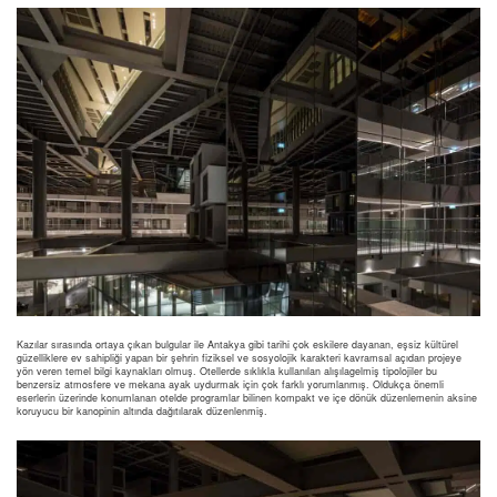
Kazılar sırasında ortaya çıkan bulgular ile Antakya gibi tarihi çok eskilere dayanan, eşsiz kültürel
güzelliklere ev sahipliği yapan bir şehrin fiziksel ve sosyolojik karakteri kavramsal açıdan projeye
yön veren temel bilgi kaynakları olmuş. Otellerde sıklıkla kullanılan alışılagelmiş tipolojiler bu
benzersiz atmosfere ve mekana ayak uydurmak için çok farklı yorumlanmış. Oldukça önemli
eserlerin üzerinde konumlanan otelde programlar bilinen kompakt ve içe dönük düzenlemenin aksine
koruyucu bir kanopinin altında dağıtılarak düzenlenmiş.