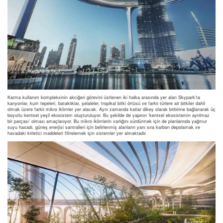
Karma kullanım kompleksinin akciğeri görevini üstlenen iki halka arasında yer alan Skypark’ta
kanyonlar, kum tepeleri, bataklıklar, şelaleler, tropikal bitki örtüsü ve farklı türlere ait bitkiler dahil
olmak üzere farklı mikro iklimler yer alacak. Aynı zamanda katlar dikey olarak birbirine bağlanarak üç
boyutlu kentsel yeşil ekosistem oluşturuluyor. Bu şekilde de yapının ‘kentsel ekosistemin ayrılmaz
bir parçası’ olması amaçlanıyor. Bu mikro iklimlerin varlığını sürdürmek için de planlarında yağmur
suyu hasadı, güneş enerjisi santralleri için belirlenmiş alanların yanı sıra karbon depolamak ve
havadaki kirletici maddeleri filtrelemek için sistemler yer almaktadır.