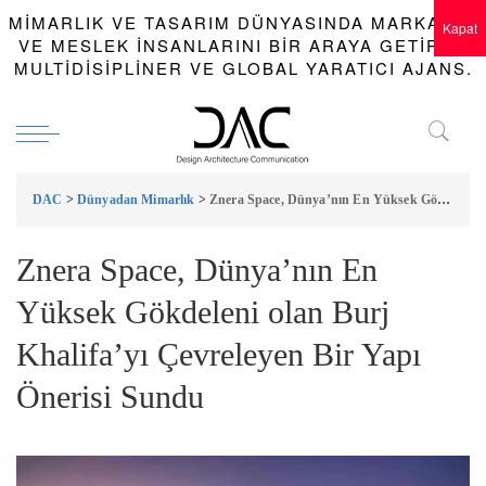
MIMARLIK VE TASARIM DÜNYASINDA MARKALAR
Kapat
VE MESLEK INSANLARINI BIR ARAYA GETIREN
MULTIDISIPLINER VE GLOBAL YARATICI AJANS.
DAC
>
Dünyadan Mimarlık
>
Znera Space, Dünya’nın En Yüksek Gökdeleni olan Burj Khalifa’yı Çevreleyen Bir Yapı Önerisi Sundu
Znera Space, Dünya’nın En
Yüksek Gökdeleni olan Burj
Khalifa’yı Çevreleyen Bir Yapı
Önerisi Sundu