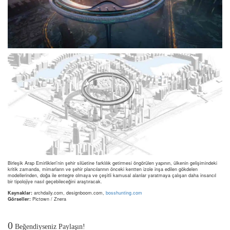
Birleşik Arap Emirlikleri’nin şehir silüetine farklılık getirmesi öngörülen yapının, ülkenin gelişimindeki
kritik zamanda, mimarların ve şehir plancılarının önceki kentten izole inşa edilen gökdelen
modellerinden, doğa ile entegre olmaya ve çeşitli kamusal alanlar yaratmaya çalışan daha insancıl
bir tipolojiye nasıl geçebileceğini araştıracak.
Kaynaklar:
archdaily.com, designboom.com,
bosshunting.com
Görseller:
Pictown / Znera
0
Beğendiyseniz Paylaşın!