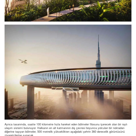
Ayrıca tasarımda, saatte 100 kilometre hızla hareket eden bölmeler filosunu içerecek olan bir raylı
ulaşım sistemi bulunuyor. Halkanın en alt katmanının dış çevresi boyunca yolcuları bir noktadan
diğerine taşıyan bölmeler, 500 metrelik yükseklikten aşağıdaki şehrin 360 derecelik görüntüsünü
ziyaretçilerine sunacak.