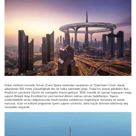
Dubai merkezli mimarlık firması Znera Space tarafından tasarlanan ve ‘Downtown Circle’ olarak
adlandırılan 550 metre yüksekliğinde dev bir halka şeklindeki proje, Dubai’nin anıtsal gökdeleni Burj
Khalifa’nın çevresine fütürist bir metropolis önerisi getiriyor. 3000 metrelik bir çevreyi kapsayan mega
yapının Birleşik Arap Emirlikleri’nin yeni kentsel dönüm noktası olması hedefleniyor. Yapının
sürdürülebilirlik amacı doğrultusunda kendi kendine yetebilmesi öngörülüyor. Konutlara ek olarak
kamusal, ticari ve kültürel programlar içeren yapının strüktürü, daha küçük birimlere bölünmüş beş
seviyeden oluşacak.