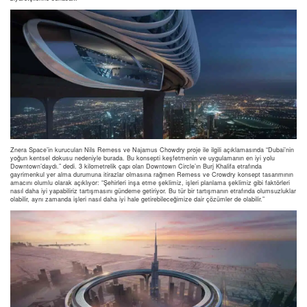
Znera Space’in kurucuları Nils Remess ve Najamus Chowdry proje ile ilgili açıklamasında “Dubai’nin
yoğun kentsel dokusu nedeniyle burada. Bu konsepti keşfetmenin ve uygulamanın en iyi yolu
Downtown’daydı.” dedi. 3 kilometrelik çapı olan Downtown Circle’ın Burj Khalifa etrafında
gayrimenkul yer alma durumuna itirazlar olmasına rağmen Remess ve Crowdry konsept tasarımının
amacını olumlu olarak açıklıyor: “Şehirleri inşa etme şeklimiz, işleri planlama şeklimiz gibi faktörleri
nasıl daha iyi yapabiliriz tartışmasını gündeme getiriyor. Bu tür bir tartışmanın etrafında olumsuzluklar
olabilir, aynı zamanda işleri nasıl daha iyi hale getirebileceğimize dair çözümler de olabilir.”