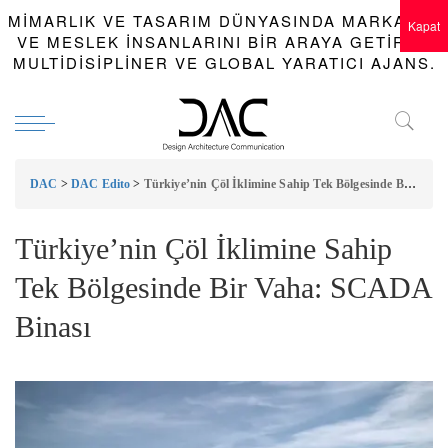
MIMARLIK VE TASARIM DÜNYASINDA MARKALAR
Kapat
VE MESLEK INSANLARINI BIR ARAYA GETIREN
MULTIDISIPLINER VE GLOBAL YARATICI AJANS.
DAC
>
DAC Edito
>
Türkiye’nin Çöl İklimine Sahip Tek Bölgesinde Bir Vaha: SCADA Binası
Türkiye’nin Çöl İklimine Sahip
Tek Bölgesinde Bir Vaha: SCADA
Binası