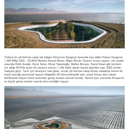
Türkiye’nin çöl iklimine sahip tek bölgesi Konya’nın Karapınar ilçesinde inşa edilen Kalyon Karapınar
1.350 MWp GES – SCADA Merkezi Kontrol Binası, Bilgin Mimari Tasarım imzası taşıyor. Jüri üyeleri
arasında Refik Anadol, Deniz Aslan, Murat Tabanlıoğlu, Melike Altınışık, David Green gibi isimlerin
yer aldığı 2019’da açılan bir yarışma sonucu 1.cilik ödülü alarak hayata geçirilen yapı, 2023 yılında
faaliyete geçti. Tarım için elverişsiz hale gelen, ancak çöl iklimine sahip olması sebebiyle önemli bir
enerji kaynağı potansiyeli taşıyan bölgedeki 20 kilometrekarelik alan, enerji ihtisas alanı olarak
belirlenerek Kalyon Enerji tarafından güneş enerjisi santrali kuruldu. Santral aynı zamanda Avrupa’nın
en büyük güneş enerjisi santrali olma özelliğini taşıyor.