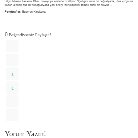
Bilgin Mimari Tasarım Ofisi, projeyi şu sözlerle özetliyor: “Çöl gibi zorlu bir coğrafyada, ufuk çizgisine
kadar uzanan düz bir topoğrafyada yeni enerji teknolojilerini temsil eden bir arayüz…”
Fotoğraflar:
Egemen Karakaya
0
Beğendiyseniz Paylaşın!
Yorum Yazın!