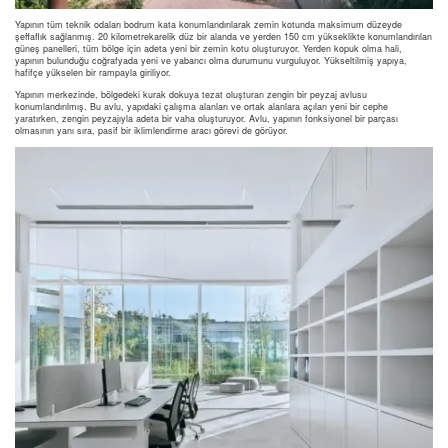
Yapının tüm teknik odaları bodrum kata konumlandırılarak zemin kotunda maksimum düzeyde
şeffaflık sağlanmış. 20 kilometrekarelik düz bir alanda ve yerden 150 cm yükseklikte konumlandırılan
güneş panelleri, tüm bölge için adeta yeni bir zemin kotu oluşturuyor. Yerden kopuk olma hali,
yapının bulunduğu coğrafyada yeni ve yabancı olma durumunu vurguluyor. Yükseltilmiş yapıya,
hafifçe yükselen bir rampayla giriliyor.
Yapının merkezinde, bölgedeki kurak dokuya tezat oluşturan zengin bir peyzaj avlusu
konumlandırılmış. Bu avlu, yapıdaki çalışma alanları ve ortak alanlara açılan yeni bir cephe
yaratırken, zengin peyzajıyla adeta bir vaha oluşturuyor. Avlu, yapının fonksiyonel bir parçası
olmasının yanı sıra, pasif bir iklimlendirme aracı görevi de görüyor.