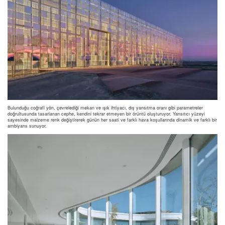
Bulunduğu coğrafi yön, çevrelediği mekan ve ışık ihtiyacı, dış yansıtma oranı gibi parametreler
doğrultusunda tasarlanan cephe, kendini tekrar etmeyen bir örüntü oluşturuyor. Yansıtıcı yüzeyi
sayesinde malzeme renk değiştirerek günün her saati ve farklı hava koşullarında dinamik ve farklı bir
ambiyans sunuyor.