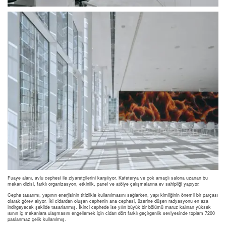
Fuaye alanı, avlu cephesi ile ziyaretçilerini karşılıyor. Kafeterya ve çok amaçlı salona uzanan bu
mekan dizisi, farklı organizasyon, etkinlik, panel ve atölye çalışmalarına ev sahipliği yapıyor.
Cephe tasarımı, yapının enerjisinin titizlikle kullanılmasını sağlarken, yapı kimliğinin önemli bir parçası
olarak görev alıyor. İki cidardan oluşan cephenin ana cephesi, üzerine düşen radyasyonu en aza
indirgeyecek şekilde tasarlanmış. İkinci cephede ise yılın büyük bir bölümü maruz kalınan yüksek
ısının iç mekanlara ulaşmasını engellemek için cidarı dört farklı geçirgenlik seviyesinde toplam 7200
paslanmaz çelik kullanılmış.