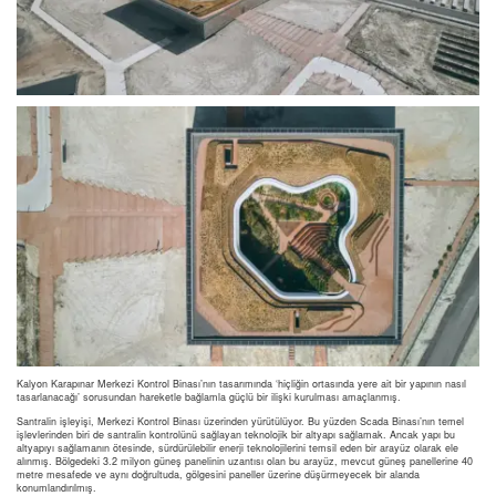
Kalyon Karapınar Merkezi Kontrol Binası’nın tasarımında ‘hiçliğin ortasında yere ait bir yapının nasıl
tasarlanacağı’ sorusundan hareketle bağlamla güçlü bir ilişki kurulması amaçlanmış.
Santralin işleyişi, Merkezi Kontrol Binası üzerinden yürütülüyor. Bu yüzden Scada Binası’nın temel
işlevlerinden biri de santralin kontrolünü sağlayan teknolojik bir altyapı sağlamak. Ancak yapı bu
altyapıyı sağlamanın ötesinde, sürdürülebilir enerji teknolojilerini temsil eden bir arayüz olarak ele
alınmış. Bölgedeki 3.2 milyon güneş panelinin uzantısı olan bu arayüz, mevcut güneş panellerine 40
metre mesafede ve aynı doğrultuda, gölgesini paneller üzerine düşürmeyecek bir alanda
konumlandırılmış.