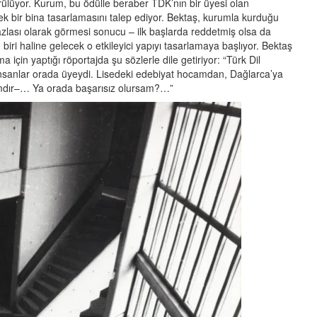
ülüyor. Kurum, bu ödülle beraber TDK’nın bir üyesi olan
 ek bir bina tasarlamasını talep ediyor. Bektaş, kurumla kurduğu
azlası olarak görmesi sonucu – ilk başlarda reddetmiş olsa da
iri haline gelecek o etkileyici yapıyı tasarlamaya başlıyor. Bektaş
için yaptığı röportajda şu sözlerle dile getiriyor: “Türk Dil
sanlar orada üyeydi. Lisedeki edebiyat hocamdan, Dağlarca’ya
amdır–… Ya orada başarısız olursam?…”