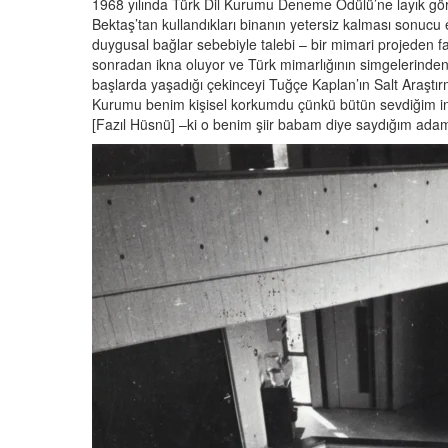
1968 yılında Türk Dil Kurumu Deneme Ödülü’ne layık gör
Bektaş’tan kullandıkları binanın yetersiz kalması sonucu
duygusal bağlar sebebiyle talebi – bir mimari projeden f
sonradan ikna oluyor ve Türk mimarlığının simgelerinden b
başlarda yaşadığı çekinceyi Tuğçe Kaplan’ın Salt Araştırma 
Kurumu benim kişisel korkumdu çünkü bütün sevdiğim in
[Fazıl Hüsnü] –ki o benim şiir babam diye saydığım ad