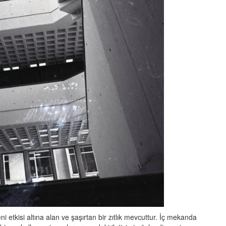
etkisi altına alan ve şaşırtan bir zıtlık mevcuttur. İç mekanda