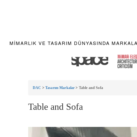
MIMARLIK VE TASARIM DÜNYASINDA MARKALAR
DAC
>
Tasarım Markalar
>
Table and Sofa
Table and Sofa