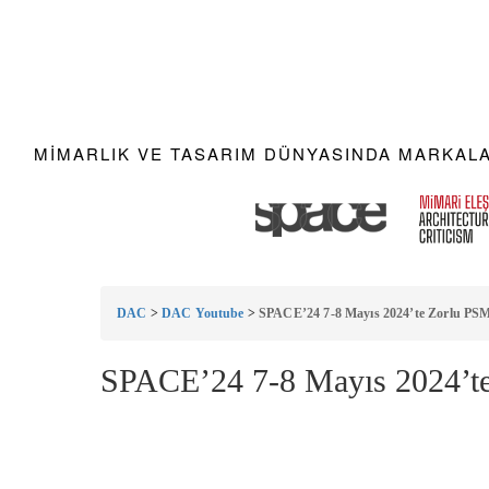
MIMARLIK VE TASARIM DÜNYASINDA MARKALAR
DAC
>
DAC Youtube
>
SPACE’24 7-8 Mayıs 2024’te Zorlu PSM
SPACE’24 7-8 Mayıs 2024’te