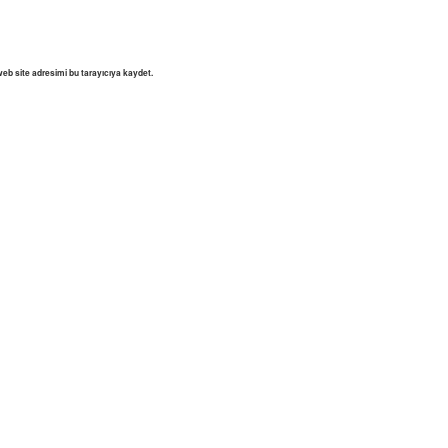
eb site adresimi bu tarayıcıya kaydet.