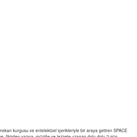
mekan kurgusu ve entelektüel içerikleriyle bir araya getiren SPACE
e, fikirden yazıya, müziğe ve lezzete uzanan dolu dolu 2 gün