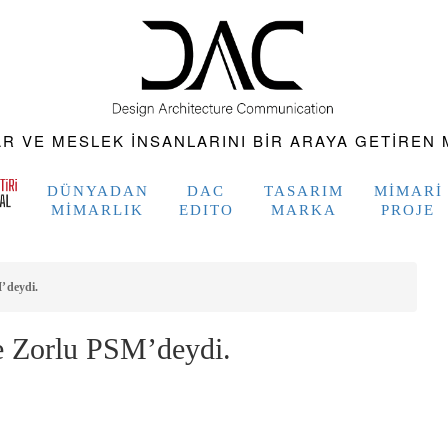
 VE MESLEK INSANLARINI BIR ARAYA GETIREN M
DÜNYADAN
DAC
TASARIM
MIMARI
MIMARLIK
EDITO
MARKA
PROJE
’deydi.
 Zorlu PSM’deydi.