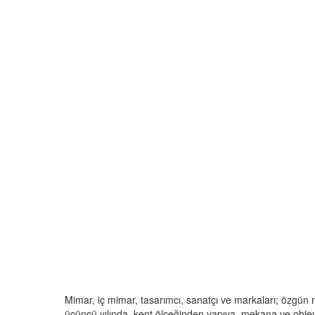
Mimar, iç mimar, tasarımcı, sanatçı ve markaları; özgün 
üçüncü yılında, kent ölçeğinden yapıya, mekana ve objey