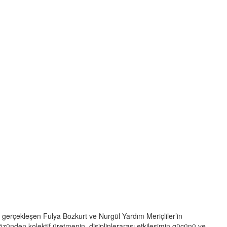
rçekleşen Fulya Bozkurt ve Nurgül Yardım Meriçliler’in
gözünden kolektif üretmenin, disiplinlerarası etkileşimin gücünü ve