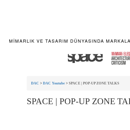
MIMARLIK VE TASARIM DÜNYASINDA MARKALAR
DAC
>
DAC Youtube
>
SPACE | POP-UP ZONE TALKS
SPACE | POP-UP ZONE T