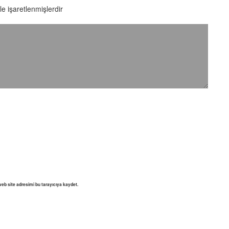
le işaretlenmişlerdir
eb site adresimi bu tarayıcıya kaydet.