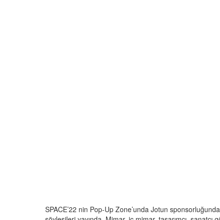
SPACE’22 nin Pop-Up Zone’unda Jotun sponsorluğunda ge
söyleşileri yayında. Mimar, iç mimar, tasarımcı, sanatçı 